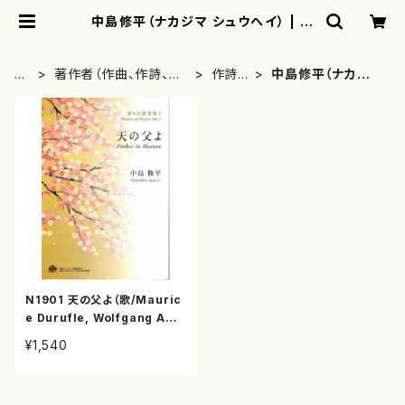
中島修平（ナカジマ シュウヘイ） | m
otherearth
H
著作者（作曲、作詩、編
作詩
中島修平（ナカジマ
O
曲、著者）から探す
者・著
シュウヘイ）
M
者
E
N1901 天の父よ（歌/Mauric
e Durufle, Wolfgang Ama
deus Mozart, Margaret R
¥1,540
izza, 森繁久彌, アイルランド
民謡, Georg Friendrich h
andel, /楽譜）