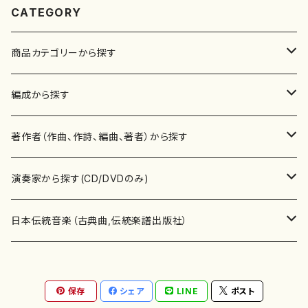
CATEGORY
商品カテゴリーから探す
楽譜
編成から探す
書籍
邦楽器
著作者（作曲、作詩、編曲、著者）から探す
書籍
箏・琴（ソロ）
CD・DVD
合唱
あ行
演奏家から探す(CD/DVDのみ)
テキストブック
箏・琴（合奏）
混声合唱
青木省三(アオキ ショウゾウ)
チケット
歌・声
か行
邦楽（箏、三味線、尺八等）演奏家
日本伝統音楽（古典曲,伝統楽譜出版社）
事典
三味線（ソロ）
女声合唱
青島広志（アオシマ ヒロシ）
ソプラノ
梯郁夫(カケハシ イクオ)
アルメリア（箏）
雑誌
洋楽器（鍵盤楽器）
さ行
声楽家・合唱団・朗読等
地歌箏曲（箏古典楽譜）
保存
シェア
LINE
ポスト
詩集
三味線（合奏）
男声合唱
秋山健治(アキヤマ ケンジ）
アルト
蔭山滸山(カゲヤマ キョザン)
石川高（笙）
邦楽ジャーナル
ピアノ（ソロ）
斉藤松声(サイトウ ショウセイ)
應和惠子（声楽・ソプラノ）
宮城道雄（宮城宗家監修）
レコード
洋楽器（弦楽器）
た行
洋楽-鍵盤楽器（ピアノ、オルガン等）演奏家
地歌箏曲（三絃古典楽譜）