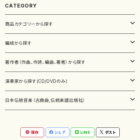
CATEGORY
商品カテゴリーから探す
楽譜
編成から探す
書籍
邦楽器
著作者（作曲、作詩、編曲、著者）から探す
書籍
箏・琴（ソロ）
CD・DVD
合唱
あ行
演奏家から探す(CD/DVDのみ)
テキストブック
箏・琴（合奏）
混声合唱
青木省三(アオキ ショウゾウ)
チケット
歌・声
か行
邦楽（箏、三味線、尺八等）演奏家
日本伝統音楽（古典曲,伝統楽譜出版社）
事典
三味線（ソロ）
女声合唱
青島広志（アオシマ ヒロシ）
ソプラノ
梯郁夫(カケハシ イクオ)
アルメリア（箏）
雑誌
洋楽器（鍵盤楽器）
さ行
声楽家・合唱団・朗読等
地歌箏曲（箏古典楽譜）
保存
シェア
LINE
ポスト
詩集
三味線（合奏）
男声合唱
秋山健治(アキヤマ ケンジ）
アルト
蔭山滸山(カゲヤマ キョザン)
石川高（笙）
邦楽ジャーナル
ピアノ（ソロ）
斉藤松声(サイトウ ショウセイ)
應和惠子（声楽・ソプラノ）
宮城道雄（宮城宗家監修）
レコード
洋楽器（弦楽器）
た行
洋楽-鍵盤楽器（ピアノ、オルガン等）演奏家
地歌箏曲（三絃古典楽譜）