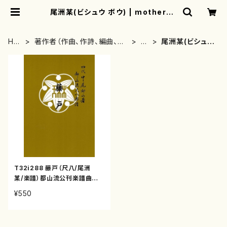
尾洲某(ビシュウ ボウ) | motherea
rth
HO
著作者（作曲、作詩、編曲、著
は
尾洲某(ビシュウ
ME
者）から探す
行
ボウ)
T32i288 藤戸（尺八/尾洲
某/楽譜）都山流公刊楽譜曲番:1
143
¥550