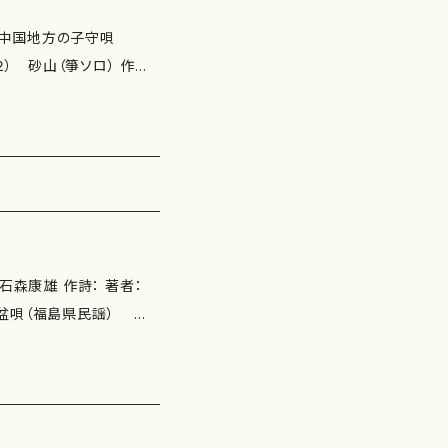
れて 中国地方の子守唄
砂山（箏ソロ） 作曲：
地方の子守唄/日本古
け/山田耕筰 浜千鳥/
箏２、
a.com/
馬盆唄（福島県民謡）
県福岡市民謡） 五
民謡） 作曲年 : 演
アース ISMN ：97
.1.15 楽譜の種類：スコアの