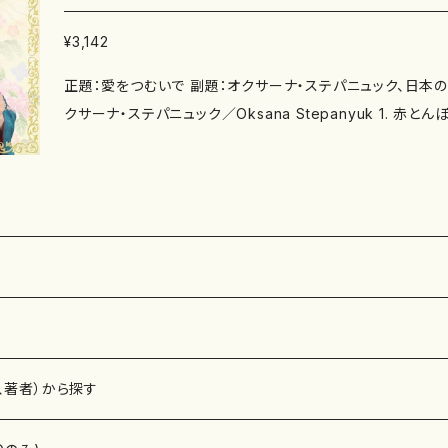
み 作品の詳細↓ https://kotonakama.com/
¥3,142
正題：愛をつむいで 副題：オクサーナ・ステパニュック、日本のしらべを唄う 構成：歌 オ
クサーナ・ステパニュック／Oksana Stepanyuk 1. 赤
曲：山田耕筰）02:25 2. もみじ （作詞：高野辰之 作曲：岡野
（作詞：石川啄木 作曲：越谷達之助）03:25 4. 浜辺の歌
田為三）02:20 5. この道 （作詞：北原白秋 作曲：山田耕筰）
詞：鹿島鳴秋 作曲：弘田龍太郎）02:18 7. 宵待草 （作
02:03 8. さくら （日本古謡）02:41 9. ゴンドラの唄 
平）04:59 10. 荒城の月 （作詞：土井晩翠 作曲：滝廉太郎）0
詞：小林秀雄 作曲：野上彰）05:55 12. 見上げてごらん
曲：いずみたく）03:39 13. 故郷 （作詞：高野辰之 作曲：岡
、著者）から探す