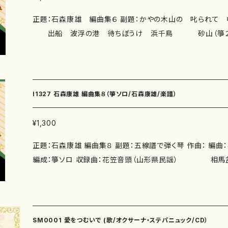
正題：石森康雄 編曲集６ 副題：かやの木山の 叱ら
出船 波浮の港 待ちぼうけ 浜千鳥 砂山（箏２） 
かやの木山の/山田耕筰 叱られて/弘田龍太郎 中国
謡 出船/杉山長谷夫 波浮の港/中山晋平 待ちぼう
弘田龍太郎 砂山/山田耕筰 編曲：石森康雄 作詩： 著者： 編成：箏ソロ、
箏３ 収録曲： 作曲年 : 演奏時間： 委 嘱： 初 演： 別売CD： 添付CD：なし 出版社：
I1327 石森康雄 編曲集８（箏ソロ/石森康雄/楽譜）
マザーアース ISMN ：979-0-65003-634-4 ISBN ： サイズ：A4 初版発行：2023.2.
1 楽譜の種類：スコアのみ 作品の詳細↓ https://kotonakam
¥1,300
正題：石森康雄 編曲集８ 副題：五線譜で弾く琴 作曲： 編曲：石森康雄 作詩： 著者：
編成：箏ソロ 収録曲：花笠音頭（山形県民謡） 相
天竜下れば（作曲：中山晋平） 黒田節（福岡
木の子守唄（熊本県球磨郡五木村民謡） 谷茶前節（沖縄県
奏時間： 委 嘱： 初 演： 別売CD： 添付CD：なし 出版社：マザー
9-0-65003-627-6 ISBN ： サイズ：A4 初版発行：2023
SM0001 愛をつむいで (歌/オクサーナ・ステパニュック/CD）