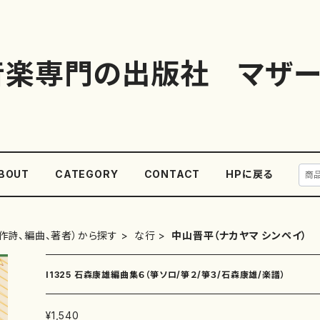
音楽専門の出版社 マザー
BOUT
CATEGORY
CONTACT
HPに戻る
作詩、編曲、著者）から探す
な行
中山晋平（ナカヤマ シンペイ）
I1325 石森康雄編曲集６（箏ソロ/箏２/箏３/石森康雄/楽譜）
¥1,540