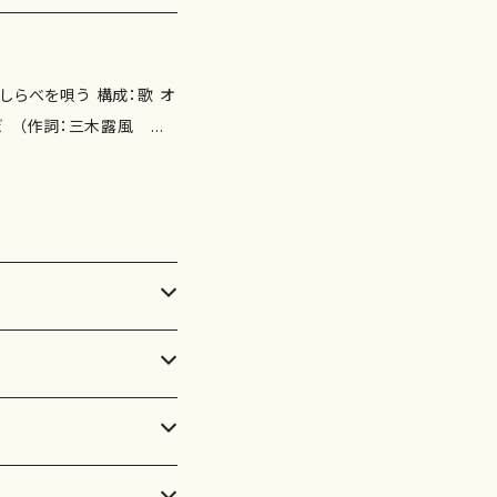
とんぼ （作詞：三木露風 作
貞一）02:04 3. 初恋
 （作詞：林古渓 作曲：成
03:18 6. 浜千鳥 （作
詞：竹久夢二 作曲：多忠亮）
（作詞：吉井勇 作曲：中山晋
2:50 11. 落葉松 （作
夜の星を （作詞：永六輔 作
野貞一）02:39