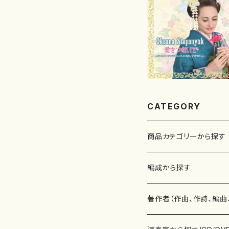
CATEGORY
商品カテゴリーから探す
楽譜
編成から探す
書籍
邦楽器
著作者（作曲、作詩、編曲
書籍
箏・琴（ソロ）