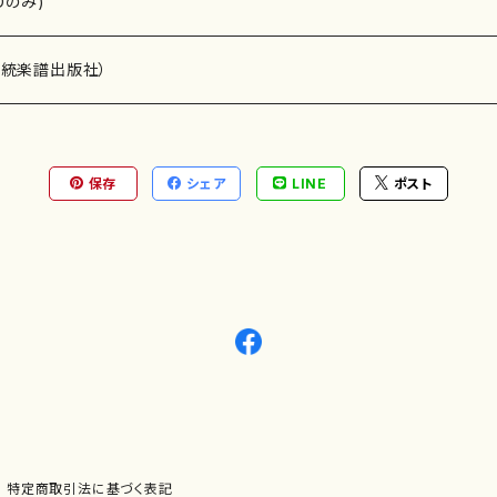
Dのみ)
）演奏家
伝統楽譜出版社）
保存
シェア
LINE
ポスト
)
オルガン等）演奏家
譜）
唱・女声合唱）
ン（ピアノ）
、ギター等）演奏家
線楽譜）
シ）
ロ）
、クラリネット等）演奏家
譜出版社）
奏）
ョン、マリンバ等）演奏者
など）
ラ、吹奏楽)楽団
特定商取引法に基づく表記