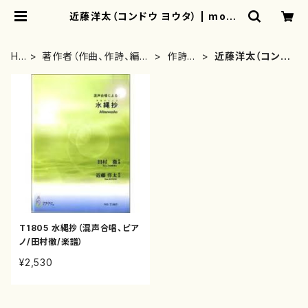
近藤洋太（コンドウ ヨウタ） | moth
erearth
HO
著作者（作曲、作詩、編
作詩
近藤洋太（コンド
ME
曲、著者）から探す
者・著
ウ ヨウタ）
者
T1805 水縄抄（混声合唱、ピア
ノ/田村徹/楽譜）
¥2,530