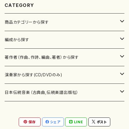
CATEGORY
商品カテゴリーから探す
楽譜
編成から探す
書籍
邦楽器
著作者（作曲、作詩、編曲、著者）から探す
書籍
箏・琴（ソロ）
CD・DVD
合唱
あ行
演奏家から探す(CD/DVDのみ)
テキストブック
箏・琴（合奏）
混声合唱
青木省三(アオキ ショウゾウ)
チケット
歌・声
か行
邦楽（箏、三味線、尺八等）演奏家
日本伝統音楽（古典曲,伝統楽譜出版社）
事典
三味線（ソロ）
女声合唱
青島広志（アオシマ ヒロシ）
ソプラノ
梯郁夫(カケハシ イクオ)
アルメリア（箏）
雑誌
洋楽器（鍵盤楽器）
さ行
声楽家・合唱団・朗読等
地歌箏曲（箏古典楽譜）
保存
シェア
LINE
ポスト
詩集
三味線（合奏）
男声合唱
秋山健治(アキヤマ ケンジ）
アルト
蔭山滸山(カゲヤマ キョザン)
石川高（笙）
邦楽ジャーナル
ピアノ（ソロ）
斉藤松声(サイトウ ショウセイ)
應和惠子（声楽・ソプラノ）
宮城道雄（宮城宗家監修）
レコード
洋楽器（弦楽器）
た行
洋楽-鍵盤楽器（ピアノ、オルガン等）演奏家
地歌箏曲（三絃古典楽譜）