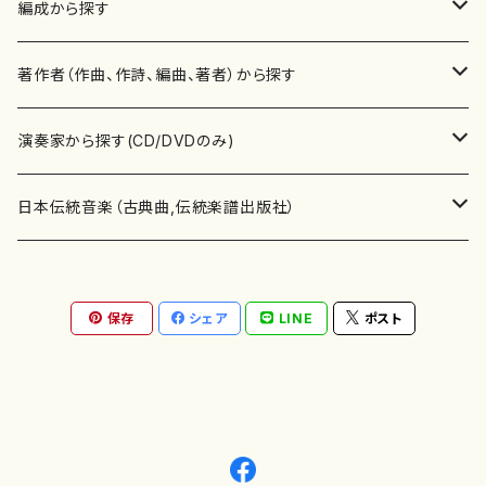
楽譜
編成から探す
書籍
邦楽器
著作者（作曲、作詩、編曲、著者）から探す
書籍
箏・琴（ソロ）
CD・DVD
合唱
あ行
演奏家から探す(CD/DVDのみ)
テキストブック
箏・琴（合奏）
混声合唱
青木省三(アオキ ショウゾウ)
チケット
歌・声
か行
邦楽（箏、三味線、尺八等）演奏家
日本伝統音楽（古典曲,伝統楽譜出版社）
事典
三味線（ソロ）
女声合唱
青島広志（アオシマ ヒロシ）
ソプラノ
梯郁夫(カケハシ イクオ)
アルメリア（箏）
雑誌
洋楽器（鍵盤楽器）
さ行
声楽家・合唱団・朗読等
地歌箏曲（箏古典楽譜）
保存
シェア
LINE
ポスト
詩集
三味線（合奏）
男声合唱
秋山健治(アキヤマ ケンジ）
アルト
蔭山滸山(カゲヤマ キョザン)
石川高（笙）
邦楽ジャーナル
ピアノ（ソロ）
斉藤松声(サイトウ ショウセイ)
應和惠子（声楽・ソプラノ）
宮城道雄（宮城宗家監修）
レコード
洋楽器（弦楽器）
た行
洋楽-鍵盤楽器（ピアノ、オルガン等）演奏家
地歌箏曲（三絃古典楽譜）
尺八（ソロ）
児童合唱
秋山邦晴(アキヤマ クニハル)
テノール
景山伸夫(カゲヤマ ノブオ)
伊藤まなみ（箏）
ピアノ（連弾）
斎藤武（サイトウ タケシ）
栗友会女声アンサンブル（合唱・女声合唱）
バイオリン（ソロ）
平良伊津美(タイラ イツミ)
マリーン・ファン・ニューケルケン（ピアノ）
宮城道雄（宮城宗家監修）
雑貨・アクセサリー
洋楽器（木管楽器）
な行
洋楽-弦楽器（バイオリン、ギター等）演奏家
長唄青柳楽譜（唄、三味線楽譜）
尺八（合奏）
朗読・語り
芥川也寸志（アクタガワ ヤスシ）
バリトン
葛西聖憲(カサイ マサノリ)
浦上恵子（箏）
ピアノ（合奏）
斎藤友子(サイトウ トモコ)
川口聖加（声楽・ソプラノ）
バイオリン（合奏）
田頭優子(タガシラ ユウコ)
赤城眞理（ピアノ）
フルート（ピッコロを含む）（ソロ）
内藤 明美(ナイトウ アケミ)
戸澤哲夫（バイオリン）
杵屋彌之介(青柳茂三）
用具
洋楽器（金管楽器）
は行
洋楽-木管楽器（フルート、クラリネット等）演奏家
尺八（古典楽譜、伝統楽譜出版社）