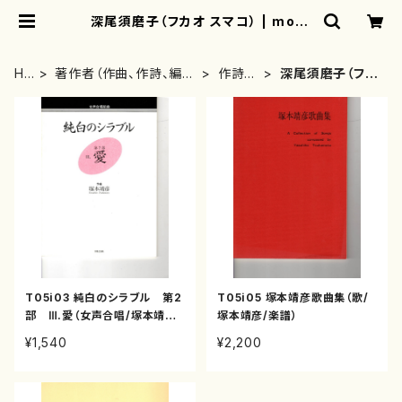
深尾須磨子（フカオ スマコ） | moth
erearth
HO
著作者（作曲、作詩、編
作詩
深尾須磨子（フカ
ME
曲、著者）から探す
者・著
オ スマコ）
者
T05i03 純白のシラブル 第2
T05i05 塚本靖彦歌曲集（歌/
部 Ⅲ.愛（女声合唱/塚本靖彦/
塚本靖彦/楽譜）
楽譜）
¥1,540
¥2,200