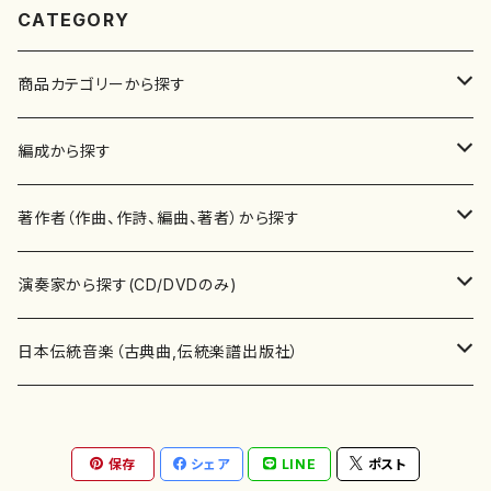
CATEGORY
商品カテゴリーから探す
楽譜
編成から探す
書籍
邦楽器
著作者（作曲、作詩、編曲、著者）から探す
書籍
箏・琴（ソロ）
CD・DVD
合唱
あ行
演奏家から探す(CD/DVDのみ)
テキストブック
箏・琴（合奏）
混声合唱
青木省三(アオキ ショウゾウ)
チケット
歌・声
か行
邦楽（箏、三味線、尺八等）演奏家
日本伝統音楽（古典曲,伝統楽譜出版社）
事典
三味線（ソロ）
女声合唱
青島広志（アオシマ ヒロシ）
ソプラノ
梯郁夫(カケハシ イクオ)
アルメリア（箏）
雑誌
洋楽器（鍵盤楽器）
さ行
声楽家・合唱団・朗読等
地歌箏曲（箏古典楽譜）
保存
シェア
LINE
ポスト
詩集
三味線（合奏）
男声合唱
秋山健治(アキヤマ ケンジ）
アルト
蔭山滸山(カゲヤマ キョザン)
石川高（笙）
邦楽ジャーナル
ピアノ（ソロ）
斉藤松声(サイトウ ショウセイ)
應和惠子（声楽・ソプラノ）
宮城道雄（宮城宗家監修）
レコード
洋楽器（弦楽器）
た行
洋楽-鍵盤楽器（ピアノ、オルガン等）演奏家
地歌箏曲（三絃古典楽譜）