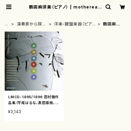
鶴田麻須美（ピアノ） | mothereart
h
H
演奏家から探す
洋楽-鍵盤楽器（ピア
鶴田麻須
O
(CD/DVDのみ)
ノ、オルガン等）演奏家
美（ピアノ）
M
E
LMCD-1895/1896 田村徹作
品集（平尾はるな、黒田亜樹、板
倉稔、坪井隆明、河内紀恵、正岡
¥3,143
みさき、鶴田麻須美、應和惠子、
前田佳世子/田村徹/CD）