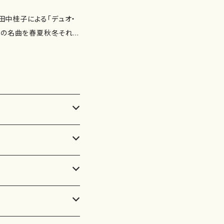
田中桂子による「デュオ・
日本の名曲を春夏秋冬それぞ
トの美しい音色でじっくり
フルート） 収録曲： 1.春
らら （夏は来ぬ～海～夏の
さい秋みつけた～虫のこえ
（ゆき～お正月～スキー～
編曲〉 6.ハンガリー田園