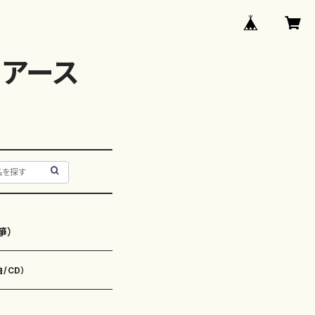
アース
箏）
/CD）