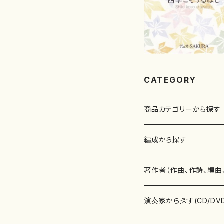
CATEGORY
商品カテゴリーから探す
楽譜
編成から探す
書籍
邦楽器
著作者（作曲、作詩、編曲
書籍
箏・琴（ソロ）
CD・DVD
合唱
あ行
演奏家から探す(CD/DV