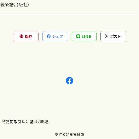
）演奏家
伝統楽譜出版社）
保存
シェア
LINE
ポスト
)
オルガン等）演奏家
譜）
唱・女声合唱）
ン（ピアノ）
、ギター等）演奏家
線楽譜）
シ）
ロ）
、クラリネット等）演奏家
譜出版社）
奏）
ョン、マリンバ等）演奏者
など）
ラ、吹奏楽)楽団
特定商取引法に基づく表記
)）
© motherearth
パーカッション）
ョウ）
特殊な楽器など）
ット、トロンボーン等）演奏家