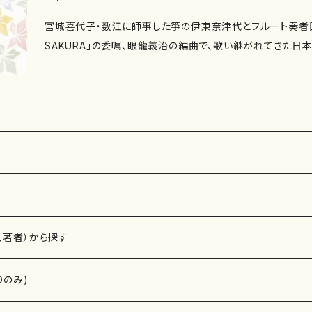
宮城喜代子・数江に師事した箏の伊東奈津代とフルート奏者
SAKURA」の委嘱、眼龍義治の編曲で、歌い継がれてきた
れ数曲ずつメドレーに。誰もが懐かしいメロディを箏とフルー
楽しめる一枚。 正 題： 四季こそうるはし 副 題： 作 曲： 編 曲：眼龍義治 作
詩： 編 成：箏、フルート 演 奏：伊東奈津代（箏）、田中桂子（
うらら （さくらさくら～早春賦～花）〈眼龍義治編曲〉 2.夏き
思い出～たなばたさま）〈眼龍義治編曲〉 3.秋さやさや （小
～紅葉～夕焼小焼～村祭）〈眼龍義治編曲〉 4.冬しんしん 
冬景色～雪の降る街を）〈眼龍義治編曲〉 5.春の海〈眼龍義治
幻想曲作品26〈眼龍義治編曲〉 作曲年： 演奏時間： 録 音： 制 作： 販 売： 枚
数：１枚組 備 考：
、著者）から探す
Dのみ)