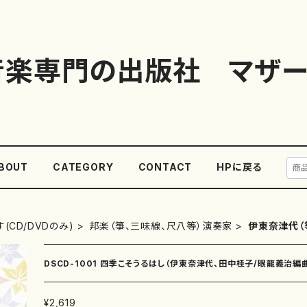
音楽専門の出版社 マザー
BOUT
CATEGORY
CONTACT
HPに戻る
(CD/DVDのみ)
邦楽（箏、三味線、尺八等）演奏家
伊東奈津代（
DSCD-1001 四季こそうるはし（伊東奈津代、田中桂子/眼龍義治編曲
¥2,619