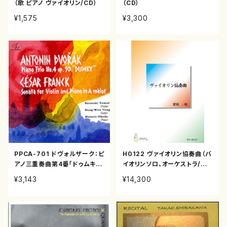
（歌 ピアノ ヴァイオリン/CD）
（CD）
¥1,575
¥3,300
PPCA-701 ドヴォルザーク：ピ
H0122 ヴァイオリン協奏曲（バ
アノ三重奏曲第4番「ドゥムキ
イオリンソロ、オーケストラ/肥
ー」／フランク：ヴァイオリン・ソ
後一郎/楽譜）
¥3,143
¥14,300
ナタ（玉井菜採／ヤン・ソンウォ
ン／岡田将（ヴァイオリン、チェ
ロ、ピアノ/セザール・フランク/
アントニン・ドヴォルザーク /C
D）