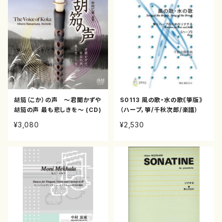
胡笳（こか）の声 ～君聞かずや
S0113 風の歌・水の歌《箏版》
胡笳の声 最も悲しきを～ (CD)
（ハープ，箏/千秋次郎/楽譜）
¥3,080
¥2,530