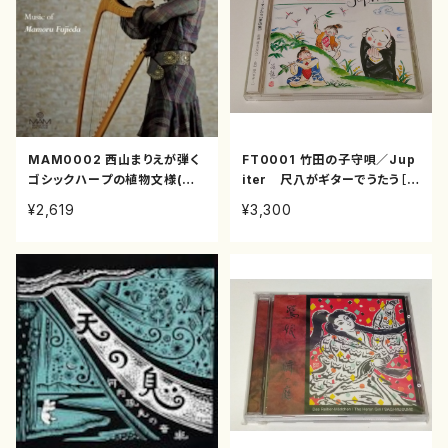
MAM0002 西山まりえが弾く
FT0001 竹田の子守唄／Jup
ゴシックハープの植物文様(ゴ
iter 尺八がギターでうたう［第
シックハープ/藤枝守/CD)
4集］(尺八,ギター/田嶋直士,山
¥2,619
¥3,300
口修/CD)