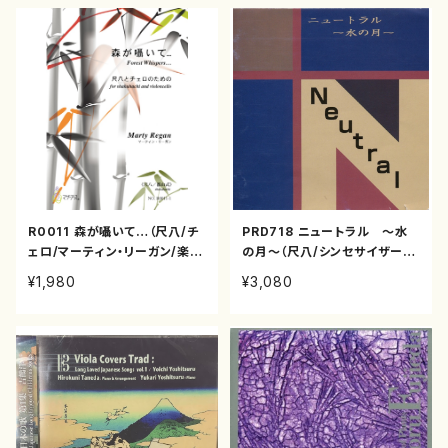
R0011 森が囁いて…（尺八/チ
PRD718 ニュートラル 〜水
ェロ/マーティン・リーガン/楽
の月〜（尺八/シンセサイザー/
譜）
坂田梁山/CD）
¥1,980
¥3,080