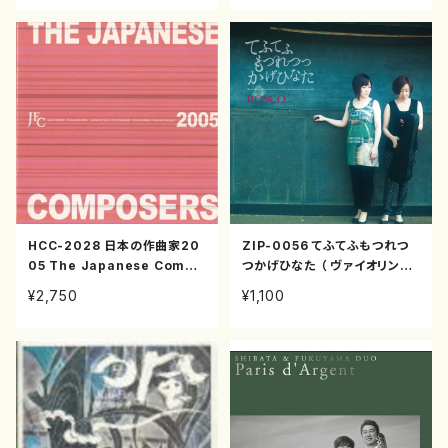
下 耕司 板本 勝百 /CD）
HCC-2028 日本の作曲家20
ZIP-0056 てふてふもつれつ
05 The Japanese Compo
つかげひなた （ ヴァイオリン
sers 2005（鈴木 英明 小林
ピアノ/CD）
¥2,750
¥1,100
新 中村 洋子 今井 重幸 水野 み
か子 二宮 毅 /CD）