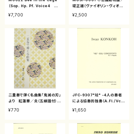
（Sop. Hp. Pf. Voice4 Mn
堤正雄（ヴァイオリン・ヴィオラ・
2, Ma, Gt, Mc, Cb/松平頼
ソプラノ・ピアノ/CD）
¥7,700
¥2,500
暁/楽譜）
二重奏で弾く名曲集「鬼滅の刃」
JFC-9307"竝" -4人の奏者
より 紅蓮華／炎（五線譜付）
による協奏的独奏（A.Fl./Vc./
( 箏2/大平光美 編曲/楽譜）
Pf./Perc./金光威和雄/楽譜）
¥770
¥1,650