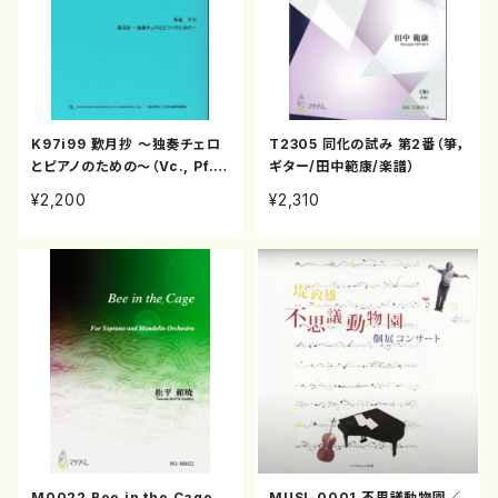
K97i99 歎月抄 ～独奏チェロ
T2305 同化の試み 第2番（箏，
とピアノのための～（Vc., Pf. /
ギター/田中範康/楽譜）
菊池 幸夫 / 楽譜）
¥2,200
¥2,310
M0022 Bee in the Cage
MUSI-0001 不思議動物園／