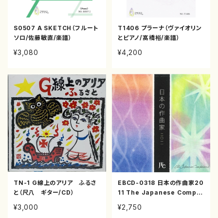
S0507 A SKETCH（フルート
T1406 プラーナ（ヴァイオリン
ソロ/佐藤敏直/楽譜）
とピアノ/髙橋裕/楽譜）
¥3,080
¥4,200
TN-1 G線上のアリア ふるさ
EBCD-0318 日本の作曲家20
と（尺八 ギター/CD）
11 The Japanese Compo
sers 2011（八木下 茂 鈴木 理
¥3,000
¥2,750
恵子 倉内 直子 金丸 めぐみ 山