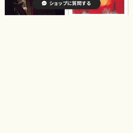
ショップに質問する
JCD153 佐々木冬彦・ハープ R
CMCD50003 天籟地響(箏,
ESURRECTION WITH YOU
尺八,三絃 他/廣瀬量平/CD)
(Harp/佐々木冬彦/CD)
¥2,750
¥1,650
キーワードから探す
カテゴリから探す
Home
編成から探す
洋楽器（弦楽器）
商品カテゴリーから探す
EBCD0372 日本の作曲家20
EBCD0384 日本の作曲家20
14(ピアノ他/日本の作曲家/C
15
編成から探す
D)