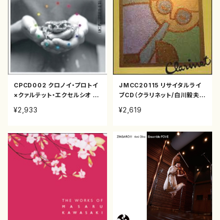
CPCD002 クロノイ・プロトイ
JMCC20115 リサイタルライ
×クァルテット・エクセルシオ 弦
ブCD（クラリネット/白川毅夫/
楽四重奏の可能性（バイオリン
CD）
¥2,933
¥2,619
2/ビオラ/チェロ/クァルテッ/C
D）