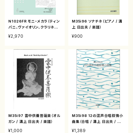
N1026FR モニ・メカラ（ティン
M35i96 ソナチネ（ピアノ / 溝
パニ、ヴァイオリン、クラリネッ
上 日出夫 / 楽譜）
ト/中村滋延/楽譜）
¥2,970
¥900
M35i97 雲中供養菩薩楽（オル
M35i98 12の混声合唱叙情小
ガン / 溝上 日出夫 / 楽譜）
曲集（合唱 / 溝上 日出夫 / 楽
譜）
¥1,000
¥1,389