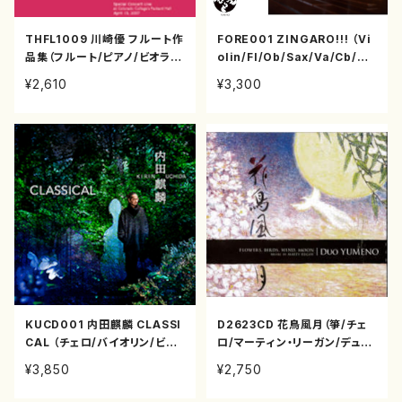
THFL1009 川崎優 フルート作
FORE001 ZINGARO!!! （Vi
品集（フルート/ピアノ/ビオラ/
olin/Fl/Ob/Sax/Va/Cb/Co
川崎優/CD）
mp/尾池亜美/CD）
¥2,610
¥3,300
KUCD001 内田麒麟 CLASSI
D2623CD 花鳥風月（箏/チェ
CAL （チェロ/バイオリン/ビオ
ロ/マーティン・リーガン/デュオ
ラ/ピアノ/内田麒麟/鈴木舞/安
夢乃/CD）
¥3,850
¥2,750
達真理/田口真理子/尾池亜美/
CD）