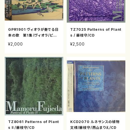
GPR1901 ヴィオラが奏でる日
TZ7025 Patterns of Plant
本の歌 第1集（ヴィオラ/ピア
s / 藤枝守/CD
ノ/吉鶴洋一/種子田博邦/CD）
¥2,000
¥2,500
TZ8061 Patterns of Plant
KCD2070 ルネサンスの植物
s Ⅱ /藤枝守/CD
文様/藤枝守/西山まりえ/CD