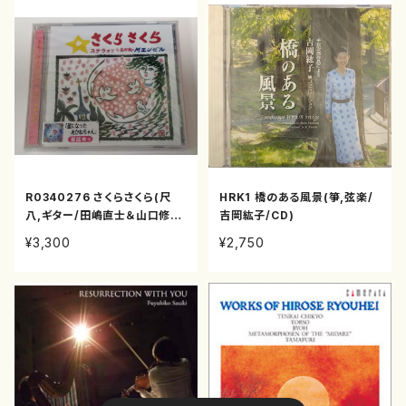
R0340276 さくらさくら(尺
HRK1 橋のある風景(箏,弦楽/
八,ギター/田嶋直士＆山口修/C
吉岡紘子/CD)
D)
¥3,300
¥2,750