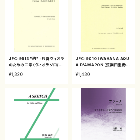
JFC-9513 "酌" -独奏ヴィオラ
JFC-9010 IWAHANA AQU
のための二章（ヴィオラソロ/金
A D'AMAPON（弦楽四重奏/
光威和雄/楽譜）
金光威和雄/楽譜）
¥1,320
¥1,430