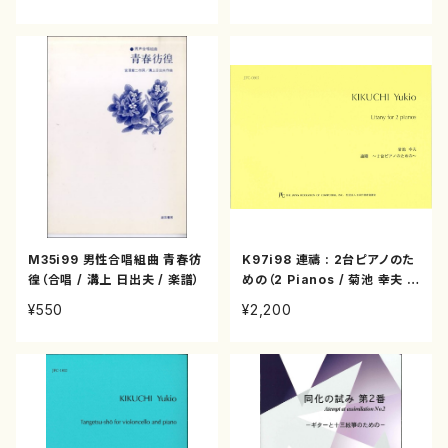
M35i99 男性合唱組曲 青春彷
K97i98 連禱 : 2台ピアノのた
徨（合唱 / 溝上 日出夫 / 楽譜）
めの（2 Pianos / 菊池 幸夫 /
楽譜）
¥550
¥2,200