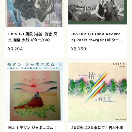
EBISU-1 回風（篠笛･能管 尺
HR-1020 (HOMA Record
八 琵琶 太鼓 ギター/CD）
s) Paris d'Argent（ギター/C
D）
¥3,204
¥2,860
MJ-1 モダン ジャポニズム Ⅰ
30CM-426 梢にて／吉村七重