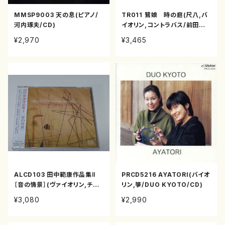
MMSP9003 天の息(ピアノ/
TR011 鷺娘 時の庭(尺八,バ
河内琢夫/CD)
イオリン,コントラバス/前田智
子,遠藤雅夫/CD)
¥2,970
¥3,465
ALCD103 田中範康作品集Ⅱ
PRCD5216 AYATORI(バイオ
［音の情景］(ヴァイオリン,チェ
リン,箏/DUO KYOTO/CD)
ロ,ピアノ/田中範康/CD)
¥3,080
¥2,990