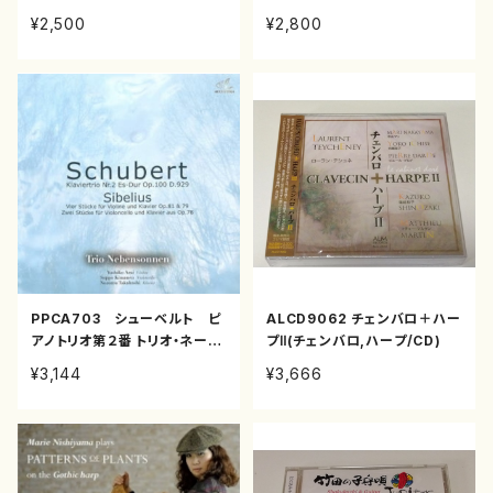
¥2,500
¥2,800
PPCA703 シューベルト ピ
ALCD9062 チェンバロ＋ハー
アノトリオ第２番 トリオ・ネーベ
プⅡ(チェンバロ,ハープ/CD)
ンゾンネン(Pf,Vn,Vc/トリオ・
¥3,144
¥3,666
ネーベンゾンネン/CD)