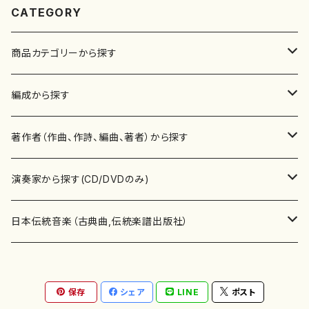
CATEGORY
商品カテゴリーから探す
楽譜
編成から探す
書籍
邦楽器
著作者（作曲、作詩、編曲、著者）から探す
書籍
箏・琴（ソロ）
CD・DVD
合唱
あ行
演奏家から探す(CD/DVDのみ)
テキストブック
箏・琴（合奏）
混声合唱
青木省三(アオキ ショウゾウ)
チケット
歌・声
か行
邦楽（箏、三味線、尺八等）演奏家
日本伝統音楽（古典曲,伝統楽譜出版社）
事典
三味線（ソロ）
女声合唱
青島広志（アオシマ ヒロシ）
ソプラノ
梯郁夫(カケハシ イクオ)
アルメリア（箏）
雑誌
洋楽器（鍵盤楽器）
さ行
声楽家・合唱団・朗読等
地歌箏曲（箏古典楽譜）
保存
シェア
LINE
ポスト
詩集
三味線（合奏）
男声合唱
秋山健治(アキヤマ ケンジ）
アルト
蔭山滸山(カゲヤマ キョザン)
石川高（笙）
邦楽ジャーナル
ピアノ（ソロ）
斉藤松声(サイトウ ショウセイ)
應和惠子（声楽・ソプラノ）
宮城道雄（宮城宗家監修）
レコード
洋楽器（弦楽器）
た行
洋楽-鍵盤楽器（ピアノ、オルガン等）演奏家
地歌箏曲（三絃古典楽譜）