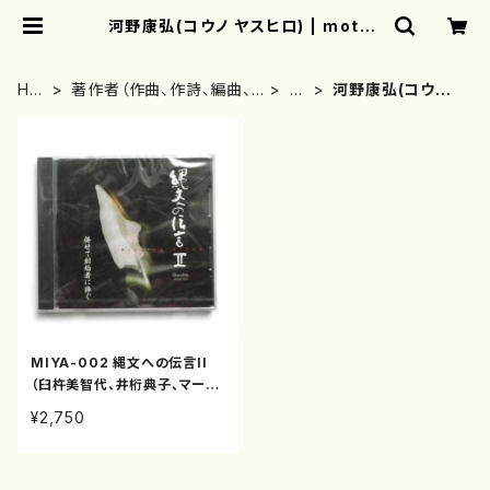
河野康弘(コウノ ヤスヒロ) | mothe
rearth
HO
著作者（作曲、作詩、編曲、
か
河野康弘(コウノ
ME
著者）から探す
行
ヤスヒロ)
MIYA-002 縄文への伝言II
（臼杵美智代、井桁典子、マー
ク・ディローズ/三木稔、河野康
¥2,750
弘、佐藤容子/CD）