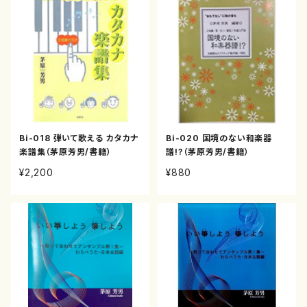
Bi-018 弾いて歌える カタカナ
Bi-020 国境のない和楽器
楽譜集（茅原芳男/書籍）
譜!?（茅原芳男/書籍）
¥2,200
¥880