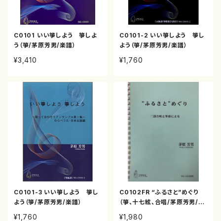
C0101 いい箏しよう 箏しよ
C0101-2 いい箏しよう 箏し
う（箏/茅原芳男/楽譜）
よう（箏/茅原芳男/楽譜）
¥3,410
¥1,760
C0101-3 いい箏しよう 箏し
C0102FR “ふるさと”めぐり
よう（箏/茅原芳男/楽譜）
（箏、十七絃、合唱/茅原芳男/楽
譜）
¥1,760
¥1,980