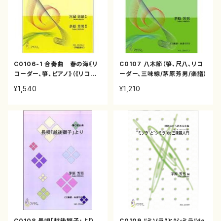
C0106-1 合奏曲 春の海《リ
C0107 八木節（箏、尺八、リコ
コーダー、箏、ピアノ》（《リコー
ーダー、三味線/茅原芳男/楽譜）
ダー、箏、ピアノ》/茅原芳男/楽
¥1,540
¥1,210
譜）
C0108 長唄「越後獅子」より
C0109 “ミソラ”と“シミラ”de