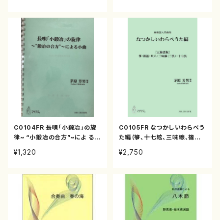
C0104FR 長唄「小鍛冶」の旋
C0105FR なつかしいわらべう
律~ “小鍛冶の合方”~によ る小
た編（箏、十七絃、三味線、篠笛、
曲（箏、十七絃、三味線/茅原芳
尺八/茅原芳男/楽譜）
¥1,320
¥2,750
男/楽譜）