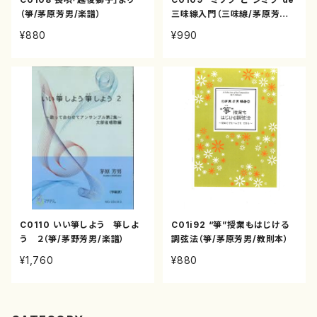
（箏/茅原芳男/楽譜）
三味線入門（三味線/茅原芳男/
楽譜）
¥880
¥990
C0110 いい箏しよう 箏しよ
C01i92 “箏”授業もはじける
う ２（箏/茅野芳男/楽譜）
調弦法（箏/茅原芳男/教則本）
¥1,760
¥880