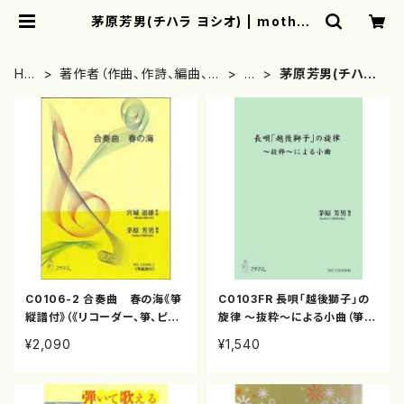
茅原芳男(チハラ ヨシオ) | mother
earth
HO
著作者（作曲、作詩、編曲、著
た
茅原芳男(チハラ
ME
者）から探す
行
ヨシオ)
C0106-2 合奏曲 春の海《箏
C0103FR 長唄「越後獅子」の
縦譜付》（《リコーダー、箏、ピア
旋律 〜抜粋〜による小曲（箏、
ノ》/茅原芳男/楽譜）
十七絃、三味線/茅原芳男/楽
¥2,090
¥1,540
譜）