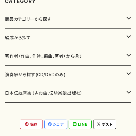
CATEGORY
商品カテゴリーから探す
楽譜
編成から探す
書籍
邦楽器
著作者（作曲、作詩、編曲、著者）から探す
書籍
箏・琴（ソロ）
CD・DVD
合唱
あ行
演奏家から探す(CD/DVDのみ)
テキストブック
箏・琴（合奏）
混声合唱
青木省三(アオキ ショウゾウ)
チケット
歌・声
か行
邦楽（箏、三味線、尺八等）演奏家
日本伝統音楽（古典曲,伝統楽譜出版社）
事典
三味線（ソロ）
女声合唱
青島広志（アオシマ ヒロシ）
ソプラノ
梯郁夫(カケハシ イクオ)
アルメリア（箏）
雑誌
洋楽器（鍵盤楽器）
さ行
声楽家・合唱団・朗読等
地歌箏曲（箏古典楽譜）
保存
シェア
LINE
ポスト
詩集
三味線（合奏）
男声合唱
秋山健治(アキヤマ ケンジ）
アルト
蔭山滸山(カゲヤマ キョザン)
石川高（笙）
邦楽ジャーナル
ピアノ（ソロ）
斉藤松声(サイトウ ショウセイ)
應和惠子（声楽・ソプラノ）
宮城道雄（宮城宗家監修）
レコード
洋楽器（弦楽器）
た行
洋楽-鍵盤楽器（ピアノ、オルガン等）演奏家
地歌箏曲（三絃古典楽譜）