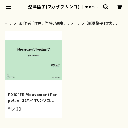
深澤倫子(フカザワ リンコ) | mothe
rearth
HO
著作者（作曲、作詩、編曲、
は
深澤倫子(フカザ
ME
著者）から探す
行
ワ リンコ)
F0101FR Mouvement Per
petuel 2（バイオリンソロ/深
澤倫子/楽譜）
¥1,430