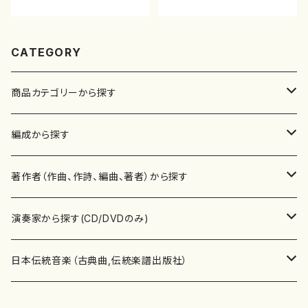
リネット、ホルン、ファゴット、ヴ
ィオラ、チェンバロ、/三輪眞弘/
CD）
CATEGORY
商品カテゴリーから探す
楽譜
編成から探す
書籍
邦楽器
著作者（作曲、作詩、編曲、著者）から探す
書籍
箏・琴（ソロ）
CD・DVD
合唱
あ行
演奏家から探す(CD/DVDのみ)
テキストブック
箏・琴（合奏）
混声合唱
青木省三(アオキ ショウゾウ)
チケット
歌・声
か行
邦楽（箏、三味線、尺八等）演奏家
日本伝統音楽（古典曲,伝統楽譜出版社）
事典
三味線（ソロ）
女声合唱
青島広志（アオシマ ヒロシ）
ソプラノ
梯郁夫(カケハシ イクオ)
アルメリア（箏）
雑誌
洋楽器（鍵盤楽器）
さ行
声楽家・合唱団・朗読等
地歌箏曲（箏古典楽譜）