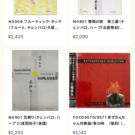
H0006 フルーティック・タック
N0801 悽惆の歌 第三番（チ
（フルート、チェンバロ/久留智
ェンバロ、ハープ/法倉雅紀/楽
之/楽譜）
譜）
¥2,420
¥2,090
N0901 花飾り（チェンバロ、ハ
FOCD9570/9571 赤ずきんち
ープ 2/成田和子/楽譜）
ゃん伴奏器/東の唄 （復刻）（メ
ゾソプラノ、ピアノ、ハープ、クラ
¥2,200
¥3,142