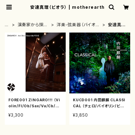
安達真理（ビオラ） | motherearth
H
演奏家から探す
洋楽-弦楽器（バイオリ
安達真理
O
(CD/DVDのみ)
ン、ギター等）演奏家
（ビオラ）
M
E
FORE001 ZINGARO!!! （Vi
KUCD001 内田麒麟 CLASSI
olin/Fl/Ob/Sax/Va/Cb/Co
CAL （チェロ/バイオリン/ビオ
mp/尾池亜美/CD）
ラ/ピアノ/内田麒麟/鈴木舞/安
¥3,300
¥3,850
達真理/田口真理子/尾池亜美/
CD）