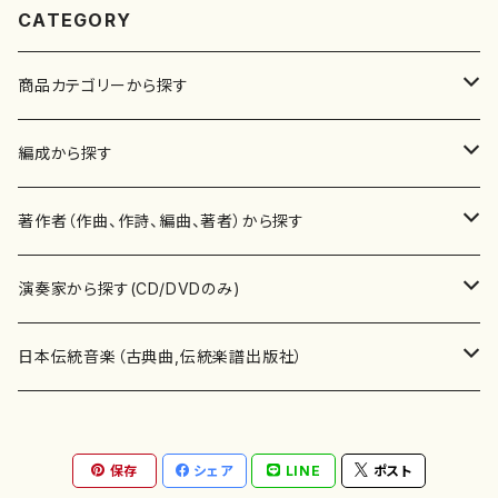
CATEGORY
商品カテゴリーから探す
楽譜
編成から探す
書籍
邦楽器
著作者（作曲、作詩、編曲、著者）から探す
書籍
箏・琴（ソロ）
CD・DVD
合唱
あ行
演奏家から探す(CD/DVDのみ)
テキストブック
箏・琴（合奏）
混声合唱
青木省三(アオキ ショウゾウ)
チケット
歌・声
か行
邦楽（箏、三味線、尺八等）演奏家
日本伝統音楽（古典曲,伝統楽譜出版社）
事典
三味線（ソロ）
女声合唱
青島広志（アオシマ ヒロシ）
ソプラノ
梯郁夫(カケハシ イクオ)
アルメリア（箏）
雑誌
洋楽器（鍵盤楽器）
さ行
声楽家・合唱団・朗読等
地歌箏曲（箏古典楽譜）
保存
シェア
LINE
ポスト
詩集
三味線（合奏）
男声合唱
秋山健治(アキヤマ ケンジ）
アルト
蔭山滸山(カゲヤマ キョザン)
石川高（笙）
邦楽ジャーナル
ピアノ（ソロ）
斉藤松声(サイトウ ショウセイ)
應和惠子（声楽・ソプラノ）
宮城道雄（宮城宗家監修）
レコード
洋楽器（弦楽器）
た行
洋楽-鍵盤楽器（ピアノ、オルガン等）演奏家
地歌箏曲（三絃古典楽譜）