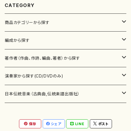
CATEGORY
商品カテゴリーから探す
楽譜
編成から探す
書籍
邦楽器
著作者（作曲、作詩、編曲、著者）から探す
書籍
箏・琴（ソロ）
CD・DVD
合唱
あ行
演奏家から探す(CD/DVDのみ)
テキストブック
箏・琴（合奏）
混声合唱
青木省三(アオキ ショウゾウ)
チケット
歌・声
か行
邦楽（箏、三味線、尺八等）演奏家
日本伝統音楽（古典曲,伝統楽譜出版社）
事典
三味線（ソロ）
女声合唱
青島広志（アオシマ ヒロシ）
ソプラノ
梯郁夫(カケハシ イクオ)
アルメリア（箏）
雑誌
洋楽器（鍵盤楽器）
さ行
声楽家・合唱団・朗読等
地歌箏曲（箏古典楽譜）
保存
シェア
LINE
ポスト
詩集
三味線（合奏）
男声合唱
秋山健治(アキヤマ ケンジ）
アルト
蔭山滸山(カゲヤマ キョザン)
石川高（笙）
邦楽ジャーナル
ピアノ（ソロ）
斉藤松声(サイトウ ショウセイ)
應和惠子（声楽・ソプラノ）
宮城道雄（宮城宗家監修）
レコード
洋楽器（弦楽器）
た行
洋楽-鍵盤楽器（ピアノ、オルガン等）演奏家
地歌箏曲（三絃古典楽譜）