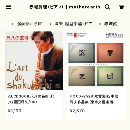
赤城眞理（ピアノ） | motherearth
H
演奏家から探す
洋楽-鍵盤楽器（ピア
赤城眞理
O
(CD/DVDのみ)
ノ、オルガン等）演奏家
（ピアノ）
M
E
ALCD3068 尺八の芸術（尺
FOCD-2528 双響変成/本間
八/福田輝久/CD）
雅夫作品集（東京交響楽団、仙
台フィルハーモニー管弦楽団、
¥3,190
¥2,670
黒沢和雄、伊沢長俊他/本間雅
夫/CD）