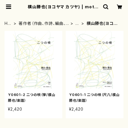
横山勝也(ヨコヤマ カツヤ) | mothe
rearth
HO
著作者（作曲、作詩、編曲、
や
横山勝也(ヨコヤ
ME
著者）から探す
行
マ カツヤ)
Y0601-2 二つの唄（箏/横山
Y0601-1 二つの唄（尺八/横山
勝也/楽譜）
勝也/楽譜）
¥2,420
¥2,420