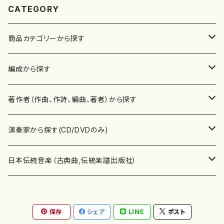
CATEGORY
商品カテゴリーから探す
楽譜
編成から探す
書籍
邦楽器
著作者（作曲、作詩、編曲、著者）から探す
書籍
箏・琴（ソロ）
CD・DVD
合唱
あ行
演奏家から探す(CD/DVDのみ)
テキストブック
箏・琴（合奏）
混声合唱
青木省三(アオキ ショウゾウ)
チケット
歌・声
か行
邦楽（箏、三味線、尺八等）演奏家
日本伝統音楽（古典曲,伝統楽譜出版社）
事典
三味線（ソロ）
女声合唱
青島広志（アオシマ ヒロシ）
ソプラノ
梯郁夫(カケハシ イクオ)
アルメリア（箏）
雑誌
洋楽器（鍵盤楽器）
さ行
声楽家・合唱団・朗読等
地歌箏曲（箏古典楽譜）
保存
シェア
LINE
ポスト
詩集
三味線（合奏）
男声合唱
秋山健治(アキヤマ ケンジ）
アルト
蔭山滸山(カゲヤマ キョザン)
石川高（笙）
邦楽ジャーナル
ピアノ（ソロ）
斉藤松声(サイトウ ショウセイ)
應和惠子（声楽・ソプラノ）
宮城道雄（宮城宗家監修）
レコード
洋楽器（弦楽器）
た行
洋楽-鍵盤楽器（ピアノ、オルガン等）演奏家
地歌箏曲（三絃古典楽譜）