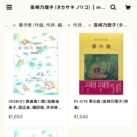
高崎乃理子（タカザキ ノリコ） | mot
herearth
H
著作者（作曲、作詩、編
作詩
高崎乃理子（タカ
O
曲、著者）から探す
者・著
ザキ ノリコ）
ME
者
IS28i01 歌曲集1（歌/加藤由
Pi-015 夢の庭（高崎乃理子/詩
美子、田辺恵、磯部俶、伊奈律
集）
子/楽譜）
¥1,650
¥1,540