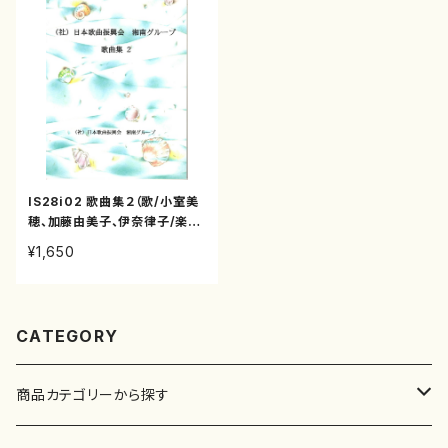
IS28i02 歌曲集２（歌/小室美
穂、加藤由美子、伊奈律子/楽
譜）
¥1,650
CATEGORY
商品カテゴリーから探す