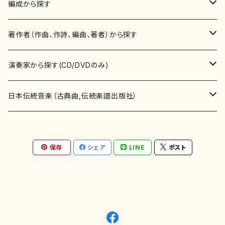
楽譜
編成から探す
書籍
邦楽器
著作者（作曲、作詩、編曲、著者）から探す
書籍
箏・琴（ソロ）
CD・DVD
合唱
あ行
演奏家から探す(CD/DVDのみ)
テキストブック
箏・琴（合奏）
混声合唱
青木省三(アオキ ショウゾウ)
チケット
歌・声
か行
邦楽（箏、三味線、尺八等）演奏家
日本伝統音楽（古典曲,伝統楽譜出版社）
事典
三味線（ソロ）
女声合唱
青島広志（アオシマ ヒロシ）
ソプラノ
梯郁夫(カケハシ イクオ)
アルメリア（箏）
雑誌
洋楽器（鍵盤楽器）
さ行
声楽家・合唱団・朗読等
地歌箏曲（箏古典楽譜）
保存
シェア
LINE
ポスト
詩集
三味線（合奏）
男声合唱
秋山健治(アキヤマ ケンジ）
アルト
蔭山滸山(カゲヤマ キョザン)
石川高（笙）
邦楽ジャーナル
ピアノ（ソロ）
斉藤松声(サイトウ ショウセイ)
應和惠子（声楽・ソプラノ）
宮城道雄（宮城宗家監修）
レコード
洋楽器（弦楽器）
た行
洋楽-鍵盤楽器（ピアノ、オルガン等）演奏家
地歌箏曲（三絃古典楽譜）
尺八（ソロ）
児童合唱
秋山邦晴(アキヤマ クニハル)
テノール
景山伸夫(カゲヤマ ノブオ)
伊藤まなみ（箏）
ピアノ（連弾）
斎藤武（サイトウ タケシ）
栗友会女声アンサンブル（合唱・女声合唱）
バイオリン（ソロ）
平良伊津美(タイラ イツミ)
マリーン・ファン・ニューケルケン（ピアノ）
宮城道雄（宮城宗家監修）
雑貨・アクセサリー
洋楽器（木管楽器）
な行
洋楽-弦楽器（バイオリン、ギター等）演奏家
長唄青柳楽譜（唄、三味線楽譜）
尺八（合奏）
朗読・語り
芥川也寸志（アクタガワ ヤスシ）
バリトン
葛西聖憲(カサイ マサノリ)
浦上恵子（箏）
ピアノ（合奏）
斎藤友子(サイトウ トモコ)
川口聖加（声楽・ソプラノ）
バイオリン（合奏）
田頭優子(タガシラ ユウコ)
赤城眞理（ピアノ）
フルート（ピッコロを含む）（ソロ）
内藤 明美(ナイトウ アケミ)
戸澤哲夫（バイオリン）
杵屋彌之介(青柳茂三）
用具
洋楽器（金管楽器）
は行
洋楽-木管楽器（フルート、クラリネット等）演奏家
尺八（古典楽譜、伝統楽譜出版社）