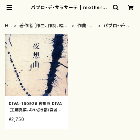
パブロ・デ・サラサーテ | motherea
rth
HO
著作者（作曲、作詩、編
作曲-ク
パブロ・デ・サ
ME
曲、著者）から探す
ラシック
ラサーテ
DIVA-160926 夜想曲 DIVA
（工藤真菜、みやざき都/宮城道
雄、吉崎克彦他/CD）
¥2,750