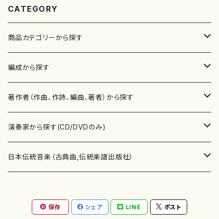
CATEGORY
商品カテゴリーから探す
楽譜
編成から探す
書籍
邦楽器
著作者（作曲、作詩、編曲、著者）から探す
書籍
箏・琴（ソロ）
CD・DVD
合唱
あ行
演奏家から探す(CD/DVDのみ)
テキストブック
箏・琴（合奏）
混声合唱
青木省三(アオキ ショウゾウ)
チケット
歌・声
か行
邦楽（箏、三味線、尺八等）演奏家
日本伝統音楽（古典曲,伝統楽譜出版社）
事典
三味線（ソロ）
女声合唱
青島広志（アオシマ ヒロシ）
ソプラノ
梯郁夫(カケハシ イクオ)
アルメリア（箏）
雑誌
洋楽器（鍵盤楽器）
さ行
声楽家・合唱団・朗読等
地歌箏曲（箏古典楽譜）
保存
シェア
LINE
ポスト
詩集
三味線（合奏）
男声合唱
秋山健治(アキヤマ ケンジ）
アルト
蔭山滸山(カゲヤマ キョザン)
石川高（笙）
邦楽ジャーナル
ピアノ（ソロ）
斉藤松声(サイトウ ショウセイ)
應和惠子（声楽・ソプラノ）
宮城道雄（宮城宗家監修）
レコード
洋楽器（弦楽器）
た行
洋楽-鍵盤楽器（ピアノ、オルガン等）演奏家
地歌箏曲（三絃古典楽譜）