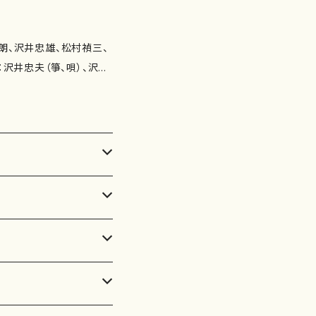
彩（1987）～箏群のため
I. 時の河 [10'] 3.
[11'20"] ■箏歌、芭蕉
"] 6.明ぼのやしら魚し
5"] 8.閑さや岩にしみ入
： 演奏時間：6
 数：１枚組 備 考：