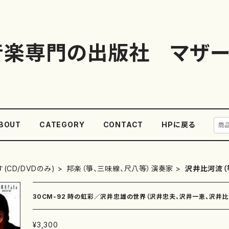
音楽専門の出版社 マザー
BOUT
CATEGORY
CONTACT
HPに戻る
(CD/DVDのみ)
邦楽（箏、三味線、尺八等）演奏家
沢井比河流（
30CM-92 時の虹彩／沢井忠雄の世界（沢井忠夫、沢井一恵、沢井
¥3,300
禎三、湯浅譲二/CD）