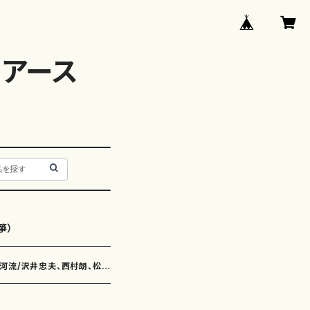
アース
箏）
比河流/沢井忠夫、西村朗、松村