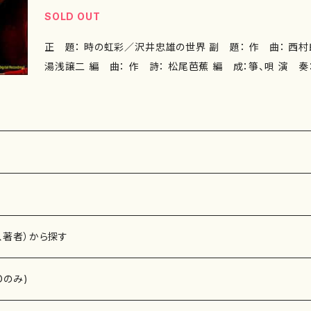
SOLD OUT
正 題： 時の虹彩／沢井忠雄の世界 副 題： 作 曲： 西村朗、沢井忠雄、松村禎三、
湯浅譲二 編 曲： 作 詩： 松尾芭蕉 編 成：箏、唄 演 奏：沢井忠夫（箏、唄）、沢井
一恵（十七絃箏）、沢井比河流（十七絃箏） 収録曲： ■時の虹
のヘテロフォニー（西村 朗作曲） 1. I. 時の層 [11'55"] 2. I
五節の舞（沢井忠夫作曲）[13'17"] 4. 幻想曲（松村禎三作曲）
五句（湯浅譲二） 5.雲とへだつ友かや雁の生き別れ [3'09
ろきこと一寸 [3'10"] 7.水仙や白き障子のとも移り [3'4
る蟬の声 [2'59"] 9.荒海や佐渡によこたふ天の川 [2'52"] 作曲年
3'13" 録 音： 制 作： 販 売：カメラータ・トウキョウ 枚
、著者）から探す
Dのみ)