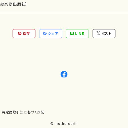
）演奏家
伝統楽譜出版社）
保存
シェア
LINE
ポスト
)
オルガン等）演奏家
譜）
唱・女声合唱）
ン（ピアノ）
、ギター等）演奏家
線楽譜）
シ）
ロ）
、クラリネット等）演奏家
譜出版社）
奏）
ョン、マリンバ等）演奏者
など）
ラ、吹奏楽)楽団
特定商取引法に基づく表記
)）
© motherearth
パーカッション）
ョウ）
特殊な楽器など）
ット、トロンボーン等）演奏家