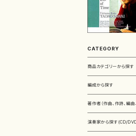
CATEGORY
商品カテゴリーから探す
楽譜
編成から探す
書籍
邦楽器
著作者（作曲、作詩、編曲
書籍
箏・琴（ソロ）
CD・DVD
合唱
あ行
演奏家から探す(CD/DV