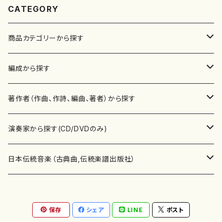
CATEGORY
商品カテゴリーから探す
楽譜
編成から探す
書籍
邦楽器
著作者（作曲、作詩、編曲、著者）から探す
書籍
箏・琴（ソロ）
CD・DVD
合唱
あ行
演奏家から探す(CD/DVDのみ)
テキストブック
箏・琴（合奏）
混声合唱
青木省三(アオキ ショウゾウ)
チケット
歌・声
か行
邦楽（箏、三味線、尺八等）演奏家
日本伝統音楽（古典曲,伝統楽譜出版社）
事典
三味線（ソロ）
女声合唱
青島広志（アオシマ ヒロシ）
ソプラノ
梯郁夫(カケハシ イクオ)
アルメリア（箏）
雑誌
洋楽器（鍵盤楽器）
さ行
声楽家・合唱団・朗読等
地歌箏曲（箏古典楽譜）
保存
シェア
LINE
ポスト
詩集
三味線（合奏）
男声合唱
秋山健治(アキヤマ ケンジ）
アルト
蔭山滸山(カゲヤマ キョザン)
石川高（笙）
邦楽ジャーナル
ピアノ（ソロ）
斉藤松声(サイトウ ショウセイ)
應和惠子（声楽・ソプラノ）
宮城道雄（宮城宗家監修）
レコード
洋楽器（弦楽器）
た行
洋楽-鍵盤楽器（ピアノ、オルガン等）演奏家
地歌箏曲（三絃古典楽譜）