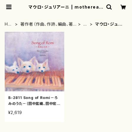
マウロ・ジュリアーニ | mothereart
h
HO
著作者（作曲、作詩、編曲、著
さ
マウロ・ジュリ
ME
者）から探す
行
アーニ
B-2811 Song of Romi－ろ
みのうた－（田中紫織、田中宏史
他/田中紫織、ジュリー・スペン
¥2,619
サー他/CD）