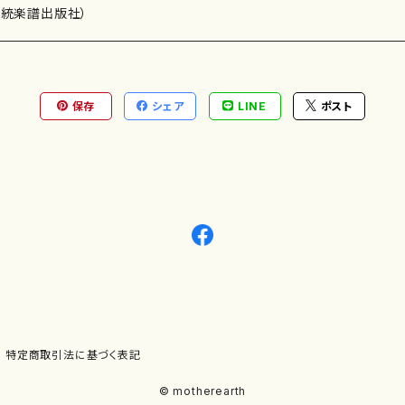
）演奏家
伝統楽譜出版社）
保存
シェア
LINE
ポスト
)
オルガン等）演奏家
譜）
唱・女声合唱）
ン（ピアノ）
、ギター等）演奏家
線楽譜）
シ）
ロ）
、クラリネット等）演奏家
譜出版社）
奏）
ョン、マリンバ等）演奏者
など）
ラ、吹奏楽)楽団
特定商取引法に基づく表記
)）
© motherearth
パーカッション）
ョウ）
特殊な楽器など）
ット、トロンボーン等）演奏家