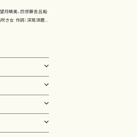
藤まなみ 十七絃：木田敦
：藤舎朱音 太鼓：望月晴