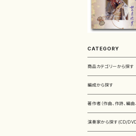
CATEGORY
商品カテゴリーから探す
楽譜
編成から探す
書籍
邦楽器
著作者（作曲、作詩、編曲
書籍
箏・琴（ソロ）
CD・DVD
合唱
あ行
演奏家から探す(CD/DV