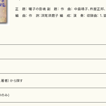
正 題： 囃子の音魂 副 題： 作 曲： 中島靖子、杵屋正邦、望月晴美、四世藤舎呂船
編 曲： 作 詩：深尾須磨子 編 成： 演 奏： 収録曲： 1．笛吹き女 作詞：深尾須磨
子／作曲：中島靖子 小鼓：望月晴美 唄：下野戸亜弓 箏：伊
子 尺八：善養寺惠介 笛： 松尾慧 2．太鼓の曲 作曲：杵屋正邦 太鼓：望月晴美 三絃Ｉ：
山本普乃 三絃II：上原潤之助 3．囃子の言霊 －Haya-sing－ 構成：望月晴美 囃子・
唱歌：望月晴美 笛： 鳳聲千晴 4．素囃子 猩々意想曲 作曲：四世藤舎呂船／笛作調：
二世藤舎名生 笛：藤舎理生 小鼓：藤舎千穂・堅田喜子 大鼓
美 唄：今藤政子 作曲年： 演奏時間： 録 音： 制 作： 販 売：ノーザンライツレコー
ド 枚 数：１枚組 備 考：
、著者）から探す
Dのみ)