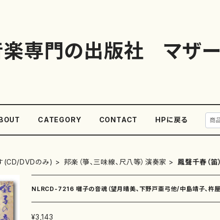
音楽専門の出版社 マザー
BOUT
CATEGORY
CONTACT
HPに戻る
(CD/DVDのみ)
邦楽（箏、三味線、尺八等）演奏家
鳳聲千春（笛
NLRCD-7216 囃子の音魂（望月晴美、下野戸亜弓他/中島靖子、杵
¥3,143