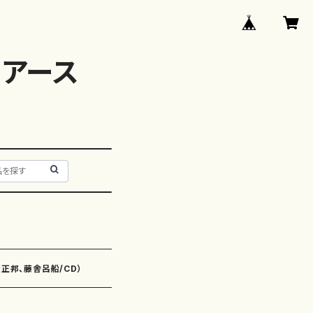
アース
）
屋正邦、藤舎呂船/CD）