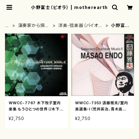
小野富士（ビオラ） | motherearth
H
演奏家から探す
洋楽-弦楽器（バイオリ
小野富士
O
(CD/DVDのみ)
ン、ギター等）演奏家
（ビオラ）
M
E
WWCC-7767 木下牧子室内
WWCC-7353 遠藤雅夫/室内
楽集 もうひとつの世界（/木下牧
楽選集・I（荒井英治、青木高志、
子/CD）
小野富士、藤森亮一、篠崎史子、
¥2,750
¥2,750
遠藤雅夫/遠藤雅夫/CD）