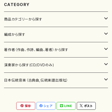
CATEGORY
商品カテゴリーから探す
楽譜
編成から探す
書籍
邦楽器
著作者（作曲、作詩、編曲、著者）から探す
書籍
箏・琴（ソロ）
CD・DVD
合唱
あ行
演奏家から探す(CD/DVDのみ)
テキストブック
箏・琴（合奏）
混声合唱
青木省三(アオキ ショウゾウ)
チケット
歌・声
か行
邦楽（箏、三味線、尺八等）演奏家
日本伝統音楽（古典曲,伝統楽譜出版社）
事典
三味線（ソロ）
女声合唱
青島広志（アオシマ ヒロシ）
ソプラノ
梯郁夫(カケハシ イクオ)
アルメリア（箏）
雑誌
洋楽器（鍵盤楽器）
さ行
声楽家・合唱団・朗読等
地歌箏曲（箏古典楽譜）
保存
シェア
LINE
ポスト
詩集
三味線（合奏）
男声合唱
秋山健治(アキヤマ ケンジ）
アルト
蔭山滸山(カゲヤマ キョザン)
石川高（笙）
邦楽ジャーナル
ピアノ（ソロ）
斉藤松声(サイトウ ショウセイ)
應和惠子（声楽・ソプラノ）
宮城道雄（宮城宗家監修）
レコード
洋楽器（弦楽器）
た行
洋楽-鍵盤楽器（ピアノ、オルガン等）演奏家
地歌箏曲（三絃古典楽譜）