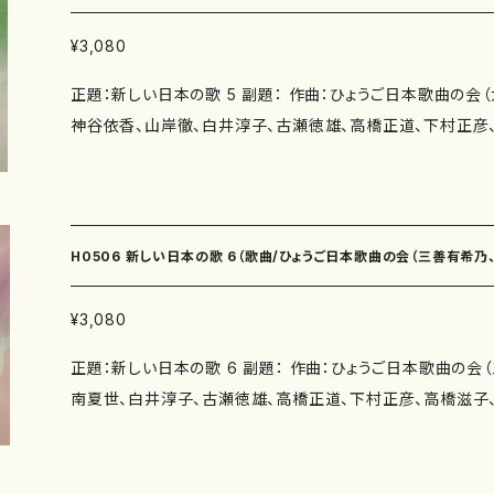
夏世） 春を呼ぶ声（作詩：佐藤勝太 作曲：南夏世） よりし
子 作曲：中西覚） 作曲年 : 演奏時間：もう歌わない子守唄（4'50"） ベネチア（2'5
曲：白井淳子） なんでもやさん（作詩：玉川侑香 作曲：白井淳
0"） 星の雫（3'00"） 雨の庭（2'15"） かえり道（3'30"）
徹、白井淳子、古瀬徳雄、高橋正道、下村正彦、高橋滋子、中西覚、）/楽
¥3,080
賀恵 作曲：古瀬徳雄） ほぐれる（作詩：鈴木賀恵 作曲：古
0"） かなしみ祭り（4'50"） 西宮かるたー五枚だけー（3'40
正題：新しい日本の歌 5 副題： 作曲：ひょうご日本歌曲の会
本康弘 作曲：古瀬徳雄） 旅（作詩：三浦照子 作曲：高橋正
0"） ふるふる さくら（3'15"） ふるふる さくら（5'00"） 永劫（
神谷依香、山岸徹、白井淳子、古瀬徳雄、高橋正道、下村正彦、高
実 作曲：下村正彦） 春夏秋冬（作詩：柴田実 作曲：下村正
秋入日（3'20"） 唐糸草（2'10"） 投擲（1'25"） 夏の朝（1'45
詩：ひょうご日本歌曲の会（紫野京子、瑞木よう、佐藤勝太、
（作詩：香山雅代 作曲：下村正彦） 三月に…（作詩：井上修
葉の頃に（2'25"） わたしの胸の夕ぞらに（3'40"） 秋の眼（3'
子、佐野博美、鈴木賀恵、柴田実、鈴木漠、田中敏弘） 著者： 編成：歌曲 収録曲：ヘブン
木（作詩：紫野京子 作曲：中西覚） 一本の木（作詩：紫野京
別売CD： 添付CD：なし 出版社：マザーアース ISMN ：979-0-65003-611-5 ISBN ：
リーブルー（作詩：紫野京子 作曲：大久夏織） 落ち椿（作詩
年 : 演奏時間：歌っていけば（2'30"） 舟歌（4'10"） あたたかい冬（3'00"） 生返事
サイズ：A4 初版発行：2022.11.15 楽譜の種類：スコアのみ
織） タップで踊ろう（作詩：佐藤勝太 作曲：三善有希乃） 
（2'10"） 春を呼ぶ声（1'25"） よりしろ（3'00"） なんでもやさ
H0506 新しい日本の歌 6（歌曲/ひょうご日本歌曲の会（三善有希
作曲：三善有希乃） 桜の道（作詩：瑞木よう 作曲：三善有希
5"） ほぐれる（2'30"） 命の扉（2'40"） 旅（4'30"） 時間（1'
作曲：神谷依香） 月夜に（作詩：井上修子 作曲：神谷依香）
アルカディア・雪ん子（6'00"） 三月に…（3'15"） 樫の木（3'4
子、古瀬徳雄、高橋正道、下村正彦、高橋滋子、中西覚、）/楽譜）
¥3,080
子 作曲：山岸徹） 遠く（作詩：柴田実 作曲：白井淳子） 時
委 嘱： 初 演： 別売CD： 添付CD：なし 出版社：マザーアース ISMN ： I
正題：新しい日本の歌 6 副題： 作曲：ひょうご日本歌曲の会
白井淳子） 石工（作詩：鈴木漠 作曲：古瀬徳雄） Libera m
ズ：A4 初版発行：2012.11.15 楽譜の種類：スコアのみ 作品
南夏世、白井淳子、古瀬徳雄、高橋正道、下村正彦、高橋滋子、中西覚、） 
古瀬徳雄） 忍冬（作詩：三浦照子 作曲：高橋正道） 風の
日本歌曲の会（佐藤勝太、瑞木よう、鈴木賀恵、柴田実、三浦
子 作曲：高橋正道） びんびんと ひびいていこう（作曲：田
浜田多代子、井上修子、玉川侑香、紫野京子） 著者： 編成：歌曲 収録曲：ああ神戸（作
小鳥（作詩：佐野博美 作曲：下村正彦） エレジー（作詩：佐
詩：佐藤勝太 作曲：作曲：三善有希乃） 夏の丘Ⅰ（作詩：瑞