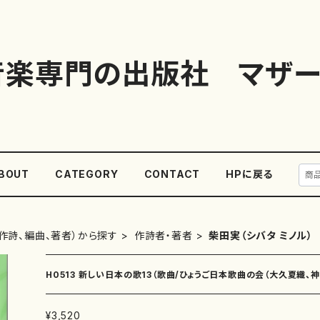
音楽専門の出版社 マザー
BOUT
CATEGORY
CONTACT
HPに戻る
作詩、編曲、著者）から探す
作詩者・著者
柴田実（シバタ ミノル）
H0513 新しい日本の歌13（歌曲/ひょうご日本歌曲の会（大久夏織、
雄、高橋滋子、中西覚、三善有希乃、南川弥生、山岸徹、澤田博）/楽譜）
¥3,520