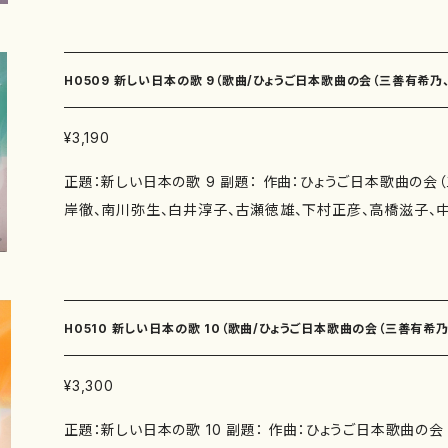
み、伊勢田史郎） 著者： 編成：歌曲 収録曲：山科疏水（作詩：瑞木よう 作曲：三善有
たしの娘（作詩：伊勢田史郎 作曲：中西覚） 作曲年 : 演奏時間：明日もたまご（3'2
希乃） 風（作詩：紫野京子 作曲：三善有希乃） 余白（作詩
0"） 春の虹（2'40"） ト音記号のうた（2'50"） 四季の風（3'0
過ぎゆく刻に（作詩：三浦照子 作曲：山岸徹） 百日紅の花（
花の蔭（4'40"） めぐる季節に…（6'10"） 縹色の刻（5'00"）
H0509 新しい日本の歌 9（歌曲/ひょうご日本歌曲の会（三善有希乃
淳子） 雨あがり（作詩：井上修子 作曲：白井淳子） 今日の
ないで（2'50"） 大人だって指あそび（3'20"） あじさい（4'
曲：古瀬徳雄） 悲しい（作詩：佐伯圭子 作曲：古瀬徳雄） さ
（4'00"） 黄昏（4'50"） 旅（3'50"） 恵理 わたしの娘（9
白井淳子、古瀬徳雄、下村正彦、高橋滋子、中西覚、）/楽譜）
¥3,190
み 作曲：下村正彦） いつまでも（作詩：永井ますみ 作曲：
別売CD： 添付CD：なし 出版社：マザーアース ISMN ：979-0-65002-257-5 ISBN
正題：新しい日本の歌 9 副題： 作曲：ひょうご日本歌曲の会
詩：永井ますみ 作曲：下村正彦） 笹舟（作詩：紫野京子 作
： サイズ：A4 初版発行：2015.11.15 楽譜の種類：スコアの
岸徹、南川弥生、白井淳子、古瀬徳雄、下村正彦、高橋滋子、中西覚、） 作詩
季１.花鶏のいる庭・ぼくの姉さん （作詩：伊勢田史郎 作曲：
本歌曲の会（瑞木よう、永井ますみ、井上修子、三浦照子、柴
麓の午後・わたしの弟 （作詩：伊勢田史郎 作曲：中西覚） 子
子、かただときこ、紫野京子） 著者： 編成：歌曲 収録曲：讃歌（作詩：瑞木よう 作曲：
の魔法 （作詩：伊勢田史郎 作曲：中西覚） 作曲年 : 演奏時間：山科疏水（2'10"） 風
三善有希乃） グリーンピース（作詩：永井ますみ 作曲：南夏世
（4'10"） 余白（5'12"） 過ぎゆく刻に（4'35"） 百日紅の花（2
（作詩：井上修子 作曲：南夏世） 旅の譜〜ローマ・コロセウ
今日の歩行（3'20"） 悲しい（4'30"） さわらび（4'30"） い
H0510 新しい日本の歌 10（歌曲/ひょうご日本歌曲の会（三善有希
子 作曲：山岸徹） 冬の林（作詩：柴田実 作曲：山岸徹） 
（3'10"） 笹舟（3'15"） 子供の四季１.花鶏のいる庭・ぼくの姉
木よう 作曲：南川弥生） うつらうつら（作詩：由良佐知子 
２.山麓の午後・わたしの弟（3'20"） 子供の四季３.鳥の寺・ぼ
世、南川弥生、白井淳子、古瀬徳雄、下村正彦、高橋滋子、中西覚、）/楽
¥3,300
水（作詩：瑞木よう 作曲：白井淳子） 黒い手袋（作詩：佐伯
嘱： 初 演： 別売CD： 添付CD：なし 出版社：マザーアース ISMN ：979-0-6
正題：新しい日本の歌 10 副題： 作曲：ひょうご日本歌曲の
のころ草（作詩：佐伯圭子 作曲：古瀬徳雄） 塔の上（作詩：
312-1 ISBN ： サイズ：A4 初版発行：2016.11.15 楽譜