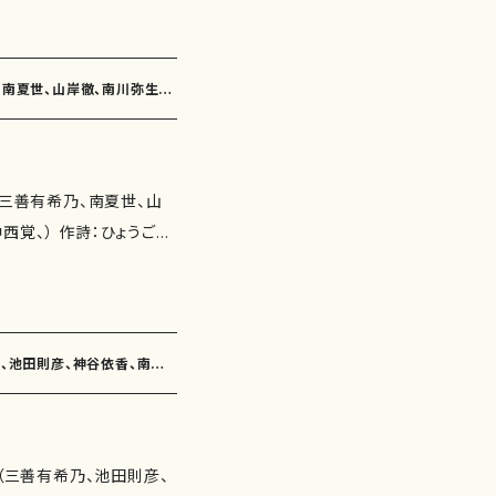
：鈴木漠 作曲：神谷依香）
0"） 海上都市（4'40"）
作詩：柴田実 作曲：白井
 水の惑星（7'50"） おこら
、南夏世、山岸徹、南川弥生、
歩行（作詩：佐伯圭子 作
50"） 在ることの悲しみ
わらび（作詩：永井ます
'30"） 委 嘱： 初 演：
下村正彦） 遊びたい（作
（三善有希乃、南夏世、山
曲：高橋滋子） 子供の四
み 作品の詳細↓
：ひょうご日
中西覚） 子供の四季２.山
田実、由良佐知子、佐伯圭
供の四季３.鳥の寺・ぼく
） ととやみち（魚屋道）
'45"） 雨あがり（4'40"）
ムにて （作詩：三浦照
つまでも（3'15"） 遊びたい
乃、池田則彦、神谷依香、南夏
神の息吹降り注ぎ（作詩：瑞
さん（3'40"） 子供の四季
作曲：白井淳子） 山科疏
くの魔法（3'40"） 委
譜）
圭子 作曲：古瀬徳雄） え
5003-
会（三善有希乃、池田則彦、
佐伯圭子 作曲：古瀬徳
の種類：スコアのみ 作品の詳細