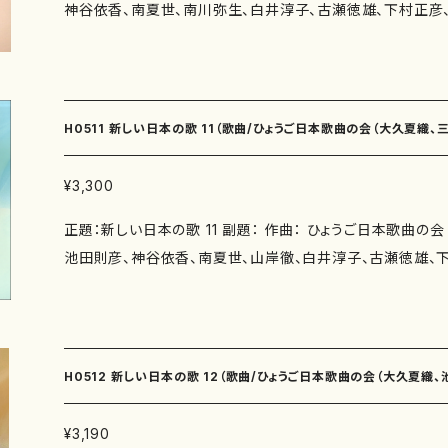
神谷依香、南夏世、南川弥生、白井淳子、古瀬徳雄、下村正彦、
雄） 月の光（作詩：かただときこ 作曲：下村正彦） 花の雲（
↓
詩：ひょうご日本歌曲の会（瑞木よう、福田知子、永井ますみ、
曲：下村正彦） 秋の夕暮（作詩：柴田実 作曲：高橋滋子） そ
実、佐伯圭子、由良佐知子、紫野京子、井上泰山木、井上修子） 著者： 編成：
佐知子 作曲：中西覚） 青空のかけら（作詩：紫野京子 作曲：中西
曲：龍神の夜想曲（作詩：瑞木よう 作曲：三善有希乃） 酸素
時間：讃歌（3'50"） グリーンピース（2'45"） ととやみち（魚屋
三善有希乃） 木枯らし（作詩：永井ますみ 作曲：池田則彦）
ローマ・コロセウムにて （5'40"） 冬の林（4'50"） 神の息吹
H0511 新しい日本の歌 11（歌曲/ひょうご日本歌曲の会（大久夏織
み 作曲：池田則彦） いきものの好きな少女（作詩：鈴木漠 
らうつら（4'10"） 山科疏水（2'20"） 黒い手袋（4'10"） えの
しないで（作詩：吉田定一 作曲：南夏世） 窓（作詩：柴田実 
（4'50"） 月の光（2'20"） 花の雲（4'30"） 秋の夕暮（2'20
香、南夏世、山岸徹、白井淳子、古瀬徳雄、下村正彦、高橋滋子、中西覚、
¥3,300
ット（作詩：福田知子 作曲：南川弥生） 孤悲（作詩：福田知
青空のかけら（4'20"） 委 嘱： 初 演： 別売CD： 添付C
正題：新しい日本の歌 11 副題： 作曲： ひょうご日本歌曲の
の花（作詩：佐伯圭子 作曲：白井淳子） 花梨の木（作詩：
ス ISMN ：979-0-65003-361-9 ISBN ： サイズ：A4 初版発行：2017.11.1 楽譜の種
池田則彦、神谷依香、南夏世、山岸徹、白井淳子、古瀬徳雄、
子） 草絮（作詩：紫野京子 作曲：古瀬徳雄） 金木犀（作詩
類：スコアのみ 作品の詳細↓
覚、） 作詩：ひょうご日本歌曲の会（井上修子、福田知子、瑞木
雄） 柊（作詩：紫野京子 作曲：古瀬徳雄） その時 Ⅰ（作詩
紫野京子、髙橋冨美子、井上修子、由良佐知子、井上泰山木） 著者： 編成：
正彦） その時 Ⅱ（作詩：井上泰山木 作曲：下村正彦） あ
曲：あじさい（作詩：井上修子 作曲：大久夏織） 友だち（小
作曲：高橋滋子） 目覚め（作詩：鈴木漠 作曲：中西覚） しゃ
作曲：大久夏織） 白い月（作詩：福田知子 作曲：三善有希乃
子 作曲：中西覚） 作曲年 : 演奏時間：龍神の夜想曲（3'30"） 酸素（3'40"） 木枯ら
H0512 新しい日本の歌 12（歌曲/ひょうご日本歌曲の会（大久夏織
う 作曲：三善有希乃） 連祈 −さくら−（作詩：三浦照子 作
し（3'30"） 夕焼け（3'00"） いきものの好きな少女（5'10"）
の生まれ変わり（作詩：柴田実 作曲：池田則彦） 星（作詩：
窓（3'50"） 花のソネット（3'25"） 孤悲（5'00"） 蝋梅の花（3
白井淳子、古瀬徳雄、下村正彦、高橋滋子、中西覚、）/楽譜）
¥3,190