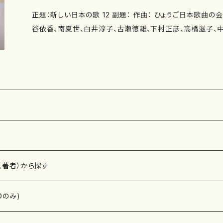
香） 空火照（作詩：紫野京子 作曲：南夏世） 桜の空（作詩：
草絮（4'40"） 金木犀（3'20"） 柊（4'00"） その時Ⅰ（4'35
正題：新しい日本の歌 12 副題： 作曲： ひょうご日本歌曲の
その朝（作詩：髙橋冨美子 作曲：白井淳子） コンサート（作
たに…（3'20"） 目覚め（2'30"） しゃぼん玉（4'10"） 委 嘱： 初 演： 別売CD： 添付
谷依香、南夏世、白井淳子、古瀬徳雄、下村正彦、高橋滋子、中
井淳子） 春の少女たち（作詩：井上修子 作曲：古瀬徳雄） 
CD：なし 出版社：マザーアース ISMN ：979-0-65003-399-2 ISBN ： サイズ：A4
本歌曲の会（紫野京子、永井ますみ、髙橋冨美子、佐野博美、
子 作曲：古瀬徳雄） 花畑（作詩：由良佐知子 作曲：古瀬徳雄
初版発行：2018.11.15 楽譜の種類：スコアのみ 作品の詳細↓
知子、玉川侑香） 著者： 編成：歌曲 収録曲：環礁（作詩：紫野京子 作曲：大久夏織）
上泰山木 作曲：下村正彦） その時 Ⅳ（作詩：井上泰山木 
挽歌（作詩：永井ますみ 作曲：池田則彦） 絵本（作詩：髙橋
（作詩：柴田実 作曲：高橋滋子） あやとり（作詩：由良佐知
冬の日（作詩：佐野博美 作曲：神谷依香） 薔薇の庭（作詩：
日（作詩：髙橋冨美子 作曲：中西覚） 作曲年 : 演奏時間：あじさい（2'20"） 友だち
今 ここ（作詩：紫野京子 作曲：南夏世） 雨の日曜日（作詩
（小さな羊）（4'00"） 白い月（4'20"） 石の魚（4'00"） 連祈
子） 褪せゆく秋（作詩：柴田実 作曲：白井淳子） 睡蓮（作詩
貴女の生まれ変わり（3'20"） 星（3'15"） 空火照（2'50"） 桜
雄） 落ち椿（作詩：瑞木よう 作曲：古瀬徳雄） ベネチア（作
（2'20"） コンサート（4'40"） 春の少女たち（2'10"） 豆のうた
徳雄） ねこさんぽ（作詩：瑞木よう 作曲：下村正彦） おばあ
その時 Ⅲ（3'30"） その時 Ⅳ（4'00"） 秋の山（2'30"） あ
知子 作曲：下村正彦） 夜の雨（作詩：柴田実 作曲：高橋滋子
（3'30"） 委 嘱： 初 演： 別売CD： 添付CD：なし 出版社：マザ
、著者）から探す
香 作曲：中西覚） オレ さお秤という（作詩：玉川侑香 作曲：
9-0-65003-441-8 ISBN ： サイズ：A4 初版発行：2019.
奏時間：環礁（3'10"） 挽歌（4'30"） 絵本（4'50"） 冬の日（3
み 作品の詳細↓
Dのみ)
今 ここ（2'40"） 雨の日曜日（3'00"） 褪せゆく秋（3'30"） 睡
0"） ベネチア（3'50"） ねこさんぽ（3'00"） おばあちゃんの恋