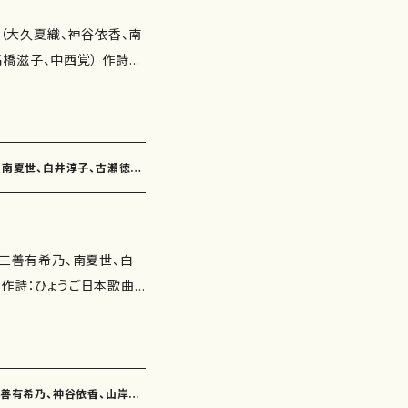
会（大久夏織、神谷依香、南
橋滋子、中西覚） 作詩：
定一、玉川侑香、紫野京子、
希乃） 星の雫（作詩：香
神谷依香） かえり道（作
乃、南夏世、白井淳子、古瀬徳
田定一 作曲：南川弥生）
たー五枚だけー（作詩：井
作曲：古瀬徳雄） ふるふ
（三善有希乃、南夏世、白
さくら（作詩：瑞木よう 作
曲
（作詩：紫野京子 作曲：古
三浦照子、佐野博美、鈴木
（作詩：玉川侑香 作曲：
井上修子 作曲：澤田博）
瑞木よう 作曲：三善有希
瑞木よう 作曲：高橋滋
（作詩：佐野博美 作曲：南
 秋の眼（作詩：髙橋冨美
三善有希乃、神谷依香、山岸