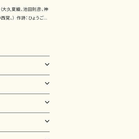
瑞木よう 作曲：山岸徹）
"） その時Ⅱ（2'20"） あな
会（大久夏織、池田則彦、神
詩：髙橋冨美子 作曲：白
西覚、） 作詩：ひょうご日
豆のうた（作詩：由良佐知
柴田実、瑞木よう、由良佐
） その時 Ⅲ（作詩：井
作曲：下村正彦） 秋の山
冨美子 作曲：神谷依香）
子 作曲：中西覚） 木洩れ
紫野京子 作曲：南夏世）
：佐野博美 作曲：白井淳
 −さくら−（3'00"） 蝶は
：瑞木よう 作曲：古瀬徳
の空（4'10"） その朝
詩：瑞木よう 作曲：古瀬
（2'50"） 花畑（4'00"）
ちゃんの恋（作詩：由良佐
やとり（4'15"） 木洩れ日
） さくら（作詩：玉川侑
ーアース ISMN ：97
中西覚） 作曲年 : 演
11.15 楽譜の種類：スコアの
'50"） 薔薇の庭（3'10"）
蓮（3'50"） 落ち椿（4'2
（3'20"） 夜の雨（3'0