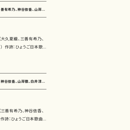
詩：玉川侑香 作曲：中西
くて（作詩：鈴木賀恵 作
ブンリ
、三善有希乃、神谷依香、山岸
 合歓の花Ⅰ（作詩：柴田実
 夢の船出（2'30"） 桜の道
どれみふぁそら で らしど
く（5'00"） 時間（3'00"）
：柴田実 作曲：白井淳
の廻廊にて（4'50"） びんびん
会（大久夏織、三善有希乃、
：鈴木漠 作曲：古瀬徳雄）
） くちなしの花（2'30"）
） 作詩：ひょうご日本歌
浦照子 作曲：高橋正道）
演： 別売CD： 添付CD：
子、井上修子、三浦照子、
作詩：浜田多代子 作曲：
の朝（作詩：玉川侑香 作
ト音記号のうた（作詩：佐
あ神戸
曲：三善有希乃） 海上都市
'40"） 青の花（3'55"）
乃、神谷依香、山岸徹、白井淳
 作曲：神谷依香） めぐ
らしどれみたよ（3'10"）
詩：三浦照子 作曲：山岸
40"） シエナの朝（4'45"）
（作詩：井上修子 作曲：
雪の朝（6'05"） ことづて
会（三善有希乃、神谷依香、
尾喜久子） あじさい（作
ーアース ISMN ：97
 作詩：ひょうご日本歌曲
田実 作曲：古瀬徳雄）
11.15 楽譜の種類：スコアのみ
子、佐伯圭子、永井ます
作曲：中西覚） 恵理 わ