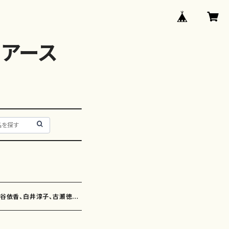
アース
神谷依香、白井淳子、古瀬徳