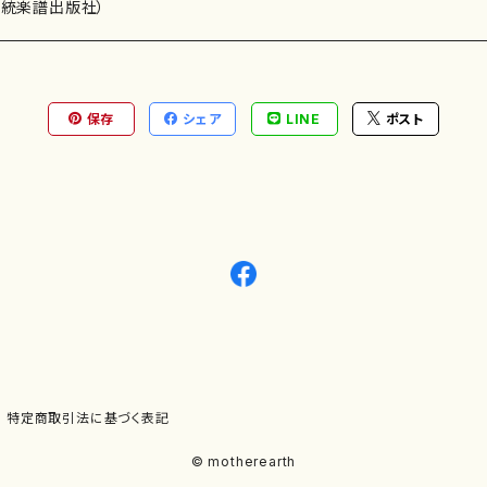
0"） さくら（3'00"） オレ さお秤という（4'20"） 委 嘱：
）演奏家
伝統楽譜出版社）
D：なし 出版社：マザーアース ISMN ：979-0-65003-501-9 ISBN ： サイズ：A4 初
版発行：2020.11.1 楽譜の種類：スコアのみ 作品の詳細↓
保存
シェア
LINE
ポスト
)
オルガン等）演奏家
譜）
唱・女声合唱）
ン（ピアノ）
、ギター等）演奏家
線楽譜）
シ）
ロ）
、クラリネット等）演奏家
譜出版社）
奏）
ョン、マリンバ等）演奏者
など）
ラ、吹奏楽)楽団
特定商取引法に基づく表記
)）
© motherearth
パーカッション）
ョウ）
特殊な楽器など）
ット、トロンボーン等）演奏家