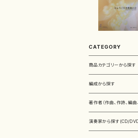
CATEGORY
商品カテゴリーから探す
楽譜
編成から探す
書籍
邦楽器
著作者（作曲、作詩、編曲
書籍
箏・琴（ソロ）
CD・DVD
合唱
あ行
演奏家から探す(CD/DV
テキストブック
箏・琴（合奏）