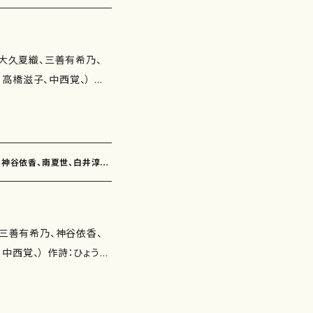
ろ（作詩：永井ますみ 作
子） いつか（作詩：鈴木
 龍神伝説＝神庭の滝＝（6'2
譜）
瀬徳雄） 命の扉（作詩：岸
"） 川は流れている（6'0
（大久夏織、三善有希乃、
道） 時間（作詩：柴田
2'50"） 花暦（3'10"）
橋滋子、中西覚、） 作
彦） アルカディア・雪ん子
"） 千の睡蓮（2'30"） 若
玉川侑香、井上修子、三浦照
子 作曲：高橋滋子） 樫の
50"） 委 嘱： 初 演：
子 作曲：中西覚） 作曲
：紫野京子 作曲：大久夏
 作品の詳細↓
夢の船出（作詩：紫野京子
ん（2'30"） いつか（2'2
乃、神谷依香、南夏世、白井淳
乃） 冬（作詩：鈴木賀恵
45"） 春夏秋冬（4'00"）
 夜の出帆（作詩：三浦照
0"） 一本の木（5'00"）
間（作詩：柴田実 作曲：
SBN ： サイ
（三善有希乃、神谷依香、
e (作詩：鈴木漠 作曲：
の詳細↓
作詩：ひょうご
廻廊にて（作詩：三浦照
照子、鈴木漠、佐伯圭子、
中敏弘 作曲・下村正彦）
野博美 作曲：下村正彦）
木よう 作曲：三善有希