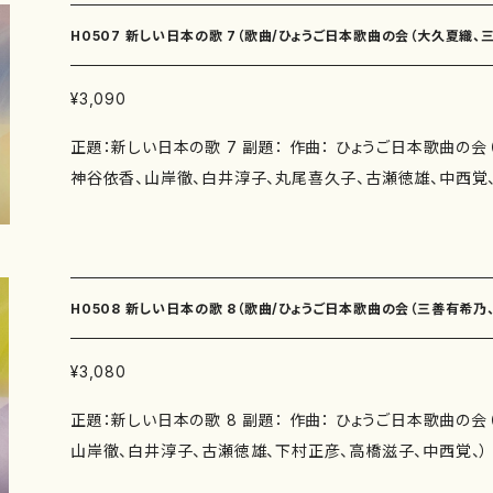
くちなしの花（作詩：柴田実 作曲：高橋滋子） アオムシ（作
乃） 夏の丘Ⅱ（作詩：瑞木よう 作曲：三善有希乃） かなし
覚） 日なたはええなぁ（作詩：玉川侑香 作曲：中西覚） 作曲年 : 演奏時間：ヘ
H0507 新しい日本の歌 7（歌曲/ひょうご日本歌曲の会（大久夏織
曲：神谷依香） 青の花（作詩：鈴木賀恵 作曲：神谷依香）
ーブルー（4'00"） 落ち椿（3'50"） タップで踊ろう（2'00"）
作曲：南夏世） ねむのはな（作詩：瑞木よう 作曲：南夏世） 
（3'20"） 冬（4'30"） 月夜に（4'30"） 夜の出帆（5'00"） 遠
徹、白井淳子、丸尾喜久子、古瀬徳雄、中西覚、）/楽譜）
¥3,090
れみたよ（作詩：井上修子 作曲：南夏世） つらつら椿（作詩
石工（6'30"） Libera me (6'20"） 忍冬（3'30"） 風
正題：新しい日本の歌 7 副題： 作曲： ひょうご日本歌曲の
子） 曼陀羅（作詩：三浦照子 作曲：白井淳子） 滑車（作詩
と ひびいていこう（3'30"） 小鳥（3'00"） エレジー（4'00"
神谷依香、山岸徹、白井淳子、丸尾喜久子、古瀬徳雄、中西覚、
跳躍（作詩：鈴木漠 作曲：古瀬徳雄） シエナの朝（作詩：三
アオムシ（4'00"） 日なたはええなぁ（4'00"） 委 嘱： 初 
曲の会（由良佐知子、佐伯圭子、佐藤勝太、瑞木よう、紫野京
冬野を行けば（作詩：佐伯圭子 作曲：下村正彦） あなた（
なし 出版社：マザーアース ISMN ：979-0-65002-109-8 ISBN ： サイズ：A4 初版
柴田実、伊勢田史郎） 著者： 編成：歌曲 収録曲：明日もたまご（作詩：由良佐知子 作
下村正彦） 春の部屋（作詩：井上修子 作曲：高橋滋子） 雪
発行：2013.11.15 楽譜の種類：スコアのみ 作品の詳細↓
曲：大久夏織） 春の虹（作詩：由良佐知子 作曲：大久夏織） 
曲：中西覚） ことづて（作詩：紫野京子 作曲：中西覚） 作曲年 : 演奏時間：あ
伯圭子 作曲：三善有希乃） 四季の風（作詩：佐藤勝太 作
（3'40"） 夏の丘Ⅰ（4'30"） 夏の丘Ⅱ（4'30"） かなしくて（2
H0508 新しい日本の歌 8（歌曲/ひょうご日本歌曲の会（三善有希
（作詩：瑞木よう 作曲：三善有希乃） 花の蔭（作詩：紫野京子
合歓の花Ⅰ（2'35"） ねむのはな（2'10"） どれみふぁそら で 
る季節に…（作詩：井上修子 作曲：神谷依香） 縹色の刻（作
つらつら椿（3'20"） 曼陀羅（3'50"） 滑車（3'30"） 跳躍（3'
子、古瀬徳雄、下村正彦、高橋滋子、中西覚、）/楽譜）
¥3,080
徹） 水の惑星（作詩：柴田実 作曲：白井淳子） おこらないで
冬野を行けば（3'40"） あなた（2'30"） 春の部屋（4'00"） 
正題：新しい日本の歌 8 副題： 作曲： ひょうご日本歌曲の
丸尾喜久子） 大人だって指あそび（作詩：井上修子 作曲：丸
（4'56"） 委 嘱： 初 演： 別売CD： 添付CD：なし 出版社：マザ
山岸徹、白井淳子、古瀬徳雄、下村正彦、高橋滋子、中西覚、）
詩：柴田実 作曲：古瀬徳雄） 在ることの悲しみ（作詩：柴
9-0-65003-191-2 ISBN ： サイズ：A4 初版発行：2014.
の会（瑞木よう、紫野京子、鈴木漠、三浦照子、柴田実、井上修
黄昏（作詩：柴田実 作曲：古瀬徳雄） 旅（作詩：三浦照子 
作品の詳細↓