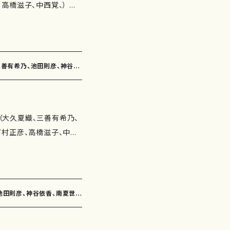
高橋滋子、中西覚、） 作
作詩：かただときこ 作
鈴木漠、吉田定一、柴田
らのフィルム（作詩：由良
歌曲 収録
覚） 作曲年 : 演奏
（作詩：福田知子 作曲：
道）（4'30"） 旅の譜〜
 夕焼け（作詩：永井ます
降り注ぎ（6'00"） うつ
、三善有希乃、池田則彦、神谷依
作曲：神谷依香） なにも
ころ草（3'50"） 塔の上
作曲：南夏世） 花のソネ
"） そらのフィルム（4'20"）
）/楽譜）
子 作曲：南川弥生） 蝋梅
D：なし 出版社：マザーアー
会（大久夏織、三善有希乃、
由良佐知子 作曲：白井淳
下村正彦、高橋滋子、中西
：紫野京子 作曲：古瀬徳
よう、 三浦照子、柴田実、
：井上泰山木 作曲：下村
歌曲 収録
なたに…（作詩：井上修子
さな羊）（作詩：井上修子
ぼん玉（作詩：由良佐知
） 石の魚（作詩：瑞木よ
、池田則彦、神谷依香、南夏世、
曲：池田則彦） 蝶は貴女
 なにもしないで（2'30"）
紫野京子 作曲：神谷依
'00"） 花梨の木（3'25"）