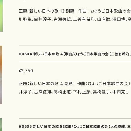
正題：新しい日本の歌 13 副題： 作曲： ひょうご日本歌曲の
川弥生、白井淳子、古瀬徳雄、三善有希乃、山岸徹、澤田博、高
ひょうご日本歌曲の会（井上修子、瑞木よう、香山雅代、吉田
柴田実、髙橋冨美子） 著者： 編成：歌曲 収録曲：もう歌わない子守唄（作詩：井上修
子 作曲：大久夏織） ベネチア（作詩：瑞木よう 作曲：三善有
山雅代 作曲：三善有希乃） 雨の庭（作詩：瑞木よう 作曲：
H0504 新しい日本の歌 4（歌曲/ひょうご日本歌曲の会（三善有希
詩：井上修子 作曲：神谷依香） 龍神伝説＝神庭の滝＝（吉
かなしみ祭り（作詩：玉川侑香 作曲：白井淳子） 西宮かる
¥2,750
雄、高橋正道、下村正彦、高橋滋子、中西覚、） /楽譜）
上修子 作曲：南川弥生） 川は流れている（作詩：紫野京子 
正題：新しい日本の歌 4 副題： 作曲：ひょうご日本歌曲の会
る さくら（作詩：瑞木よう 作曲：三善有希乃） ふるふる 
井淳子、古瀬徳雄、高橋正道、下村正彦、高橋滋子、中西覚、） 作詩：ひょうご日本歌
曲：山岸徹） 永劫（作詩：紫野京子 作曲：古瀬徳雄） 花暦
の会（紫野京子、瑞木よう、佐藤勝太、玉川侑香、井上修子、
瀬徳雄） 秋入日（作詩：紫野京子 作曲：古瀬徳雄） 唐糸草
賀恵、永井ますみ、岸本康弘、柴田実、香山雅代） 著者： 編成：歌曲 収録曲：歌っていけ
澤田博） 投擲（作詩：柴田実 作曲：澤田博） 夏の朝（作詩：
ば（作詩：佐藤勝太 作曲：作曲：三善有希乃） 舟歌（作詩：
千の睡蓮（作詩：柴田実 作曲：澤田博） 若葉の頃に（作詩：
乃） あたたかい冬（作詩：井上修子 作曲：南夏世） 生返事
子） わたしの胸の夕ぞらに（作詩：吉田定一 作曲：中西覚）
H0505 新しい日本の歌 5（歌曲/ひょうご日本歌曲の会（大久夏織、