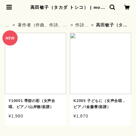
高田敏子（タカダ トシコ） | moth
erearth
H
著作者（作曲、作詩、編
作詩
高田敏子（タカ
O
曲、著者）から探す
者・著
ダ トシコ）
M
者
E
Y10001 季節の彩（女声合
K2005 子どもに（女声合唱，
唱、ピアノ/山岸徹/楽譜）
ピアノ/金藤豊/楽譜）
¥1,980
¥1,870