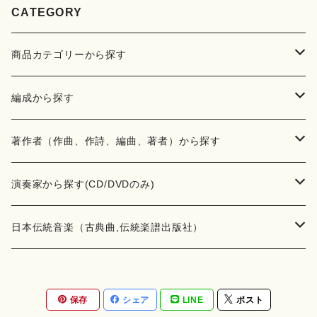
CATEGORY
商品カテゴリーから探す
楽譜
編成から探す
書籍
邦楽器
著作者（作曲、作詩、編曲、著者）から探す
書籍
箏・琴（ソロ）
CD・DVD
合唱
あ行
演奏家から探す(CD/DVDのみ)
テキストブック
箏・琴（合奏）
混声合唱
青木省三(アオキ ショウゾウ)
チケット
歌・声
か行
邦楽（箏、三味線、尺八等）演奏家
日本伝統音楽（古典曲,伝統楽譜出版社）
事典
三味線（ソロ）
女声合唱
青島広志（アオシマ ヒロシ）
ソプラノ
梯郁夫(カケハシ イクオ)
アルメリア（箏）
雑誌
洋楽器（鍵盤楽器）
さ行
声楽家・合唱団・朗読等
地歌箏曲（箏古典楽譜）
保存
シェア
LINE
ポスト
詩集
三味線（合奏）
男声合唱
秋山健治(アキヤマ ケンジ）
アルト
蔭山滸山(カゲヤマ キョザン)
石川高（笙）
邦楽ジャーナル
ピアノ（ソロ）
斉藤松声(サイトウ ショウセイ)
應和惠子（声楽・ソプラノ）
宮城道雄（宮城宗家監修）
レコード
洋楽器（弦楽器）
た行
洋楽-鍵盤楽器（ピアノ、オルガン等）演奏家
地歌箏曲（三絃古典楽譜）