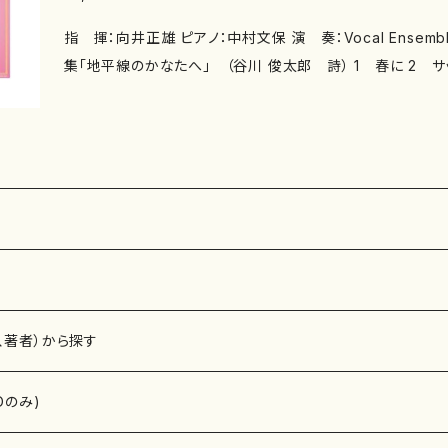
指 揮：向井正雄 ピアノ：中村文保 演 奏：Vocal Ensemble ≪ＥＳＴ≫ 混声合唱曲
集「地平線のかなたへ」 （谷川 俊太郎 詩） 1 春に 2 
億光年の孤独 4 卒業式 5 ネロ 混声合唱のための「アカペラ・コーラス・セ レクショ
ン」より 6 おんがく （まど・みちお 詩） 7 サッカーによせて （谷川俊
太郎 詩） 8 さびしいカシの木 （やなせ たかし 詩） 
ど・みちお 詩） 10 ロマンチストの豚 （やなせ たかし 詩） 混声合唱曲集
風をつれて」 （工藤直子 詩） 11 いっしょに 12 秋のまん
たくて 15 はじまり
、著者）から探す
Dのみ)