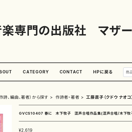
音楽専門の出版社 マザー
BOUT
CATEGORY
CONTACT
HPに戻る
作詩、編曲、著者）から探す
作詩者・著者
工藤直子（クドウ ナオコ
GVCS10407 春に 木下牧子 混声合唱作品集(混声合唱/木下牧子
¥2,619