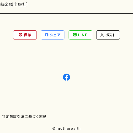
）演奏家
伝統楽譜出版社）
保存
シェア
LINE
ポスト
)
オルガン等）演奏家
譜）
唱・女声合唱）
ン（ピアノ）
、ギター等）演奏家
線楽譜）
シ）
ロ）
、クラリネット等）演奏家
譜出版社）
奏）
ョン、マリンバ等）演奏者
など）
ラ、吹奏楽)楽団
特定商取引法に基づく表記
)）
© motherearth
パーカッション）
ョウ）
特殊な楽器など）
ット、トロンボーン等）演奏家