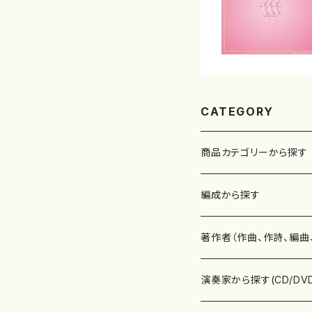
CATEGORY
商品カテゴリーから探す
楽譜
編成から探す
書籍
邦楽器
著作者（作曲、作詩、編曲
書籍
箏・琴（ソロ）
CD・DVD
合唱
あ行
演奏家から探す(CD/DV