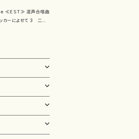
サッカーによせて 3 二十
9 うたをうたうとき （ま
「光と
なかで 13 雨 14 あい