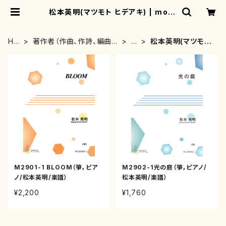
松本英明(マツモト ヒデアキ) | moth
erearth
HO
著作者（作曲、作詩、編曲、
ま
松本英明(マツモト
ME
著者）から探す
行
ヒデアキ)
M2901-1 BLOOM（箏，ピア
M2902-1光の庭（箏，ピアノ/
ノ/松本英明/楽譜）
松本英明/楽譜）
¥2,200
¥1,760