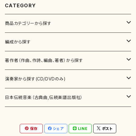
CATEGORY
商品カテゴリーから探す
楽譜
編成から探す
書籍
邦楽器
著作者（作曲、作詩、編曲、著者）から探す
書籍
箏・琴（ソロ）
CD・DVD
合唱
あ行
演奏家から探す(CD/DVDのみ)
テキストブック
箏・琴（合奏）
混声合唱
青木省三(アオキ ショウゾウ)
チケット
歌・声
か行
邦楽（箏、三味線、尺八等）演奏家
日本伝統音楽（古典曲,伝統楽譜出版社）
事典
三味線（ソロ）
女声合唱
青島広志（アオシマ ヒロシ）
ソプラノ
梯郁夫(カケハシ イクオ)
アルメリア（箏）
雑誌
洋楽器（鍵盤楽器）
さ行
声楽家・合唱団・朗読等
地歌箏曲（箏古典楽譜）
保存
シェア
LINE
ポスト
詩集
三味線（合奏）
男声合唱
秋山健治(アキヤマ ケンジ）
アルト
蔭山滸山(カゲヤマ キョザン)
石川高（笙）
邦楽ジャーナル
ピアノ（ソロ）
斉藤松声(サイトウ ショウセイ)
應和惠子（声楽・ソプラノ）
宮城道雄（宮城宗家監修）
レコード
洋楽器（弦楽器）
た行
洋楽-鍵盤楽器（ピアノ、オルガン等）演奏家
地歌箏曲（三絃古典楽譜）