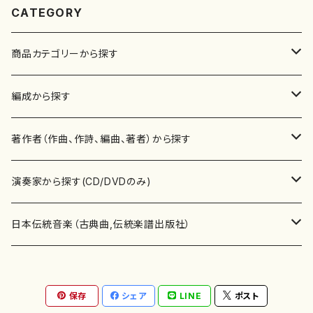
CATEGORY
商品カテゴリーから探す
楽譜
編成から探す
書籍
邦楽器
著作者（作曲、作詩、編曲、著者）から探す
書籍
箏・琴（ソロ）
CD・DVD
合唱
あ行
演奏家から探す(CD/DVDのみ)
テキストブック
箏・琴（合奏）
混声合唱
青木省三(アオキ ショウゾウ)
チケット
歌・声
か行
邦楽（箏、三味線、尺八等）演奏家
日本伝統音楽（古典曲,伝統楽譜出版社）
事典
三味線（ソロ）
女声合唱
青島広志（アオシマ ヒロシ）
ソプラノ
梯郁夫(カケハシ イクオ)
アルメリア（箏）
雑誌
洋楽器（鍵盤楽器）
さ行
声楽家・合唱団・朗読等
地歌箏曲（箏古典楽譜）
保存
シェア
LINE
ポスト
詩集
三味線（合奏）
男声合唱
秋山健治(アキヤマ ケンジ）
アルト
蔭山滸山(カゲヤマ キョザン)
石川高（笙）
邦楽ジャーナル
ピアノ（ソロ）
斉藤松声(サイトウ ショウセイ)
應和惠子（声楽・ソプラノ）
宮城道雄（宮城宗家監修）
レコード
洋楽器（弦楽器）
た行
洋楽-鍵盤楽器（ピアノ、オルガン等）演奏家
地歌箏曲（三絃古典楽譜）