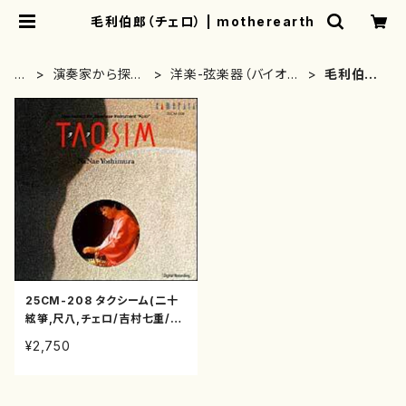
毛利伯郎（チェロ） | motherearth
H
演奏家から探す
洋楽-弦楽器（バイオリ
毛利伯郎
O
(CD/DVDのみ)
ン、ギター等）演奏家
（チェロ）
M
E
25CM-208 タクシーム(二十
絃箏,尺八,チェロ/吉村七重/C
D)
¥2,750