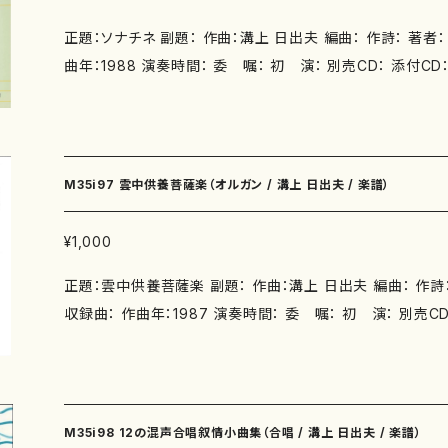
正題：ソナチネ 副題： 作曲：溝上 日出夫 編曲： 作詩： 著者： 編成：ピアノ 収録曲： 
曲年：1988 演奏時間： 委 嘱： 初 演： 別売CD： 添付CD
SMN ： ISBN ： サイズ： 初版発行：1988.7.1 楽譜の種類：
M35i97 雲中供養菩薩楽（オルガン / 溝上 日出夫 / 楽譜）
¥1,000
正題：雲中供養菩薩楽 副題： 作曲：溝上 日出夫 編曲： 作詩： 著者： 編
収録曲： 作曲年：1987 演奏時間： 委 嘱： 初 演： 別売C
創芸書房 ISMN ： ISBN ： サイズ： 初版発行：1987 楽譜
M35i98 12の混声合唱叙情小曲集（合唱 / 溝上 日出夫 / 楽譜）