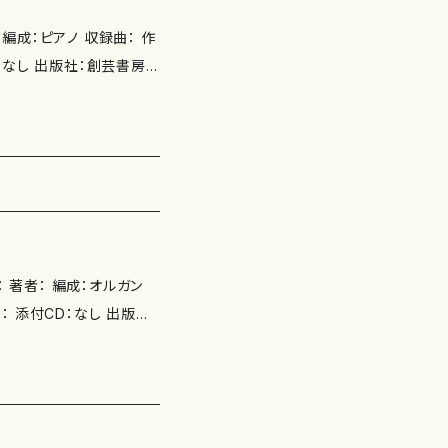
作
：なし 出版社：創芸書房 I
五線譜
成：オルガン
D： 添付CD：なし 出版社：
の種類：五線譜