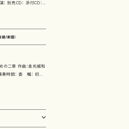
： 別売CD： 添付CD：
50x250mm 初版発行：1
和雄/楽譜）
のための二章 作曲：金光威和
 ISBN ： サイズ：H35