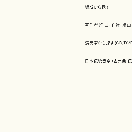
楽譜
編成から探す
書籍
邦楽器
著作者（作曲、作詩、編曲
書籍
箏・琴（ソロ）
CD・DVD
合唱
あ行
演奏家から探す(CD/DV
テキストブック
箏・琴（合奏）
混声合唱
青木省三(アオキ ショウゾウ)
チケット
歌・声
か行
邦楽（箏、三味線、尺八等
日本伝統音楽（古典曲,
事典
三味線（ソロ）
女声合唱
青島広志（アオシマ ヒロシ）
ソプラノ
梯郁夫(カケハシ イクオ)
アルメリア（箏）
雑誌
洋楽器（鍵盤楽器）
さ行
声楽家・合唱団・朗読等
地歌箏曲（箏古典楽譜）
詩集
三味線（合奏）
男声合唱
秋山健治(アキヤマ ケンジ）
アルト
蔭山滸山(カゲヤマ キョザン)
石川高（笙）
邦楽ジャーナル
ピアノ（ソロ）
斉藤松声(サイトウ ショウセイ
應和惠子（声楽・ソプラノ）
宮城道雄（宮城宗家監修）
レコード
洋楽器（弦楽器）
た行
洋楽-鍵盤楽器（ピアノ、
地歌箏曲（三絃古典楽
尺八（ソロ）
児童合唱
秋山邦晴(アキヤマ クニハル)
テノール
景山伸夫(カゲヤマ ノブオ)
伊藤まなみ（箏）
ピアノ（連弾）
斎藤武（サイトウ タケシ）
栗友会女声アンサンブル（合
バイオリン（ソロ）
平良伊津美(タイラ イツミ)
マリーン・ファン・ニューケルケ
宮城道雄（宮城宗家監修）
雑貨・アクセサリー
洋楽器（木管楽器）
な行
洋楽-弦楽器（バイオリン
長唄青柳楽譜（唄、三味
尺八（合奏）
朗読・語り
芥川也寸志（アクタガワ ヤス
バリトン
葛西聖憲(カサイ マサノリ)
浦上恵子（箏）
ピアノ（合奏）
斎藤友子(サイトウ トモコ)
川口聖加（声楽・ソプラノ）
バイオリン（合奏）
田頭優子(タガシラ ユウコ)
赤城眞理（ピアノ）
フルート（ピッコロを含む）（ソ
内藤 明美(ナイトウ アケミ)
戸澤哲夫（バイオリン）
杵屋彌之介(青柳茂三）