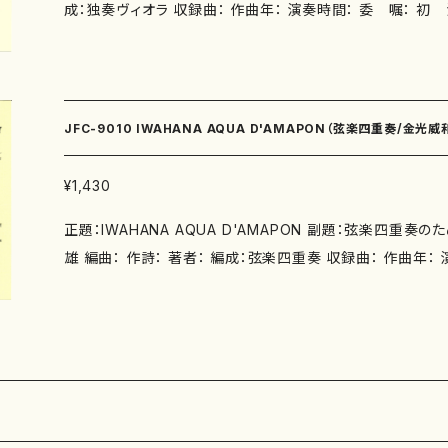
成：独奏ヴィオラ 収録曲： 作曲年： 演奏時間： 委 嘱： 初 演
なし 出版社：日本作曲家協議会 ISMN ： ISBN ： サイズ：H3
996.2.8 楽譜の種類：五線譜
JFC-9010 IWAHANA AQUA D'AMAPON（弦楽四重奏/金光威
¥1,430
正題：IWAHANA AQUA D'AMAPON 副題：弦楽四重奏
雄 編曲： 作詩： 著者： 編成：弦楽四重奏 収録曲： 作曲年： 演奏時間： 委 嘱： 初
演： 別売CD： 添付CD：なし 出版社：日本作曲家協議会 ISMN ：
0x250mm 初版発行：1991.2.10 楽譜の種類：五線譜