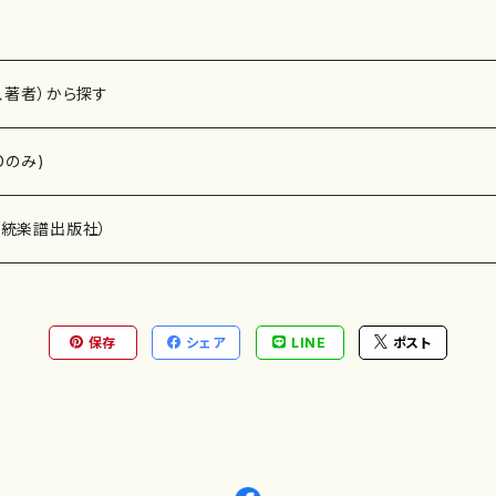
、著者）から探す
Dのみ)
）演奏家
伝統楽譜出版社）
保存
シェア
LINE
ポスト
)
オルガン等）演奏家
譜）
唱・女声合唱）
ン（ピアノ）
、ギター等）演奏家
線楽譜）
シ）
ロ）