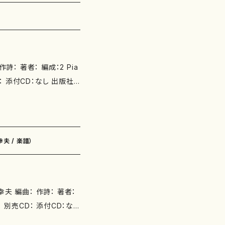
初版発行：2008.2.7 楽
幸夫 / 楽譜）
： 別売CD： 添付CD：なし
：2019.3.8 楽譜の種