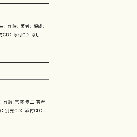
詩： 著者： 編成：
CD： 添付CD：なし 出
7.25 楽譜の種類：五線譜
 作詩：宮澤 章二 著者：
： 別売CD： 添付CD：な
81.4.1 楽譜の種類：五線譜