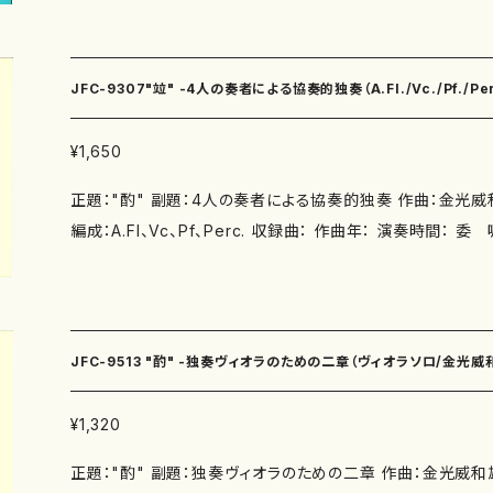
類：五線譜
JFC-9307"竝" -4人の奏者による協奏的独奏（A.Fl./Vc./P
¥1,650
正題："酌" 副題：4人の奏者による協奏的独奏 作曲：金光威和
編成：A.Fl、Vc、Pf、Perc. 収録曲： 作曲年： 演奏時間： 委
付CD：なし 出版社：日本作曲家協議会 ISMN ： ISBN ： サイ
発行：1994.2.10 楽譜の種類：五線譜
JFC-9513 "酌" -独奏ヴィオラのための二章（ヴィオラソロ/金光威
¥1,320
正題："酌" 副題：独奏ヴィオラのための二章 作曲：金光威和雄 