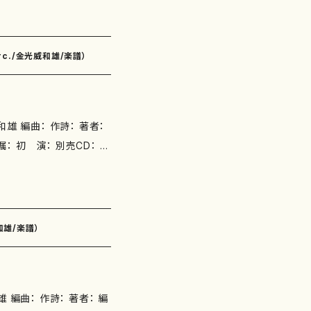
f./Perc./金光威和雄/楽譜）
雄 編曲： 作詩： 著者：
 嘱： 初 演： 別売CD： 添
ズ：H350x250mm 初版
和雄/楽譜）
編曲： 作詩： 著者： 編