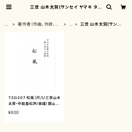
三世 山木太賀(サンセイ ヤマキ タイ
ガ) | motherearth
H
著作者（作曲、作詩、編
や
三世 山木太賀(サンセ
O
曲、著者）から探す
行
イ ヤマキ タイガ)
M
E
T32i207 松風（尺八/三世山木
太賀・中能島松声/楽譜）都山流
公刊楽譜曲番:1059
¥600