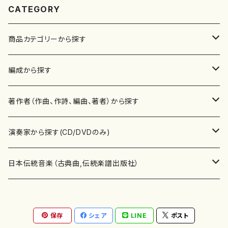
CATEGORY
商品カテゴリーから探す
楽譜
編成から探す
書籍
邦楽器
著作者（作曲、作詩、編曲、著者）から探す
書籍
箏・琴（ソロ）
CD・DVD
合唱
あ行
演奏家から探す(CD/DVDのみ)
テキストブック
箏・琴（合奏）
混声合唱
青木省三(アオキ ショウゾウ)
チケット
歌・声
か行
邦楽（箏、三味線、尺八等）演奏家
日本伝統音楽（古典曲,伝統楽譜出版社）
事典
三味線（ソロ）
女声合唱
青島広志（アオシマ ヒロシ）
ソプラノ
梯郁夫(カケハシ イクオ)
アルメリア（箏）
雑誌
洋楽器（鍵盤楽器）
さ行
声楽家・合唱団・朗読等
地歌箏曲（箏古典楽譜）
保存
シェア
LINE
ポスト
詩集
三味線（合奏）
男声合唱
秋山健治(アキヤマ ケンジ）
アルト
蔭山滸山(カゲヤマ キョザン)
石川高（笙）
邦楽ジャーナル
ピアノ（ソロ）
斉藤松声(サイトウ ショウセイ)
應和惠子（声楽・ソプラノ）
宮城道雄（宮城宗家監修）
レコード
洋楽器（弦楽器）
た行
洋楽-鍵盤楽器（ピアノ、オルガン等）演奏家
地歌箏曲（三絃古典楽譜）