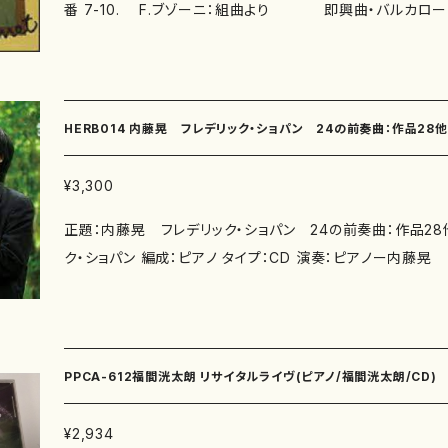
番 7-10. F.ブゾーニ：組曲より 即興曲・バルカローレ・エレジー・田舎の踊り
11-14. 白川毅夫：ディメンジョン[次元] 第1過程 Andant ino ・ 第2過程 Vivace
第3過程 Adagietto ・ 第3過程 Allegro vivace 15-18. F.W.フェルリング/C.ロ
ーズ/白川毅夫：32のエチュードより 第1番 Andante cantabile ・ 第2
番 Allegro 第3番 Andante sostenuto ・ 第9番 Moderato assai 19
HERB014 内藤晃 フレデリック・ショパン 24の前奏曲：作品28他
-21. A.ハチャトゥリアン：トリオ Ⅰ Andante con dolore molto espreei
one Ⅱ Allegro ・ Ⅲ Moderato 22. G.ヴェルディ/D.ロブレリオ：「椿
¥3,300
姫」幻想曲 23. F.W.フェルリング/C.ローズ/白川毅夫：32のエチュードより 第10
正題：内藤晃 フレデリック・ショパン 24の前奏曲：作品28他
番 Allegro moderato 24. J.S.バッハ/白川毅夫：無伴奏チェロ組曲 第1番より 2
ク・ショパン 編成：ピアノ タイプ：CD 演奏：ピアノー内藤晃
5. G.プッチーニ/白川毅夫：「ジャンニ・スキッチ」より 共演：鈴木生子（Cl.）、坂本和彦
品28 ワルツ 第5番 変イ長調 作品42 夜想曲 第8番 変ニ長調
（Cl.）、飯島多恵（Vn.）、川辺千香子（Pf.） 2003年4月
番 変ト長調 作品51 幻想曲 へ短調 作品 48" コード：4582290810140 録音：2010
ル
PPCA-612福間洸太朗 リサイタルライヴ(ピアノ/福間洸太朗/CD)
¥2,934