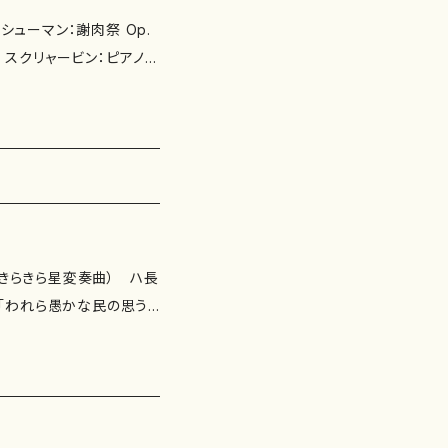
4 シューマン：謝肉祭 Op.
-2 スクリャービン：ピアノ・
リスト編）：春の夜 【演奏】
 レーベル:アク
（きらきら星変奏曲） ハ長
6.デュポール