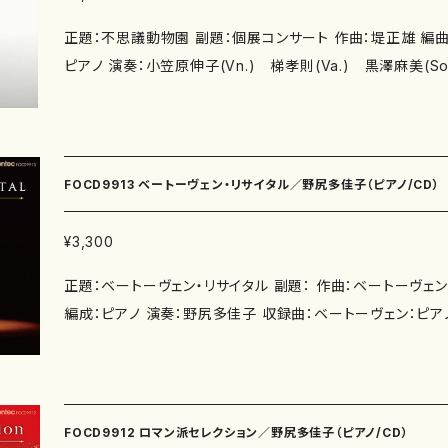
正題：不思議動物園 副題：個展コンサート 作曲：堤正雄 編曲： 作詩
ピアノ 演奏：小笠原伸子(Vn.) 梯孝則(Va.) 黒澤麻美(Sop
曲：ヴァイオリンとピアノのための五つの風景 / 水野るり子の詩
ラ、ピアノのために / ヴァイオリンとピアノのための組曲「五つ
詩による2つの歌 / ピアノ三重奏のための「音の動物園」 作曲年: 演奏時間： JAN/
N コード: 録音：2007年 制作： 発行元：La Musica企画 
FOCD9913 ベートーヴェン・リサイタル／野尻多佳子（ピアノ/CD）
¥3,300
正題：ベートーヴェン・リサイタル 副題： 作曲：ベートーヴェン 
編成：ピアノ 演奏：野尻多佳子 収録曲：ベートーヴェン：ピアノ
調「月光」Op.27-2 / ピアノ・ソナタ 第21番 ハ長調「ヴァルトシ
ノ・ソナタ 第23番 ヘ短調「熱情」Op.57 作曲年: 演奏時間： JAN/ISBN コード: 録音：
2022～2023年 制作： 発行元：株式会社フォンテック 制作日
FOCD9912 ロマン派セレクション／野尻多佳子（ピアノ/CD）