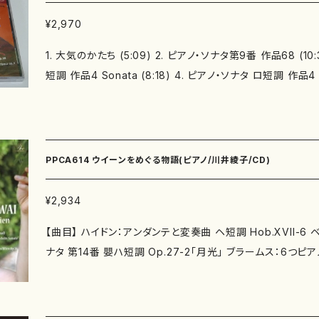
¥2,970
1. 大気のかたち (5:09) 2. ピアノ・ソナタ第9番 作品68 (10:
短調 作品4 Sonata (8:18) 4. ピアノ・ソナタ ロ短調 作品4 Ad
ノ・ソナタ ロ短調 作品4 Finale (6:10) 6. 組曲「展覧会の絵」
組曲「展覧会の絵」 1.小人 (2:35) 8. 組曲「展覧会の絵」 プロム
「展覧会の絵」 2.古城 (4:17) 10. 組曲「展覧会の絵」 プロムナー
覧会の絵」 3.テュイルリー、遊んだあとの子供のけんか (1:02)
PPCA614 ウイーンをめぐる物語(ピアノ/川井綾子/CD)
4.ブイドロ（牛車） (2:51) 13. 組曲「展覧会の絵」 プロムナード 
会の絵」 5.卵の殻をつけたひなどりのバレエ (1:19) 15. 組
¥2,934
ル・ゴルデンベルクとシュムイル (2:12) 16. 組曲「展覧会の絵」 
【曲目】 ハイドン：アンダンテと変奏曲 ヘ短調 Hob.XVII-6
7. 組曲「展覧会の絵」 7.リモージュの市場 (1:32) 18. 組曲
ナタ 第14番 嬰ハ短調 Op.27-2「月光」 ブラームス：6つピアノ
ブ-ローマ時代の墓 (2:07) 19. 組曲「展覧会の絵」 8.カタコ
ン：ウィーンの謝肉祭の道化 Op.26 【演奏】 川井綾子（ピアノ） 【録音】 2010年1月19-
5) 20. 組曲「展覧会の絵」 9.鶏の足の上に建っている小屋 (3:
21日 三重県総合文化会館大ホール レーベル:アクースティ
絵」 10.キエフの大きな門 (5:08) LIVE NOTES