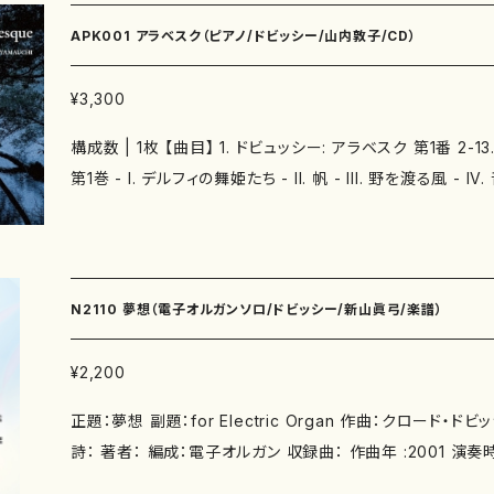
グロ・コン・フォーコ） 第8番 ト短調（モデラート） ■練習曲集「音の絵」 Op. 39 （抜
APK001 アラベスク（ピアノ/ドビッシー/山内敦子/CD）
粋） 第5番 変ホ短調（アパ
第8番 ニ短調（アレグロ・
¥3,300
第9番 ニ長調（アレグロ・
構成数 | 1枚 【曲目】 1. ドビュッシー: アラベスク 第1番 2-
■交響的舞曲 Op. 45 （
第1巻 - I. デルフィの舞姫たち - II. 帆 - III. 野を渡る風 
I. Non allegro
に舞う - V. アナカプリの丘 - VI. 雪の上の足跡 - VII. 西風の
II. Andante c
の髪の乙女 - IX. とだえたセレナード - X. 沈める寺 - XI. パ
o III. Lento assai 
レル 14. ドビュッシー: ベルガマスク組曲 - III. 月の光 15. グラ
o vivace 作曲
6. ブルグミュラー: 18の練習曲 Op. 109 - No. 14 ゴンドラの船頭歌 【
奏時間： JAN/ISBN コード: 録音：２００７年１１月２６日
N2110 夢想（電子オルガンソロ/ドビッシー/新山眞弓/楽譜）
子(ピアノ) 【録音】 2021年3月5日,3月11日 碧南市芸術
芸術教育企画 発行元：有限会社パウ 制作日：2008/11/25 枚
愛知 レコーディング・ミキシング・マスタリング:長江和哉 アシ
¥2,200
井楓栞 調律:木村和人 使用ピアノ:ベーゼンドルファー・モデル
正題：夢想 副題：for Electric Organ 作曲：クロード・ドビッシー 編曲：新山
詩： 著者： 編成：電子オルガン 収録曲： 作曲年 :2001 演奏時間： 委 嘱： 初 演：
別売CD： 添付CD：なし 出版社：マザーアース ISMN ：979-0-65003-625-2 ISBN