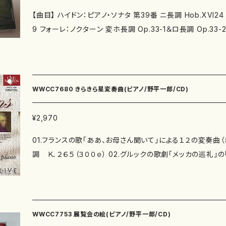
【曲目】 ハイドン：ピアノ・ソナタ 第39番 ニ長調 Hob.XVI2
9 フォーレ：ノクターン 変ホ長調 Op.33-1＆ロ長調 Op.33
ソナタ 第3番 嬰ヘ短調 Op.23 ＜アンコール＞ シューマン（
福間洸太朗（ピアノ） 【録音】 2008年4月26日 トッパンホール（ライヴ）
ースティカ
WWCC7680 きらきら星変奏曲(ピアノ/野平一郎/CD)
¥2,970
01.フランスの歌「ああ、お母さん聞いて」による１２の変奏曲
調 Ｋ．２６５（３００ｅ） 02.グルックの歌劇「メッカの巡礼」の「われら愚かな民の思う
は」による１０の変奏曲 ト長調 Ｋ．４５５ 03.グラーフのオランダ語歌曲「われら勝て
り」による８つの変奏曲 ト長調 Ｋ．２４ 04.ヴィレム＝ヴァン＝ナッサウのオランダの
歌による７つの変奏曲 ニ長調 Ｋ．２５ 05.サリエリの歌劇「ヴェネツィアの定期市」の
アリア「わがいとしのアドーネ」による６つの変奏曲 ト長調 Ｋ．１８０ 0
WWCC7753 展覧会の絵(ピアノ/野平一郎/CD)
のメヌエットによる９つの変奏曲 ニ長調 Ｋ．５７３