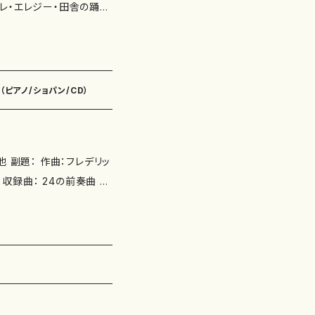
（ピアノ/ショパン/CD）
 副題： 作曲：フレデリッ
 収録曲： 24の前奏曲 作
 作品27-2 即興曲 第3
30日 東京文化会館 小ホー
年6月23−25 群馬県みどり市グンエイホールPAL 制作：HERB Classics １枚