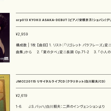
： サイズ：A4 初版発行：2023.2.1 楽譜の種類：スコアのみ
orp013 KYOKO ASAKA・DEBUT（ピアノ/安積京子/ショパン
ス/リスト/CD）
¥2,959
構成数 | 1枚 【曲目】 1. リスト：「リゴレット パラフレーズ」変ニ長調 グリーグ：「抒情小
曲集」から 2. 「夏の夕べ」変ニ長調 Op.71-2 3. 「小人の
4. 「夜想曲」ハ長調 Op.54-4 5. 「トロルドハウゲンの婚
ショパン： 6. 幻想即興曲 嬰ハ短調 Op.66 7. 夜想曲 変ホ長調
ォ 第3番 嬰ハ短調 Op.39 9. リスト：「愛の夢」第3番 変イ長
曲 変ホ長調 Op.90-2 11. ブラームス：ラプソディー ロ短調 O
JMCC20115 リサイタルライブCD（クラリネット/白川毅夫/CD）
子（ピアノ） 【録音】 2010年3月22,24日 ミュンヘン
¥2,619
1-6. J.S.バッハ/白川毅夫：二声のインヴェンションより 第1、4、6、9、10、13