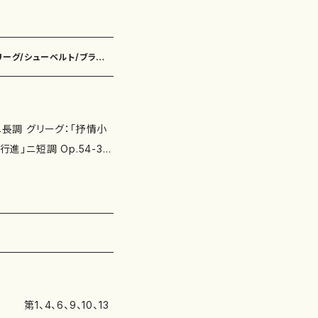
 作品の詳細↓
/グリーグ/シューベルト/ブラーム
行進」ニ短調 Op.54-3
礼の日」ニ長調 Op.65-6
 Op.9-2 8. スケルツ
調 10. シューベルト：即興
p.79-1 【演奏】 安積京