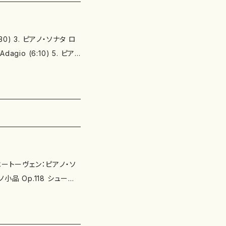
30) 3. ピアノ・ソナタ ロ
agio (6:10) 5. ピア
 プロムナード (1:24) 7.
ナード (0:46) 9. 組曲
ド (0:26) 11. 組曲「展
 12. 組曲「展覧会の絵」
(0:37) 14. 組曲「展覧
曲「展覧会の絵」 6.ザムエ
プロムナード (1:23) 1
 ベートーヴェン：ピアノ・ソ
「展覧会の絵」 8.カタコン
小品 Op.118 シューマ
ンブ-ローマ時代の墓 (1:4
26) 21. 組曲「展覧会の
カ