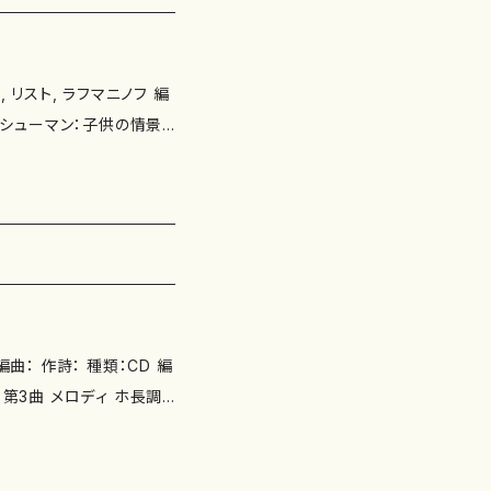
 リスト, ラフマニノフ 編
想曲 第1番 変ロ短調 Op.9
 Op.64-2 / 即興曲 第
リスト：3つの演奏会用練習曲
163 R10 より 第4曲「エ
調・第7番 ハ短調 /13の
： 作詩： 種類：CD 編
ック 制作日： 枚数：1枚
 第3曲 メロディ ホ長調