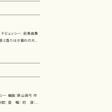
ッショナート）
モデラート）
モデラート）
13. ドビュッシー: 前奏曲集
2台ピアノ版）
- IV. 音と香りは夕暮れの大気
見たもの - VIII. 亜麻色
on mot
ックの踊り - XII. ミンスト
- Allegr
ズノフ: 牧歌 Op.103 1
年 : 演
演奏】 山内敦
神戸新聞松方ホール 制作：
文化ホール エメラルドホール
数：1枚 備考：
スタント・エンジニア:福
290 インペリアル
眞弓 作