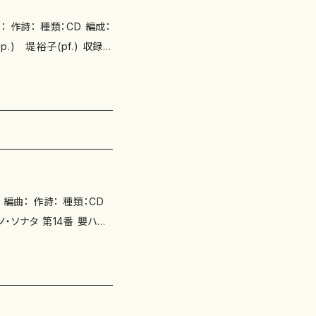
： 種類：CD 編成：
.) 堤裕子(pf.) 収録
による2つの歌 / ヴィオ
の風景」 / 高崎乃理子の
ISB
制作日 枚数：1枚 備考：
編曲： 作詩： 種類：CD
・ソナタ 第14番 嬰ハ短
ュタイン」Op.53 / ピア
 枚数：1枚 備考：