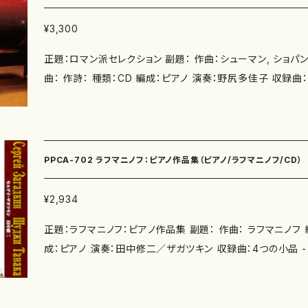
¥3,300
正題：ロマン派セレクション 副題： 作曲：シューマン, ショパン,
曲： 作詩： 種類：CD 編成：ピアノ 演奏：野尻多佳子 収録曲：シューマン：子供の情景
Op.15 / 幻想小曲集 Op.12 より 第2曲「飛翔」 ショパン：夜
-1 / 夜想曲 第20番 嬰ハ短調（遺作） / ワルツ 第7番 嬰ハ短調
1番 変イ長調 Op.29 / 「幻想即興曲」嬰ハ短調 Op.66 
S144 R5 より 第3番 変ニ長調「ため息」 / 巡礼の年 第3年 S
PPCA-702 ラフマニノフ：ピアノ作品集（ピアノ/ラフマニノフ/CD）
ステ荘の噴水」 / ラフマニノフ：幻想的小品集 Op.3 より 第2曲 前奏曲 嬰ハ短調
「鐘」/ 10の前奏曲 Op.23 より 第4番 ニ長調・第6番 変ホ長
¥2,934
前奏曲 Op.32 より 第5番 ト長調・第12番 嬰ト短調 作曲年: 演奏時間： JAN/ISBN コ
正題：ラフマニノフ：ピアノ作品集 副題： 作曲： ラフマニノフ 編曲
ード: 録音：2022～2024年 制作： 発行元：株式会社フォンテ
成：ピアノ 演奏：田中修二／ザガツキン 収録曲：4つの小品 -
備考：
幻想的小品集 Op. 3 - 第1曲 エレジー 変ホ短調 愛の悲しみ（S. ラフマニノフによるピ
アノ編） ■楽興の時 Op. 16 （抜粋） 第5番 変ニ長調（アダージョ・ソステヌート） 第6
番 ハ長調（マエストーソ） ■練習曲集「音の絵」 Op. 33 （抜粋） 第7番 変ホ長調（アレ