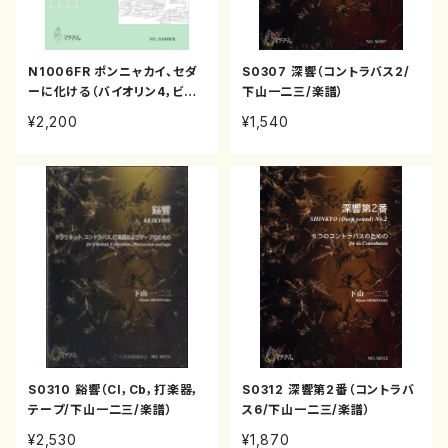
N1006FR ポンニャカイ、セダ
S0307 深響（コントラバス2/
ーに化ける（バイオリン4，ビオ
下山一二三/楽譜）
ラ2，チェロ2，コントラバス/中
¥2,200
¥1,540
村滋延/楽譜）
S0310 谿響（Cl，Cb，打楽器，
S0312 深響第2番（コントラバ
テープ/下山一二三/楽譜）
ス6/下山一二三/楽譜）
¥2,530
¥1,870