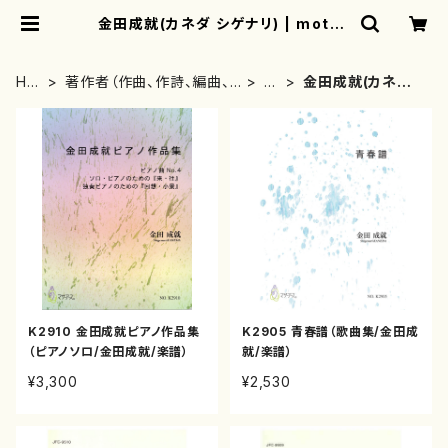
金田成就(カネダ シゲナリ) | mothe
rearth
HO
著作者（作曲、作詩、編曲、
か
金田成就(カネダ
ME
著者）から探す
行
シゲナリ)
K2910 金田成就ピアノ作品集
K2905 青春譜（歌曲集/金田成
（ピアノソロ/金田成就/楽譜）
就/楽譜）
¥3,300
¥2,530