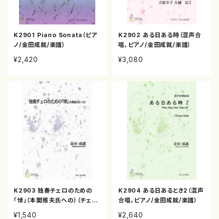
K2901 Piano Sonata（ピア
K2902 ある日ある時（混声合
ノ/金田成就/楽譜）
唱，ピアノ/金田成就/楽譜）
¥2,420
¥3,080
K2903 独奏チェロのための
K2904 ある日あるとき2（混声
「悼」（本間雅夫氏への）（チェロ
合唱，ピアノ/金田成就/楽譜）
ソロ/金田成就/楽譜）
¥1,540
¥2,640