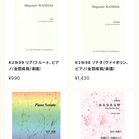
K29i99 リブ（フルート、ピア
K29i98 ソナタ（ヴァイオリン、
ノ/金田成就/楽譜）
ピアノ/金田成就/楽譜）
¥990
¥1,430