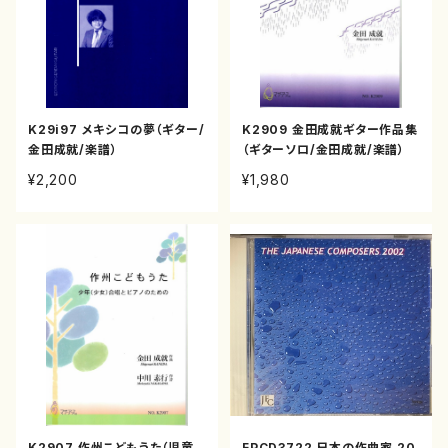
K29i97 メキシコの夢（ギター/
K2909 金田成就ギター作品集
金田成就/楽譜）
（ギターソロ/金田成就/楽譜）
¥2,200
¥1,980
K2907 作州こどもうた（児童
FPCD3722 日本の作曲家 20