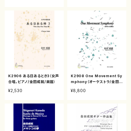
K2906 ある日あるとき3（女声
K2908 One Movement Sy
合唱，ピアノ/金田成就/楽譜）
mphony（オーケストラ/金田成
就/楽譜）
¥2,530
¥8,800