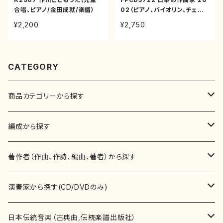
合唱、ピアノ/金田成就/楽譜）
02（ピアノ、バイオリン、チェロ、
ソプラノ、尺八、三味線、/近藤春
¥2,200
¥2,750
恵、小島有利子、後藤丹、角篤
紀、金田成就、宗像和/CD）
CATEGORY
商品カテゴリーから探す
楽譜
編成から探す
書籍
邦楽器
著作者（作曲、作詩、編曲、著者）から探す
書籍
箏・琴（ソロ）
CD・DVD
合唱
あ行
演奏家から探す(CD/DVDのみ)
テキストブック
箏・琴（合奏）
混声合唱
青木省三(アオキ ショウゾウ)
チケット
歌・声
か行
邦楽（箏、三味線、尺八等）演奏家
日本伝統音楽（古典曲,伝統楽譜出版社）