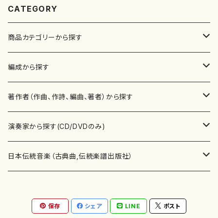
CATEGORY
商品カテゴリーから探す
楽譜
編成から探す
書籍
邦楽器
著作者（作曲、作詩、編曲、著者）から探す
書籍
箏・琴（ソロ）
CD・DVD
合唱
あ行
演奏家から探す(CD/DVDのみ)
テキストブック
箏・琴（合奏）
混声合唱
青木省三(アオキ ショウゾウ)
チケット
歌・声
か行
邦楽（箏、三味線、尺八等）演奏家
日本伝統音楽（古典曲,伝統楽譜出版社）
事典
三味線（ソロ）
女声合唱
青島広志（アオシマ ヒロシ）
ソプラノ
梯郁夫(カケハシ イクオ)
アルメリア（箏）
雑誌
洋楽器（鍵盤楽器）
さ行
声楽家・合唱団・朗読等
地歌箏曲（箏古典楽譜）
保存
シェア
LINE
ポスト
詩集
三味線（合奏）
男声合唱
秋山健治(アキヤマ ケンジ）
アルト
蔭山滸山(カゲヤマ キョザン)
石川高（笙）
邦楽ジャーナル
ピアノ（ソロ）
斉藤松声(サイトウ ショウセイ)
應和惠子（声楽・ソプラノ）
宮城道雄（宮城宗家監修）
レコード
洋楽器（弦楽器）
た行
洋楽-鍵盤楽器（ピアノ、オルガン等）演奏家
地歌箏曲（三絃古典楽譜）