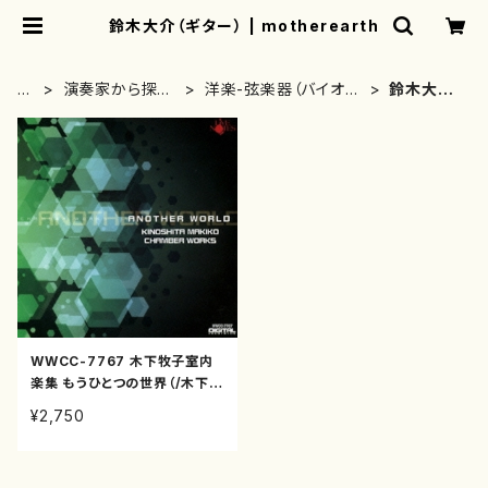
鈴木大介（ギター） | motherearth
H
演奏家から探す
洋楽-弦楽器（バイオリ
鈴木大介
O
(CD/DVDのみ)
ン、ギター等）演奏家
（ギター）
M
E
WWCC-7767 木下牧子室内
楽集 もうひとつの世界（/木下牧
子/CD）
¥2,750