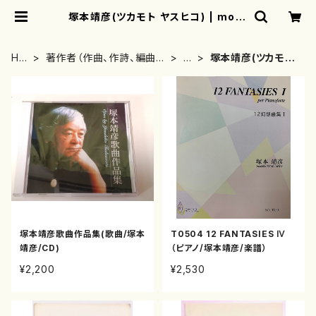
塚本靖彦(ツカモト ヤスヒコ) | moth
erearth
HO
著作者（作曲、作詩、編曲、
た
塚本靖彦(ツカモト
ME
著者）から探す
行
ヤスヒコ)
塚本靖彦歌曲作品集(歌曲/塚本
T0504 12 FANTASIES Ⅳ
靖彦/CD)
（ピアノ/塚本靖彦/楽譜）
¥2,200
¥2,530