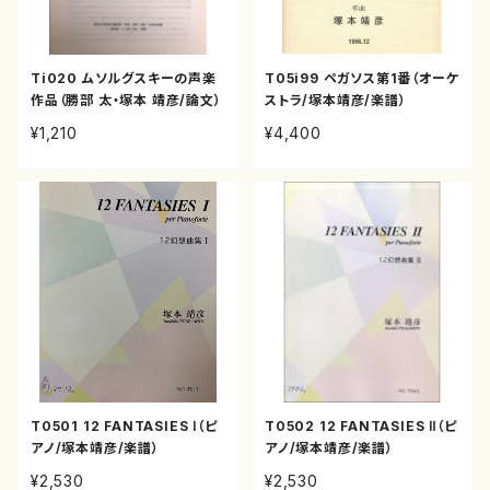
Ti020 ムソルグスキーの声楽
T05i99 ペガソス第1番（オーケ
作品（勝部 太・塚本 靖彦/論文）
ストラ/塚本靖彦/楽譜）
¥1,210
¥4,400
T0501 12 FANTASIES Ⅰ（ピ
T0502 12 FANTASIES Ⅱ（ピ
アノ/塚本靖彦/楽譜）
アノ/塚本靖彦/楽譜）
¥2,530
¥2,530