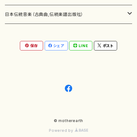
テキストブック
箏・琴（合奏）
混声合唱
青木省三(アオキ ショウゾウ)
チケット
歌・声
か行
邦楽（箏、三味線、尺八等）演奏家
日本伝統音楽（古典曲,伝統楽譜出版社）
事典
三味線（ソロ）
女声合唱
青島広志（アオシマ ヒロシ）
ソプラノ
梯郁夫(カケハシ イクオ)
アルメリア（箏）
雑誌
洋楽器（鍵盤楽器）
さ行
声楽家・合唱団・朗読等
地歌箏曲（箏古典楽譜）
保存
シェア
LINE
ポスト
詩集
三味線（合奏）
男声合唱
秋山健治(アキヤマ ケンジ）
アルト
蔭山滸山(カゲヤマ キョザン)
石川高（笙）
邦楽ジャーナル
ピアノ（ソロ）
斉藤松声(サイトウ ショウセイ)
應和惠子（声楽・ソプラノ）
宮城道雄（宮城宗家監修）
レコード
洋楽器（弦楽器）
た行
洋楽-鍵盤楽器（ピアノ、オルガン等）演奏家
地歌箏曲（三絃古典楽譜）
尺八（ソロ）
児童合唱
秋山邦晴(アキヤマ クニハル)
テノール
景山伸夫(カゲヤマ ノブオ)
伊藤まなみ（箏）
ピアノ（連弾）
斎藤武（サイトウ タケシ）
栗友会女声アンサンブル（合唱・女声合唱）
バイオリン（ソロ）
平良伊津美(タイラ イツミ)
マリーン・ファン・ニューケルケン（ピアノ）
宮城道雄（宮城宗家監修）
雑貨・アクセサリー
洋楽器（木管楽器）
な行
洋楽-弦楽器（バイオリン、ギター等）演奏家
長唄青柳楽譜（唄、三味線楽譜）
尺八（合奏）
朗読・語り
芥川也寸志（アクタガワ ヤスシ）
バリトン
葛西聖憲(カサイ マサノリ)
浦上恵子（箏）
ピアノ（合奏）
斎藤友子(サイトウ トモコ)
川口聖加（声楽・ソプラノ）
バイオリン（合奏）
田頭優子(タガシラ ユウコ)
赤城眞理（ピアノ）
フルート（ピッコロを含む）（ソロ）
内藤 明美(ナイトウ アケミ)
戸澤哲夫（バイオリン）
杵屋彌之介(青柳茂三）
用具
洋楽器（金管楽器）
は行
洋楽-木管楽器（フルート、クラリネット等）演奏家
尺八（古典楽譜、伝統楽譜出版社）
邦楽大合奏
歌曲
芦垣美穂(アシガキ ミホ)
バス
片桐朋子(カタギリ トモコ)
小笠原夏美（箏）
オルガン
佐伯圭子(サエキ ケイコ)
平野忠彦（声楽・バリトン）
ビオラ
高野喜長(タカノ キチョウ)
青柳晋（ピアノ）
フルート（ピッコロを含む）（合奏）
永井薫(ナガイ カオル）
工藤真菜（バイオリン）
トランペット
萩原正吟(ハギワラ セイギン)
河村利夫（サクソフォン）
都山楽会楽譜
洋楽器（打楽器）
ま行
洋楽-打楽器（パーカッション、マリンバ等）演奏者
篠笛
ドロシー・アシュビー
その他（声域を指定しない歌など）
かただときこ(カタダ トキコ）
大久保智子（箏）
アコーディオン
坂井情二(サカイ ジョウジ)
河内紀恵（声楽・ソプラノ）
© motherearth
チェロ
高野検校(タカノ ケンギョウ)
伊沢長俊（オルガン）
クラリネット
永井ますみ(ナガイ マスミ）
松本克己（バイオリン）
ホルン
朴守賢(パク スヒョン)
板倉稔（クラリネット）
石垣 征山
マリンバ
セルドン・マイヤーズ
上野信一（パーカッション）
洋楽器（大編成）
や行
洋楽-大編成(オーケストラ、吹奏楽)楽団
Powered by
笙・篳篥
阿部あゆ子(アベ アユコ）
歌曲
片山敏彦(カタヤマ トシヒコ)
帯名久仁子（箏）