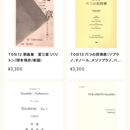
T05i12 歌曲集 愛三章（バリ
T05i13 六つの叙情歌（ソプラ
トン/塚本靖彦/楽譜）
ノ、テノール、メゾソプラノ、バリ
トン、/塚本靖彦/楽譜）
¥3,300
¥3,300