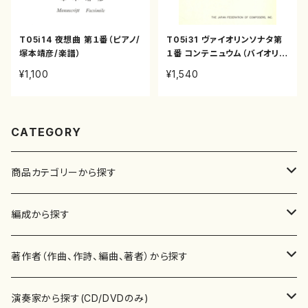
T05i14 夜想曲 第１番（ピアノ/
T05i31 ヴァイオリンソナタ第
塚本靖彦/楽譜）
１番 コンテニュウム（バイオリ
ン、ピアノ/塚本靖彦/楽譜）
¥1,100
¥1,540
CATEGORY
商品カテゴリーから探す
楽譜
編成から探す
書籍
邦楽器
著作者（作曲、作詩、編曲、著者）から探す
書籍
箏・琴（ソロ）
CD・DVD
合唱
あ行
演奏家から探す(CD/DVDのみ)