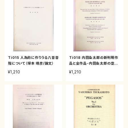
Ti015 人為的に作りうる八音音
Ti018 内田粂太郎の新判明作
階について（塚本 靖彦/論文）
品と全作品-内田粂太郎の空白
部分発掘と補遺-（塚本 靖彦/論
¥1,210
¥1,210
文）