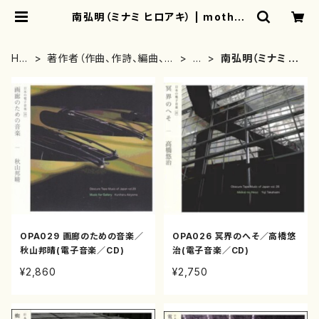
南弘明（ミナミ ヒロアキ） | mother
earth
HO
著作者（作曲、作詩、編曲、著
ま
南弘明（ミナミ ヒ
ME
者）から探す
行
ロアキ）
OPA029 画廊のための音楽／
OPA026 冥界のへそ／高橋悠
秋山邦晴(電子音楽／CD)
治(電子音楽／CD)
¥2,860
¥2,750