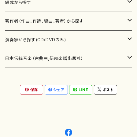
楽譜
編成から探す
書籍
邦楽器
著作者（作曲、作詩、編曲、著者）から探す
書籍
箏・琴（ソロ）
CD・DVD
合唱
あ行
演奏家から探す(CD/DVDのみ)
テキストブック
箏・琴（合奏）
混声合唱
青木省三(アオキ ショウゾウ)
チケット
歌・声
か行
邦楽（箏、三味線、尺八等）演奏家
日本伝統音楽（古典曲,伝統楽譜出版社）
事典
三味線（ソロ）
女声合唱
青島広志（アオシマ ヒロシ）
ソプラノ
梯郁夫(カケハシ イクオ)
アルメリア（箏）
雑誌
洋楽器（鍵盤楽器）
さ行
声楽家・合唱団・朗読等
地歌箏曲（箏古典楽譜）
保存
シェア
LINE
ポスト
詩集
三味線（合奏）
男声合唱
秋山健治(アキヤマ ケンジ）
アルト
蔭山滸山(カゲヤマ キョザン)
石川高（笙）
邦楽ジャーナル
ピアノ（ソロ）
斉藤松声(サイトウ ショウセイ)
應和惠子（声楽・ソプラノ）
宮城道雄（宮城宗家監修）
レコード
洋楽器（弦楽器）
た行
洋楽-鍵盤楽器（ピアノ、オルガン等）演奏家
地歌箏曲（三絃古典楽譜）
尺八（ソロ）
児童合唱
秋山邦晴(アキヤマ クニハル)
テノール
景山伸夫(カゲヤマ ノブオ)
伊藤まなみ（箏）
ピアノ（連弾）
斎藤武（サイトウ タケシ）
栗友会女声アンサンブル（合唱・女声合唱）
バイオリン（ソロ）
平良伊津美(タイラ イツミ)
マリーン・ファン・ニューケルケン（ピアノ）
宮城道雄（宮城宗家監修）
雑貨・アクセサリー
洋楽器（木管楽器）
な行
洋楽-弦楽器（バイオリン、ギター等）演奏家
長唄青柳楽譜（唄、三味線楽譜）
尺八（合奏）
朗読・語り
芥川也寸志（アクタガワ ヤスシ）
バリトン
葛西聖憲(カサイ マサノリ)
浦上恵子（箏）
ピアノ（合奏）
斎藤友子(サイトウ トモコ)
川口聖加（声楽・ソプラノ）
バイオリン（合奏）
田頭優子(タガシラ ユウコ)
赤城眞理（ピアノ）
フルート（ピッコロを含む）（ソロ）
内藤 明美(ナイトウ アケミ)
戸澤哲夫（バイオリン）
杵屋彌之介(青柳茂三）
用具
洋楽器（金管楽器）
は行
洋楽-木管楽器（フルート、クラリネット等）演奏家
尺八（古典楽譜、伝統楽譜出版社）