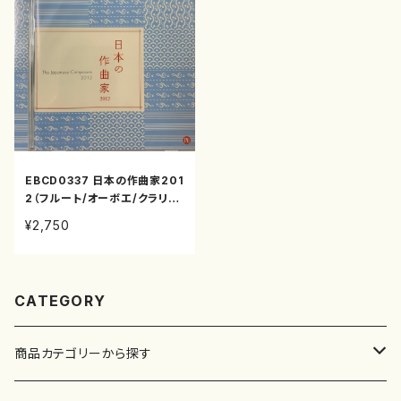
EBCD0337 日本の作曲家201
2（フルート/オーボエ/クラリネ
ット/ビオラ/コントラバス/ヴァ
¥2,750
イオリン/ピアノ/チェロ/遠藤雅
夫、小森俊明、内本喜夫、木下大
輔、田丸彩和子、清水慶彦/CD）
CATEGORY
商品カテゴリーから探す