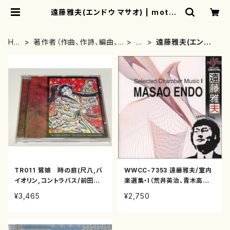
遠藤雅夫(エンドウ マサオ) | mothe
rearth
HO
著作者（作曲、作詩、編曲、
あ
遠藤雅夫(エンドウ
ME
著者）から探す
行
マサオ)
TR011 鷺娘 時の庭(尺八,バ
WWCC-7353 遠藤雅夫/室内
イオリン,コントラバス/前田智
楽選集・I（荒井英治、青木高志、
子,遠藤雅夫/CD)
小野富士、藤森亮一、篠崎史子、
¥3,465
¥2,750
遠藤雅夫/遠藤雅夫/CD）