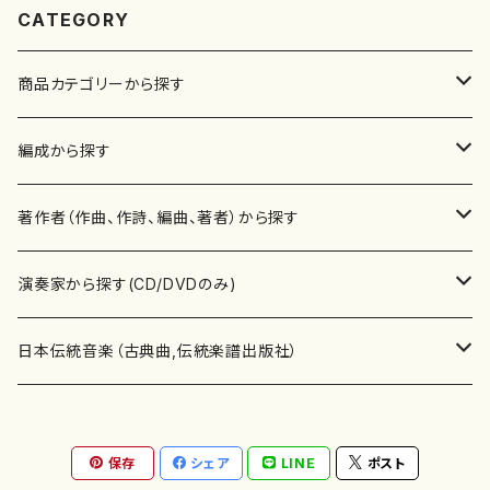
CATEGORY
商品カテゴリーから探す
楽譜
編成から探す
書籍
邦楽器
著作者（作曲、作詩、編曲、著者）から探す
書籍
箏・琴（ソロ）
CD・DVD
合唱
あ行
演奏家から探す(CD/DVDのみ)
テキストブック
箏・琴（合奏）
混声合唱
青木省三(アオキ ショウゾウ)
チケット
歌・声
か行
邦楽（箏、三味線、尺八等）演奏家
日本伝統音楽（古典曲,伝統楽譜出版社）
事典
三味線（ソロ）
女声合唱
青島広志（アオシマ ヒロシ）
ソプラノ
梯郁夫(カケハシ イクオ)
アルメリア（箏）
雑誌
洋楽器（鍵盤楽器）
さ行
声楽家・合唱団・朗読等
地歌箏曲（箏古典楽譜）
保存
シェア
LINE
ポスト
詩集
三味線（合奏）
男声合唱
秋山健治(アキヤマ ケンジ）
アルト
蔭山滸山(カゲヤマ キョザン)
石川高（笙）
邦楽ジャーナル
ピアノ（ソロ）
斉藤松声(サイトウ ショウセイ)
應和惠子（声楽・ソプラノ）
宮城道雄（宮城宗家監修）
レコード
洋楽器（弦楽器）
た行
洋楽-鍵盤楽器（ピアノ、オルガン等）演奏家
地歌箏曲（三絃古典楽譜）