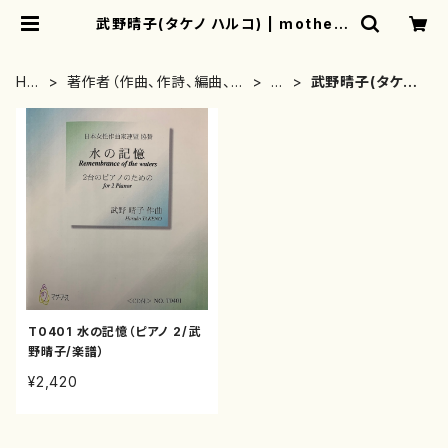
武野晴子(タケノ ハルコ) | mothere
arth
HO
著作者（作曲、作詩、編曲、著
た
武野晴子(タケノ
ME
者）から探す
行
ハルコ)
T0401 水の記憶（ピアノ 2/武
野晴子/楽譜）
¥2,420