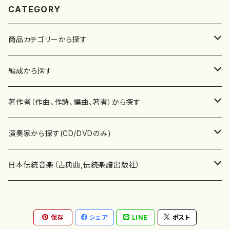
CATEGORY
商品カテゴリーから探す
楽譜
編成から探す
書籍
邦楽器
著作者（作曲、作詩、編曲、著者）から探す
書籍
箏・琴（ソロ）
CD・DVD
合唱
あ行
演奏家から探す(CD/DVDのみ)
テキストブック
箏・琴（合奏）
混声合唱
青木省三(アオキ ショウゾウ)
チケット
歌・声
か行
邦楽（箏、三味線、尺八等）演奏家
日本伝統音楽（古典曲,伝統楽譜出版社）
事典
三味線（ソロ）
女声合唱
青島広志（アオシマ ヒロシ）
ソプラノ
梯郁夫(カケハシ イクオ)
アルメリア（箏）
雑誌
洋楽器（鍵盤楽器）
さ行
声楽家・合唱団・朗読等
地歌箏曲（箏古典楽譜）
保存
シェア
LINE
ポスト
詩集
三味線（合奏）
男声合唱
秋山健治(アキヤマ ケンジ）
アルト
蔭山滸山(カゲヤマ キョザン)
石川高（笙）
邦楽ジャーナル
ピアノ（ソロ）
斉藤松声(サイトウ ショウセイ)
應和惠子（声楽・ソプラノ）
宮城道雄（宮城宗家監修）
レコード
洋楽器（弦楽器）
た行
洋楽-鍵盤楽器（ピアノ、オルガン等）演奏家
地歌箏曲（三絃古典楽譜）