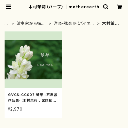
木村茉莉（ハープ） | motherearth
H
演奏家から探す
洋楽-弦楽器（バイオリ
木村茉莉
O
(CD/DVDのみ)
ン、ギター等）演奏家
（ハープ）
M
E
GVCS-CC007 琴華 -石黒晶
作品集-（木村茉莉 、 宮階郁子
、 黒川正三 、 馬原裕子/石黒晶/
¥2,970
CD）