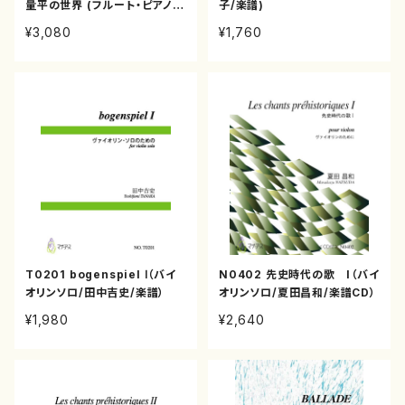
量平の世界 (フルート・ピアノ・
子/楽譜)
クラリネット他/廣瀬量平/CD)
¥3,080
¥1,760
T0201 bogenspiel Ⅰ（バイ
N0402 先史時代の歌 I（バイ
オリンソロ/田中吉史/楽譜）
オリンソロ/夏田昌和/楽譜CD）
¥1,980
¥2,640