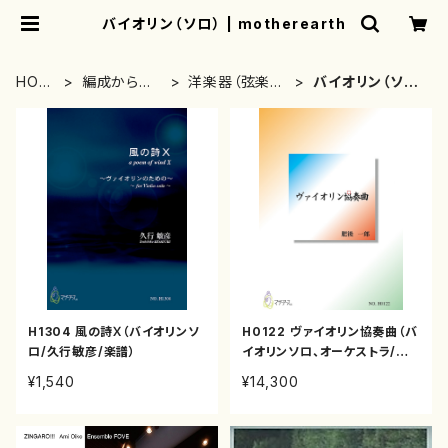
バイオリン（ソロ） | motherearth
HOM
編成から探
洋楽器（弦楽
バイオリン（ソ
E
す
器）
ロ）
H1304 風の詩Ⅹ（バイオリンソ
H0122 ヴァイオリン協奏曲（バ
ロ/久行敏彦/楽譜）
イオリンソロ、オーケストラ/肥
後一郎/楽譜）
¥1,540
¥14,300