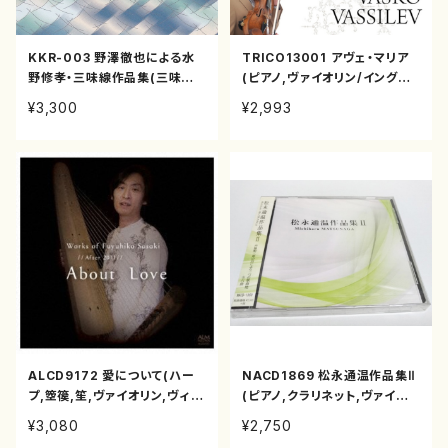
KKR-003 野澤徹也による水
TRICO13001 アヴェ・マリア
野修孝・三味線作品集(三味線/
(ピアノ,ヴァイオリン/イングリッ
野澤徹也/CD)
ト・フジコ・ヘミング/CD)
¥3,300
¥2,993
ALCD9172 愛について(ハー
NACD1869 松永通温作品集Ⅱ
プ,箜篌,笙,ヴァイオリン,ヴィオ
(ピアノ,クラリネット,ヴァイオリ
ラ/佐々木冬彦/CD)
ン,ソプラノ,チェロ,打楽器,三味
¥3,080
¥2,750
線,十七絃箏,二十絃箏/松永通