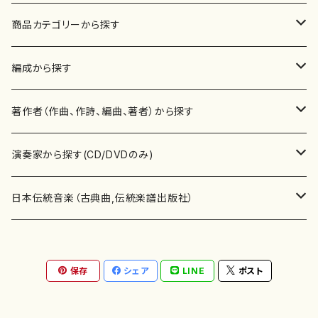
商品カテゴリーから探す
楽譜
編成から探す
書籍
邦楽器
著作者（作曲、作詩、編曲、著者）から探す
書籍
箏・琴（ソロ）
CD・DVD
合唱
あ行
演奏家から探す(CD/DVDのみ)
テキストブック
箏・琴（合奏）
混声合唱
青木省三(アオキ ショウゾウ)
チケット
歌・声
か行
邦楽（箏、三味線、尺八等）演奏家
日本伝統音楽（古典曲,伝統楽譜出版社）
事典
三味線（ソロ）
女声合唱
青島広志（アオシマ ヒロシ）
ソプラノ
梯郁夫(カケハシ イクオ)
アルメリア（箏）
雑誌
洋楽器（鍵盤楽器）
さ行
声楽家・合唱団・朗読等
地歌箏曲（箏古典楽譜）
保存
シェア
LINE
ポスト
詩集
三味線（合奏）
男声合唱
秋山健治(アキヤマ ケンジ）
アルト
蔭山滸山(カゲヤマ キョザン)
石川高（笙）
邦楽ジャーナル
ピアノ（ソロ）
斉藤松声(サイトウ ショウセイ)
應和惠子（声楽・ソプラノ）
宮城道雄（宮城宗家監修）
レコード
洋楽器（弦楽器）
た行
洋楽-鍵盤楽器（ピアノ、オルガン等）演奏家
地歌箏曲（三絃古典楽譜）
尺八（ソロ）
児童合唱
秋山邦晴(アキヤマ クニハル)