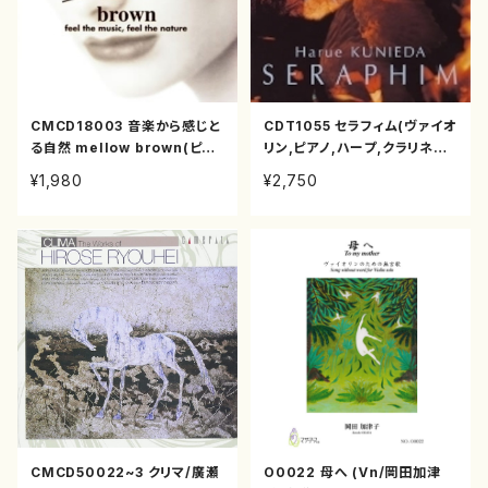
CMCD18003 音楽から感じと
CDT1055 セラフィム(ヴァイオ
る自然 mellow brown(ピア
リン,ピアノ,ハープ,クラリネッ
ノ 他/オムニバス/CD)
ト,ソプラノ/国枝春恵/CD)
¥1,980
¥2,750
CMCD50022~3 クリマ/廣瀬
O0022 母へ (Vn/岡田加津