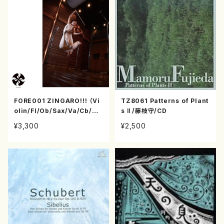
FORE001 ZINGARO!!! （Vi
TZ8061 Patterns of Plant
olin/Fl/Ob/Sax/Va/Cb/Co
s Ⅱ /藤枝守/CD
mp/尾池亜美/CD）
¥3,300
¥2,500