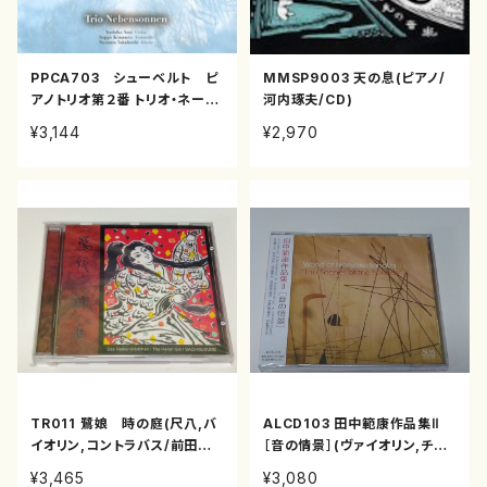
PPCA703 シューベルト ピ
MMSP9003 天の息(ピアノ/
アノトリオ第２番 トリオ・ネーベ
河内琢夫/CD)
ンゾンネン(Pf,Vn,Vc/トリオ・
¥3,144
¥2,970
ネーベンゾンネン/CD)
TR011 鷺娘 時の庭(尺八,バ
ALCD103 田中範康作品集Ⅱ
イオリン,コントラバス/前田智
［音の情景］(ヴァイオリン,チェ
子,遠藤雅夫/CD)
ロ,ピアノ/田中範康/CD)
¥3,465
¥3,080