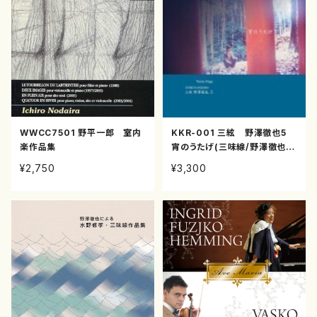
WWCC7501 野平一郎 室内
KKR-001 三絃 野澤徹也5
楽作品集
宵のうたげ(三味線/野澤徹也/C
D)
¥2,750
¥3,300