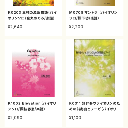
K0203 三帖の源氏物語（バイ
M0708 マントラ （バイオリン
オリンソロ/金丸めぐみ/楽譜）
ソロ/松下功/楽譜）
¥2,640
¥2,200
K1002 Elevation（バイオリ
K0311 無伴奏ヴァイオリンのた
ンソロ/国枝春恵/楽譜）
めの前奏曲とフーガ（バイオリン
ソロ/小林 新/楽譜）
¥2,090
¥1,100