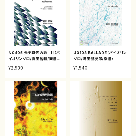
N0405 先史時代の歌 II（バ
U0103 BALLADE（バイオリン
イオリンソロ/夏田昌和/楽譜C
ソロ/浦田健次郎/楽譜）
D）
¥2,530
¥1,540