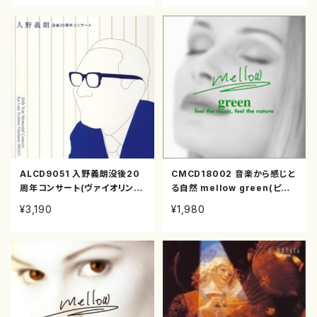
温/CD)
ALCD9051 入野義朗没後20
CMCD18002 音楽から感じと
周年コンサート(ヴァイオリン,
る自然 mellow green(ピアノ
ヴィオラ,フルート,チェロ,ハー
他/オムニバス/CD)
¥3,190
¥1,980
プ,パーカッション,クラリネット,
ピアノ,ファゴット,ヴィオリーノ,
三絃,二十絃箏,十七絃箏,尺八,
篠笛/入野義朗/CD)