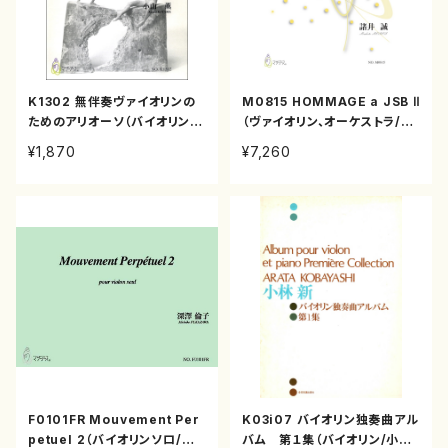
K1302 無伴奏ヴァイオリンの
M0815 HOMMAGE a JSB Ⅱ
ためのアリオーソ（バイオリンソ
（ヴァイオリン、オーケストラ/諸
ロ/小山薫/楽譜）
井誠/楽譜）
¥1,870
¥7,260
F0101FR Mouvement Per
K03i07 バイオリン独奏曲アル
petuel 2（バイオリンソロ/深
バム 第１集（バイオリン/小林