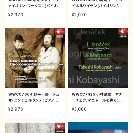
ァイオリン・ワークス１(バイオリ
イネルワイゼン(バイオリン/小
ン/堀米ゆず子/CD)
野明子/CD)
¥2,970
¥2,970
WWCC7604 野平一郎 デュ
WWCC7425 小林武史 ヤナ
オ・コンチェルタンテ(ピアノ,バ
ーチェク、マニャールを弾く(ヴ
イオリン/野平一郎,小林武史/C
ァイオリン/小林武史/CD)
¥2,970
¥3,080
D)