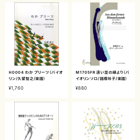
H0004 わか プリーツ（バイオ
M1705FR 遠い空の縁より（バ
リン/久留智之/楽譜）
イオリンソロ/諸橋玲子/楽譜）
¥1,760
¥880