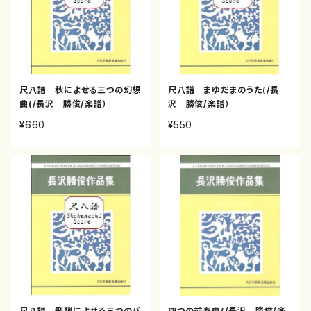
尺八譜 秋によせる三つの幻想
尺八譜 まゆだまのうた(/長
曲(/長沢 勝俊/楽譜）
沢 勝俊/楽譜）
¥660
¥550
尺八譜 飛騨によせる三つのバ
四つの前奏曲(/長沢 勝俊/楽