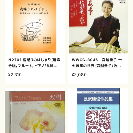
N2701 鹿踊りのはじまり（混声
WWCC-8046 宮越圭子 十
合唱，フルート，ピアノ/長澤勝
七絃筝の世界（宮越圭子/牧野
俊/楽譜）
由多可、中島靖子、長沢勝俊、佐
¥2,310
¥3,080
藤敏直、吉松隆、新実徳英/CD）