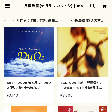
長澤勝俊(ナガサワ カツトシ) | moth
erearth
HO
著作者（作曲、作詩、編曲、
な
長澤勝俊(ナガサワ
ME
著者）から探す
行
カツトシ)
MISH-0009 箏＆尺八 DuO
SCD-009 三絃 野澤徹也2
2（尺八・箏・十七絃/CD）
WILDFIRE(三味線/野澤徹
也/CD)
¥3,143
¥3,300