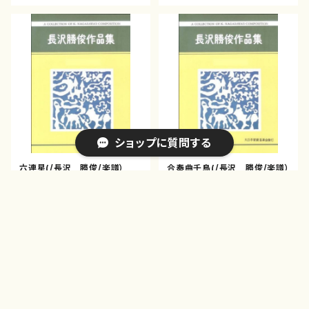
ショップに質問する
六連星(/長沢 勝俊/楽譜）
合奏曲千鳥(/長沢 勝俊/楽譜）
¥660
¥770
キーワードから探す