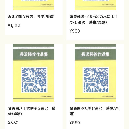
みえ幻想(/長沢 勝俊/楽譜）
清泉飛瀑-くまもとの水によせ
て-(/長沢 勝俊/楽譜）
¥1,100
¥990
合奏曲八千代獅子(/長沢 勝
合奏曲みだれ(/長沢 勝俊/楽
俊/楽譜）
譜）
¥880
¥990