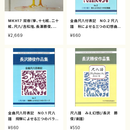
MKH17 双樹（箏、十七絃、二十
全曲尺八付表記 NO.2 尺八
絃、尺八/吉松隆、長澤勝俊、宮
譜 秋によせる三つの幻想曲(/
城道雄、山本純之介、宮田耕八
長沢 勝俊/楽譜）
¥2,669
¥660
朗、千秋次郎/CD）
全曲尺八符表記 NO.1 尺八
尺八譜 みえ幻想(/長沢 勝
譜 飛騨によせる三つのバラー
俊/楽譜）
ド(/長沢 勝俊/楽譜）
¥660
¥550