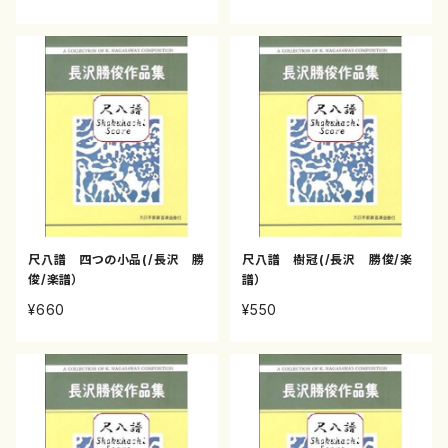
尺八譜 四つの小品(/長沢 勝
尺八譜 樹冠(/長沢 勝俊/楽
俊/楽譜）
譜）
¥660
¥550