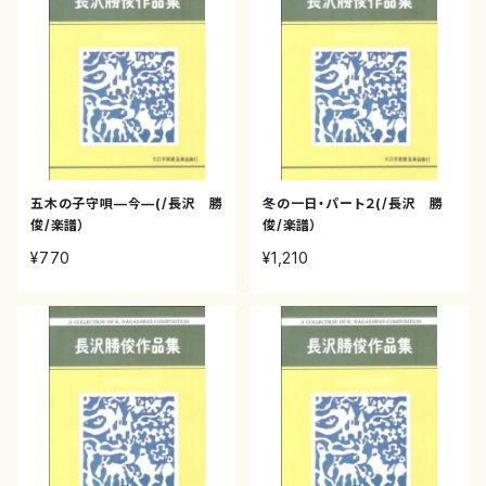
五木の子守唄—今—(/長沢 勝
冬の一日・パート２(/長沢 勝
俊/楽譜）
俊/楽譜）
¥770
¥1,210