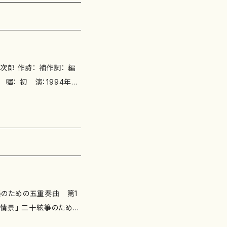
松本民之助・安部幸明の両
、鍵盤音楽史等の講義を担
前衛・新古典様式の作風。
郎 作詩： 補作詞： 編
える。その中には洋楽器と
正会員、(一般社団)波の
ends》 F1／パメラ・ロウ、Kt
在住。
下さい http://ww
-Arts In Berlin」（199
ney」（1997） F1/パメラ・
ョン」（2004) F!/菅原
20
情景」 二十絃箏のための
earth-publishing.co