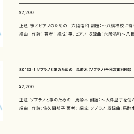
¥2,200
正題：箏とピアノのための 六段唱和 副題：～八橋検校に寄せ
編曲： 作詩： 著者： 編成：箏、ピアノ 収録曲：六段唱和～八橋検校に寄せて～ 作曲年
:1985年４月（ハープ・バージョン）2022年５月（ピアノ・バージョン） 演奏時
委 嘱： 初 演： 別売CD： 添付CD：箏：彩里京鼓 ピアノ：飛澤直子 出版社：マザーア
ース ISMN ：979-0-65003-671-9 ISBN ： サイズ：A4 初版発行：2023.8.15 楽譜の
種類：箏、ピアノ 作品の詳細↓ 千秋次郎（せんしゅう じろう） 福井市生れ。 196
S0133-1 ソプラノと箏のための 馬酔木（ソプラノ/千秋次郎/楽譜）
京都大学大学院工学研究科修了。 京都大学工学部助手を経
助・安部幸明の両氏に師事。 2005年まで大阪芸術大学教授
¥2,200
楽史等の講義を担当。 2006年度京都芸術祭知事賞受賞。
正題：ソプラノと箏のための 馬酔木 副題：～大津皇子を偲ん
新古典様式の作風。室内楽や声楽作品を中心に、現在の作品数
編曲： 作詩：佐久間郁子 著者： 編成：ソプラノ 収録曲：馬酔木～大津皇子を偲んで～
その中には洋楽器と邦楽器の共演作品も多い。 (一般社団
作曲年 :2006/7/1 演奏時間：約9分 委 嘱： 初 演：2006.9.22 JASRACけやきホ
員、(一般社団)波の会日本歌曲振興会理事。関西邦楽作曲家
ール 別売CD： 添付CD：歌：丸山夏季 箏：彩里京鼓 出版社：マ
79-0-65003-673-3 ISBN ： サイズ：A4 初版発行：202