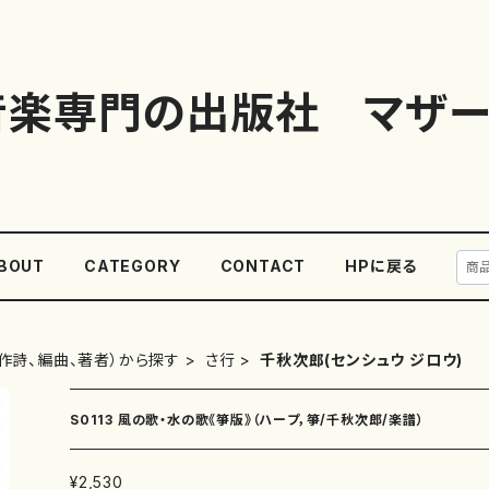
音楽専門の出版社 マザー
BOUT
CATEGORY
CONTACT
HPに戻る
作詩、編曲、著者）から探す
さ行
千秋次郎(センシュウ ジロウ)
S0113 風の歌・水の歌《箏版》（ハープ，箏/千秋次郎/楽譜）
¥2,530