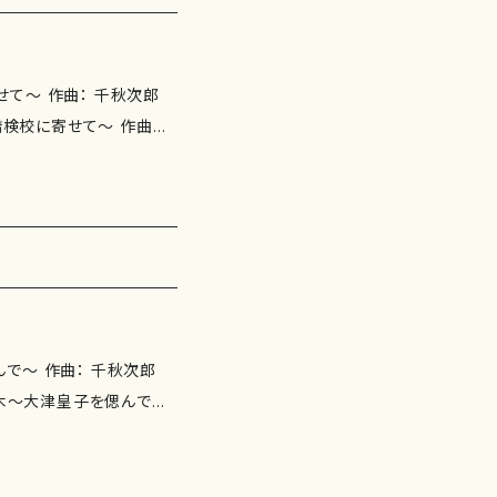
て～ 作曲： 千秋次郎
間：約6分
2年
て作曲に転向。松本民之
。20世紀音楽史、鍵盤音
日本的感性による非前衛・
で～ 作曲： 千秋次郎
は約370曲を数える。
)日本音楽著作権協会正会
協会会員。 豊中市在住。
ザーアース ISMN ：9
3.9.1 楽譜の種類：ソプラノ