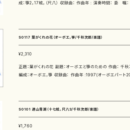
成：箏2，17絃，（尺八） 収録曲： 作曲年 : 演奏時間： 委 嘱： 初 演： 別売CD： 添付
CD：なし 出版社：マザーアース ISMN ：979-0-65002-854-7 ISBN ： サイズ：21 x
29.7 初版発行：2014/12/1 楽譜の種類：S0129-1〈尺八/都山式〉 
9-0-65002-854-7 S0129-2〈箏〉 ２版 2015/5/1 979-
細↓ http://www.censhu.com
S0117 葉がくれの花（オーボエ，箏/千秋次郎/楽譜）
¥2,310
正題：葉がくれの花 副題：オーボエと箏のための 作曲： 千秋
編成：オーボエ，箏 収録曲： 作曲年 :1997(オーボエパート2004改訂) 
0" 委 嘱： 初 演： 別売CD： 添付CD：なし 出版社：マザーアース ISM
サイズ：21 x 29.16 初版発行：2007/2/1 楽譜の種類： S0
ート譜 初版 2007/2/1、2版 2025/2/1(ISMN : 979-0-650
譜スコア＋箏譜 2版 2008/10/1、3版 2019/9/1( ISMN : 979-0-65002-839-4) ↓
S0101 連山青湖（十七絃，尺八3/千秋次郎/楽譜）
作曲家公式ホームページ↓ http://www.censhu.com
¥1,760