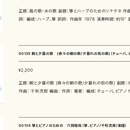
正題：風の歌・水の歌 副題：箏とハープのためのソナチネ 作曲
詞： 編成：ハープ，箏 訳詞： 作曲年 :1978 演奏時間：約10' 委 嘱： 初 演： 別売C
D： 添付CD：なし 出版社：マザーアース ISMN ： サイズ：A4 発行：2004/4/1 楽譜の
種類： S0113-1《ハープ》五線譜スコア＋ハープ譜（３版：2025.6.1
5003-918-5)) S0113-2《箏》 五線譜スコア＋箏譜（３版：2016.
5002-831-8) 作品の詳細↓ https://www.censhu.com 本作品の音源はこちらから
S0135 朝と夕暮の歌 (樹々の朝の歌/夕暮れの街の歌)（チューバ，
無料でお聞きいただけます。 リンク: https://www.youtube.c
Pc-DL4
¥2,200
正題：朝と夕暮の歌 (樹々の朝の歌/夕暮れの街の歌) 副題
作曲： 千秋次郎 編曲： 作詩： 著者： 編成：チューバ，ピアノ 作曲年：1989年/2004年
演奏時間：約4分/約4分30秒 委 嘱： 初 演： 別売CD： 
ース ISMN ：979-0-65003-895-9 ISBN ： サイズ：A4 初版発行：2025.6.1 楽譜の
種類：スコア 作品の詳細
S0134 箏とピアノのための 六段唱和（箏、ピアノ/千秋次郎/楽譜）