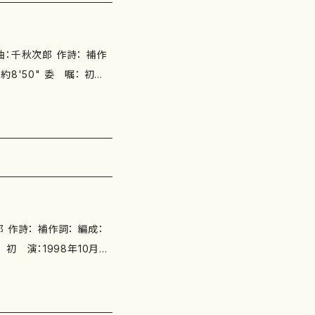
：千秋次郎 作詩： 補作
シア） 《Tokyo Inter-
・響〉 別売CD： 添付CD：
014.8.15/ISMN：97
スコア＋尺八／都山式譜 （２
ttps://www.censhu.c
： 補作詞： 編成：
 別売CD： 添付CD：
5002-816-5) S0104