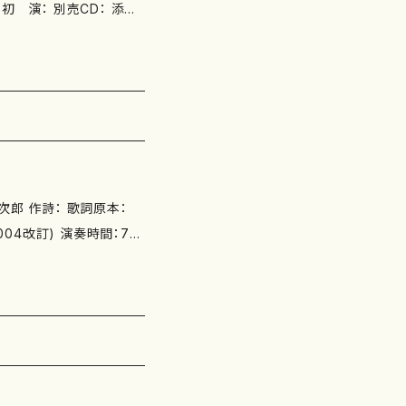
初版 2014/12/1 97
0-65002-855-4 作品の詳
次郎 作詩： 歌詞原本：
演奏時間：7'1
N ： ISBN ：
117-1 スコア＋オーボエパ
03-811-9 S0117-2 五線