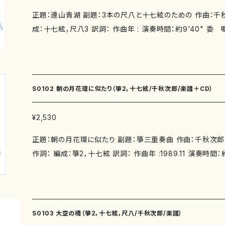
正題：連山青湖 副題：3本の尺八と十七絃のための 作曲：千秋次
成：十七絃，尺八3 訳詞： 作曲年 : 演奏時間：約9'40" 委 嘱： 初 演： 別売CD： 添
付CD：なし 出版社：マザーアース ISMN ： サイズ：A4 発行：2004/7/1 楽譜の種類：S
0101-1《一七絃》 五線譜スコア＋箏譜（3版：2018.1.15/ISMN：
3） S0101-2《尺八/都山式》 五線譜スコア＋尺八／都山式譜 （２版
979-0-65002-811-0） 作品の詳細↓ https://www.censh
S0102 朝の月花環に似たり（箏2，十七絃/千秋次郎/楽譜＋CD）
¥2,530
正題：朝の月花環に似たり 副題：箏三重奏曲 作曲：千秋次郎
作詞： 編成：箏2，十七絃 訳詞： 作曲年 :1989.11 演奏時間：約11'00" 委 嘱： 初
演：1990年1月 東京文化会館小ホールグループインテグラル
暉子、牧原くみ子 一七絃：飯塚節子 別売CD： 添付CD：有り
井まなみ、十七絃：山﨑忍 出版社：マザーアース サイズ：A4 4版発行：2014.8.15 (IS
MN ：979-0-65002-813-4) 5版発行：2024.3.1(ISMN ：979-0-65003-718-1) 楽
S0103 大空の橋（箏2，十七絃，尺八/千秋次郎/楽譜）
譜の種類：五線譜スコア＋箏譜 作品の詳細↓ https://www.ce