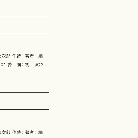
晶子抄） 箏歌「江口の里」 別
ng.com/items/3751844
郎 作詩： 著者： 編
ぶ翔／20周年記念箏曲演奏
/都山式》 五線譜スコア＋尺
-7) S0129-2《箏》 五線譜
5-4) 作品の詳細↓ http
郎 作詩： 著者： 編