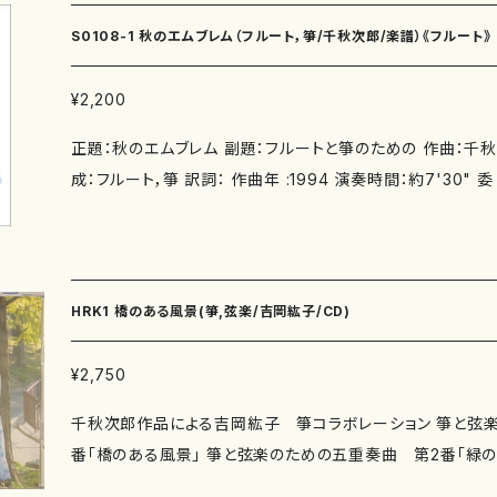
作品の詳細↓ 千秋次郎（せんしゅう じろう） 福井市生れ。 1962年京都大学大学院
S0108-1 秋のエムブレム（フルート，箏/千秋次郎/楽譜）《フルート》
工学研究科修了。 京都大学工学部助手を経て作曲に転向。
氏に師事。 2005年まで大阪芸術大学教授。20世紀音楽史
¥2,200
当。 2006年度京都芸術祭知事賞受賞。日本的感性による非
正題：秋のエムブレム 副題：フルートと箏のための 作曲：千秋次
室内楽や声楽作品を中心に、現在の作品数は約370曲を数
成：フルート，箏 訳詞： 作曲年 :1994 演奏時間：約7'30" 委 嘱： 初 演：1994年6
邦楽器の共演作品も多い。 (一般社団)日本音楽著作権協会
月、東京ユニオン・チャーチ （表参道）《 Inter-Arts with fri
会日本歌曲振興会理事。関西邦楽作曲家協会会員。 豊中市
／牧原くみ子 別売CD：有り。↓お問い合わせは以下をクリックして
w.mother-earth-publishing.com/jp/mail/" 「Tokyo Inter
6） F1/高橋章子、Kt/牧原くみ子 「Tokyo Inter-Arts In Syd
HRK1 橋のある風景(箏,弦楽/吉岡紘子/CD)
ロウ、Kt/牧原くみ子 「Flute・Piccolo/箏・17絃箏コラボレーシ
潤、Kt/麻植美弥子 添付CD：なし 出版社：マザーアース ISMN ： サイズ：A4 発行：
¥2,750
04/5/1 S0108-2《箏》五線譜スコア＋箏譜 （５版：2015.7.1/ISMN:979-0-65002-8
千秋次郎作品による吉岡紘子 箏コラボレーション 箏と弦楽のための五重奏曲 第1
24-0) 作品の詳細↓ https://www.censhu.com
番「橋のある風景」 箏と弦楽のための五重奏曲 第2番「緑の
「内なる異境へ」 別売楽譜：あり https://onlineshop.mother-