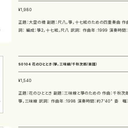
¥1,980
正題：大空の橋 副題：尺八，箏，十七絃のための四重奏曲 作曲
詞： 編成：箏2，十七絃，尺八 訳詞： 作曲年 :1999 演奏時間：約8'50" 委 嘱： 初
演：1999年9月、DBKL Auditorium(クアラルンプール市、マレー
Arts Concert '99》 箏/牧原くみ子他〈東京インターアーツ
なし 出版社：マザーアース ISMN ：979-0-65002-814-1 サイズ：A4 発行：2004/6/
1 楽譜の種類：S0103-1《箏・一七絃》 五線譜スコア＋箏譜（３版：2
S0104 花のひととき（箏，三味線/千秋次郎/楽譜）
9-0-65002-814-1） S0103-2《尺八/都山式》 五線譜
版：2020.11.1/ISMN：979-0-65002-815-8) 作品の詳細↓ h
¥1,540
om
正題：花のひととき 副題：三味線と箏のための 作曲：千秋次郎 作詩
箏，三味線 訳詞： 作曲年 :1998 演奏時間：約7'40" 委 嘱： 初 演：1998年10月
ベルリン東洋美術館付設ホール 三絃：長谷川慎、箏：牧原くみ子
なし 出版社：マザーアース ISMN ： サイズ：A4 発行：2005/12/15 楽譜の種類：S010
4-1《箏》 五線譜スコア＋箏譜（４版：2015.2.1/ISMN：979-0-6