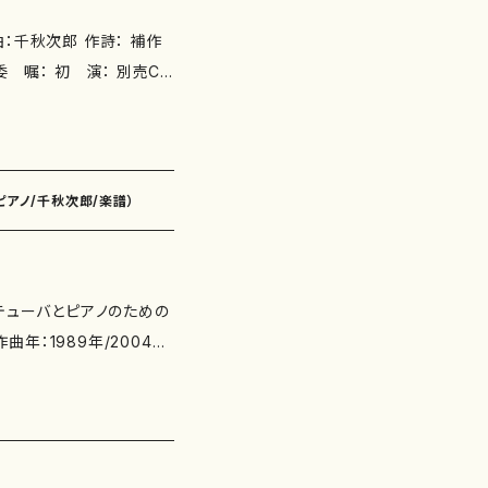
：千秋次郎 作詩： 補作
5、ISMN : 979-0-6
5.1/ISMN : 979-0-6
ピアノ/千秋次郎/楽譜）
om/watch?v=0k3YG
：テューバとピアノのための
添付CD： 出版社：マザーア