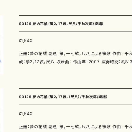
m/items/37519452 尺八と二十絃箏のための「菫星譜」（
売楽譜：あり https://onlineshop.mother-earth-publishi
5 HRK-1 （有）あゆみコーポレーション 2004年11月15日 大阪市立芸術創造館 箏：吉
S0129 夢の花橘（箏2，17絃，尺八/千秋次郎/楽譜）
岡紘子 / ヴァイオリン：山崎緑、鈴木洋子 ヴィオラ：ステファン・ボボフ / チェロ：大町剛
尺八：宮田耕八郎
¥1,540
正題：夢の花橘 副題：箏，十七絃，尺八による箏歌 作曲： 千秋次
成：箏2，17絃，尺八 収録曲： 作曲年 :2007 演奏時間：約8'30" 委 嘱： 初 演：20
07年9月30日 奈良市・秋篠音楽堂 「菊池雅千絵＆ぐるー
会 演奏：菊池雅千絵、小國雅楽之紀 伊藤雅寿美、矢野雅木綿、 井上雅楽和貴、桑原仙
山 別売CD： 添付CD：なし 出版社：マザーアース ISMN ：979-0-65002-854-7 IS
BN ： サイズ：A4 初版発行： 楽譜の種類：S0129-1《尺八
S0129 夢の花橘（箏2，17絃，（尺八）/千秋次郎/楽譜）
八/都山式譜 （初版：2014.12.1/ISMN：979-0-65002-854
スコア＋箏譜 （２版：2015.5.1/ISMN : 979-0-65002-85
¥1,540
s://www.censhu.com
正題：夢の花橘 副題：箏，十七絃，尺八による箏歌 作曲： 千秋次