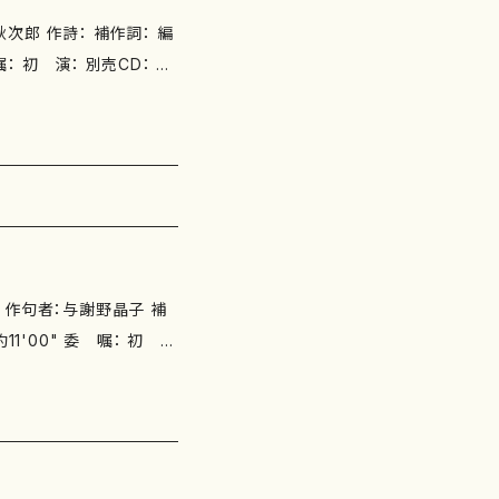
郎 作詩： 補作詞： 編
979-0-65002-810-
：2018.1.15/ISMN：
u.com
 作句者：与謝野晶子 補
第17回演奏会 箏：久保
。箏１：安藤珠希、箏２：石
nshu.com