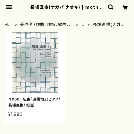
長場直樹(ナガバ ナオキ) | mother
earth
HO
著作者（作曲、作詩、編曲、著
な
長場直樹(ナガバ
ME
者）から探す
行
ナオキ)
N0501 組曲「遊園地」（ピアノ/
長場直樹/楽譜）
¥1,980