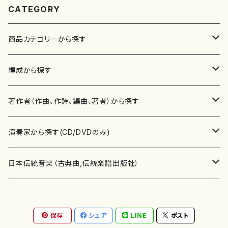
CATEGORY
商品カテゴリーから探す
楽譜
編成から探す
書籍
邦楽器
著作者（作曲、作詩、編曲、著者）から探す
書籍
箏・琴（ソロ）
CD・DVD
合唱
あ行
演奏家から探す(CD/DVDのみ)
テキストブック
箏・琴（合奏）
混声合唱
青木省三(アオキ ショウゾウ)
チケット
歌・声
か行
邦楽（箏、三味線、尺八等）演奏家
日本伝統音楽（古典曲,伝統楽譜出版社）
事典
三味線（ソロ）
女声合唱
青島広志（アオシマ ヒロシ）
ソプラノ
梯郁夫(カケハシ イクオ)
アルメリア（箏）
雑誌
洋楽器（鍵盤楽器）
さ行
声楽家・合唱団・朗読等
地歌箏曲（箏古典楽譜）
保存
シェア
LINE
ポスト
詩集
三味線（合奏）
男声合唱
秋山健治(アキヤマ ケンジ）
アルト
蔭山滸山(カゲヤマ キョザン)
石川高（笙）
邦楽ジャーナル
ピアノ（ソロ）
斉藤松声(サイトウ ショウセイ)
應和惠子（声楽・ソプラノ）
宮城道雄（宮城宗家監修）
レコード
洋楽器（弦楽器）
た行
洋楽-鍵盤楽器（ピアノ、オルガン等）演奏家
地歌箏曲（三絃古典楽譜）