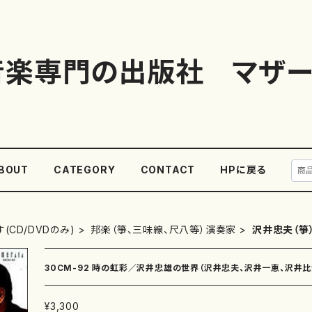
音楽専門の出版社 マザー
BOUT
CATEGORY
CONTACT
HPに戻る
(CD/DVDのみ)
邦楽（箏、三味線、尺八等）演奏家
沢井忠夫（箏
30CM-92 時の虹彩／沢井忠雄の世界（沢井忠夫、沢井一恵、沢井
¥3,300
禎三、湯浅譲二/CD）