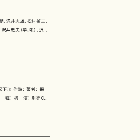
彩（1987）～箏群のため
I. 時の河 [10'] 3.
[11'20"] ■箏歌、芭蕉
"] 6.明ぼのやしら魚し
5"] 8.閑さや岩にしみ入
： 演奏時間：6
功 作詩： 著者： 編
 数：１枚組 備 考：
出版社：マザーアース IS
 3版発行：2026.5.15（IS
+CD/初版発行：2006.7.1