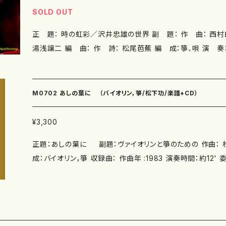
SOLD OUT
正 題： 時の虹彩／沢井忠雄の世界 副 題： 作 曲： 西村朗、沢井忠雄、松村禎三、
湯浅譲二 編 曲： 作 詩： 松尾芭蕉 編 成：箏、唄 演 奏：沢井忠夫（箏、唄）、沢井
一恵（十七絃箏）、沢井比河流（十七絃箏） 収録曲： ■時の虹
のヘテロフォニー（西村 朗作曲） 1. I. 時の層 [11'55"] 2. I
五節の舞（沢井忠夫作曲）[13'17"] 4. 幻想曲（松村禎三作曲）
M0702 あしの葉に （バイオリン，箏/松下功/楽譜+CD）
五句（湯浅譲二） 5.雲とへだつ友かや雁の生き別れ [3'09
ろきこと一寸 [3'10"] 7.水仙や白き障子のとも移り [3'4
¥3,300
る蟬の声 [2'59"] 9.荒海や佐渡によこたふ天の川 [2'52"] 作曲年
正題：あしの葉に 副題：ヴァイオリンと箏のための 作曲： 松下
3'13" 録 音： 制 作： 販 売：カメラータ・トウキョウ 枚
成：バイオリン，箏 収録曲： 作曲年 :1983 演奏時間：約12' 委 嘱： 初 演： 別売CD：
添付CD：音源CD付 (箏：沢井忠夫、バイオリン：篠崎功子） 
MN ： ISBN ： サイズ：A4 初版発行： 楽譜の種類：M0702-1《箏》五線譜スコア＋箏譜
+CD/ 2版発行：2016.12.15（ISMN:979-0-65002-399-3）
MN:979-0-65004-140-9） M0702-2《バイオリン》スコア