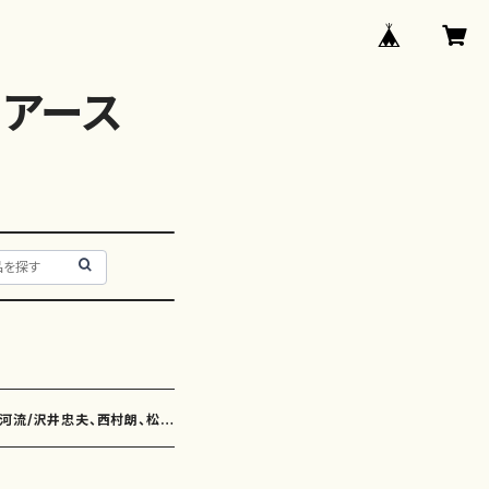
アース
）
比河流/沢井忠夫、西村朗、松村