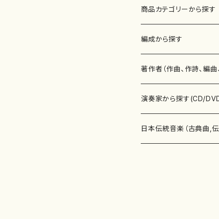
商品カテゴリーから探す
楽譜
編成から探す
書籍
邦楽器
著作者（作曲、作詩、編曲
書籍
箏・琴（ソロ）
CD・DVD
合唱
あ行
演奏家から探す(CD/DV
テキストブック
箏・琴（合奏）
混声合唱
青木省三(アオキ ショウゾウ)
チケット
歌・声
か行
邦楽（箏、三味線、尺八等
日本伝統音楽（古典曲,
事典
三味線（ソロ）
女声合唱
青島広志（アオシマ ヒロシ）
ソプラノ
梯郁夫(カケハシ イクオ)
アルメリア（箏）
雑誌
洋楽器（鍵盤楽器）
さ行
声楽家・合唱団・朗読等
地歌箏曲（箏古典楽譜）
詩集
三味線（合奏）
男声合唱
秋山健治(アキヤマ ケンジ）
アルト
蔭山滸山(カゲヤマ キョザン)
石川高（笙）
邦楽ジャーナル
ピアノ（ソロ）
斉藤松声(サイトウ ショウセイ
應和惠子（声楽・ソプラノ）
宮城道雄（宮城宗家監修）
レコード
洋楽器（弦楽器）
た行
洋楽-鍵盤楽器（ピアノ、
地歌箏曲（三絃古典楽
尺八（ソロ）
児童合唱
秋山邦晴(アキヤマ クニハル)
テノール
景山伸夫(カゲヤマ ノブオ)
伊藤まなみ（箏）
ピアノ（連弾）
斎藤武（サイトウ タケシ）
栗友会女声アンサンブル（合
バイオリン（ソロ）
平良伊津美(タイラ イツミ)
マリーン・ファン・ニューケルケ
宮城道雄（宮城宗家監修）
雑貨・アクセサリー
洋楽器（木管楽器）
な行
洋楽-弦楽器（バイオリン
長唄青柳楽譜（唄、三味