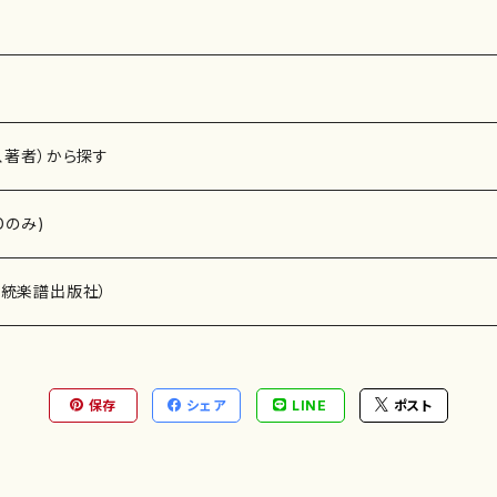
5 作品の詳細↓
、著者）から探す
Dのみ)
）演奏家
伝統楽譜出版社）
保存
シェア
LINE
ポスト
)
オルガン等）演奏家
譜）
唱・女声合唱）
ン（ピアノ）
、ギター等）演奏家
線楽譜）