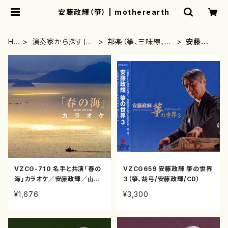
安藤政輝（箏） | motherearth
HO
演奏家から探す(C
邦楽（箏、三味線、尺
安藤政
ME
D/DVDのみ)
八等）演奏家
輝（箏）
VZCG-710 名手と共演「春の
VZCG659 安藤政輝 箏の世界
海」カラオケ／安藤政輝／山本
３（箏、胡弓/安藤政輝/CD）
邦山（箏・尺八/CD）
¥1,676
¥3,300