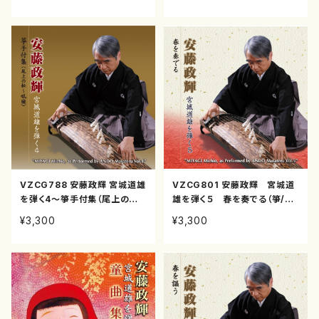
VZCG788 安藤政輝 宮城道雄
VZCG801 安藤政輝 宮城道
を弾く4〜箏手付集（尾上の
雄を弾く５ 春を奏でる（箏/宮
松〜吼噦）（箏/宮城道雄/CD）
城道雄/CD）
¥3,300
¥3,300