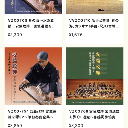
VZCG708 春の海〜水の変
VVZCG710 名手と共演「春の
態 安藤政輝 宮城道雄を弾く
海」カラオケ（箏曲・尺八/宮城道
（箏/宮城道雄/CD）
雄/CD）
¥3,300
¥1,676
VZCG-754 安藤政輝 宮城道
VZCG768 安藤政輝 宮城道雄
雄を弾く2〜箏独奏曲全集〜
を弾く3 道灌〜壱越調箏協奏曲
（箏/宮城道雄/CD）
（箏/宮城道雄/CD）
¥3,850
¥3,300