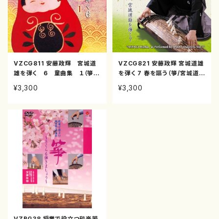
VZCG811 安藤政輝 宮城道
VZCG821 安藤政輝 宮城道雄
雄を弾く 6 童曲集 １（箏/
を弾く 7 春を謳う（箏/宮城道
宮城道雄/CD）
雄/CD）
¥3,300
¥3,300
VZBG38 授業で役立つ和楽器