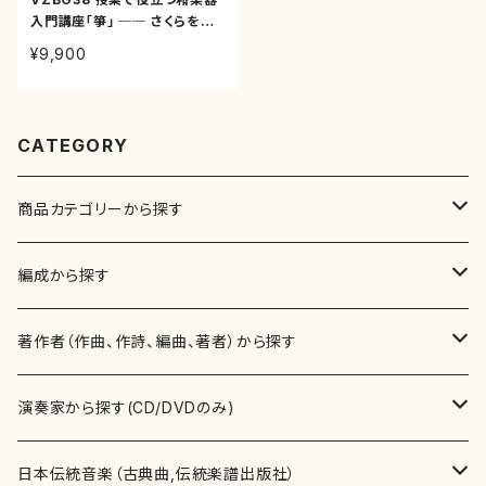
入門講座「箏」 ── さくらを弾
きましょう（箏/DVD）
¥9,900
CATEGORY
商品カテゴリーから探す
楽譜
編成から探す
書籍
邦楽器
著作者（作曲、作詩、編曲、著者）から探す
書籍
箏・琴（ソロ）
CD・DVD
合唱
あ行
演奏家から探す(CD/DVDのみ)
テキストブック
箏・琴（合奏）
混声合唱
青木省三(アオキ ショウゾウ)
チケット
歌・声
か行
邦楽（箏、三味線、尺八等）演奏家
日本伝統音楽（古典曲,伝統楽譜出版社）