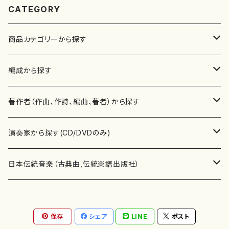
CATEGORY
商品カテゴリーから探す
楽譜
編成から探す
書籍
邦楽器
著作者（作曲、作詩、編曲、著者）から探す
書籍
箏・琴（ソロ）
CD・DVD
合唱
あ行
演奏家から探す(CD/DVDのみ)
テキストブック
箏・琴（合奏）
混声合唱
青木省三(アオキ ショウゾウ)
チケット
歌・声
か行
邦楽（箏、三味線、尺八等）演奏家
日本伝統音楽（古典曲,伝統楽譜出版社）
事典
三味線（ソロ）
女声合唱
青島広志（アオシマ ヒロシ）
ソプラノ
梯郁夫(カケハシ イクオ)
アルメリア（箏）
雑誌
洋楽器（鍵盤楽器）
さ行
声楽家・合唱団・朗読等
地歌箏曲（箏古典楽譜）
保存
シェア
LINE
ポスト
詩集
三味線（合奏）
男声合唱
秋山健治(アキヤマ ケンジ）
アルト
蔭山滸山(カゲヤマ キョザン)
石川高（笙）
邦楽ジャーナル
ピアノ（ソロ）
斉藤松声(サイトウ ショウセイ)
應和惠子（声楽・ソプラノ）
宮城道雄（宮城宗家監修）
レコード
洋楽器（弦楽器）
た行
洋楽-鍵盤楽器（ピアノ、オルガン等）演奏家
地歌箏曲（三絃古典楽譜）