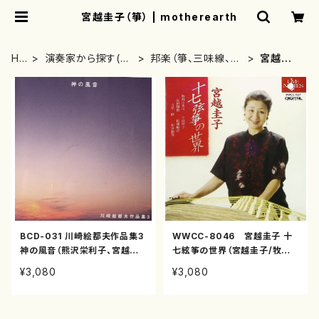
宮越圭子（箏） | motherearth
HO
演奏家から探す(C
邦楽（箏、三味線、尺
宮越圭
ME
D/DVDのみ)
八等）演奏家
子（箏）
BCD-031 川崎絵都夫作品集3
WWCC-8046 宮越圭子 十
神の風音（熊沢栄利子、宮越圭
七絃筝の世界（宮越圭子/牧野
子他/川崎絵都夫/CD）
由多可、中島靖子、長沢勝俊、佐
¥3,080
¥3,080
藤敏直、吉松隆、新実徳英/CD）