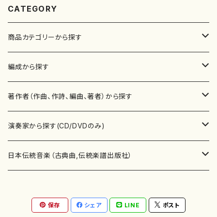
CATEGORY
商品カテゴリーから探す
楽譜
編成から探す
書籍
邦楽器
著作者（作曲、作詩、編曲、著者）から探す
書籍
箏・琴（ソロ）
CD・DVD
合唱
あ行
演奏家から探す(CD/DVDのみ)
テキストブック
箏・琴（合奏）
混声合唱
青木省三(アオキ ショウゾウ)
チケット
歌・声
か行
邦楽（箏、三味線、尺八等）演奏家
日本伝統音楽（古典曲,伝統楽譜出版社）
事典
三味線（ソロ）
女声合唱
青島広志（アオシマ ヒロシ）
ソプラノ
梯郁夫(カケハシ イクオ)
アルメリア（箏）
雑誌
洋楽器（鍵盤楽器）
さ行
声楽家・合唱団・朗読等
地歌箏曲（箏古典楽譜）
保存
シェア
LINE
ポスト
詩集
三味線（合奏）
男声合唱
秋山健治(アキヤマ ケンジ）
アルト
蔭山滸山(カゲヤマ キョザン)
石川高（笙）
邦楽ジャーナル
ピアノ（ソロ）
斉藤松声(サイトウ ショウセイ)
應和惠子（声楽・ソプラノ）
宮城道雄（宮城宗家監修）
レコード
洋楽器（弦楽器）
た行
洋楽-鍵盤楽器（ピアノ、オルガン等）演奏家
地歌箏曲（三絃古典楽譜）