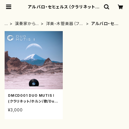
アルバロ・セヒェルス（クラリネット） |
motherearth
H
演奏家から
洋楽-木管楽器（フル
アルバロ・セヒェ
O
探す(CD/DV
ート、クラリネット等）
ルス（クラリネッ
M
Dのみ)
演奏家
ト）
E
DMCD001 DUO MUTIS Ⅰ
(クラリネット/ホルン/歌/Duo
MUTIS/前野亜夕美/CD）
¥3,000