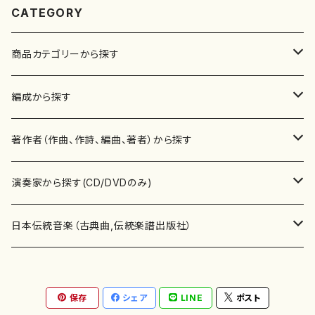
CATEGORY
商品カテゴリーから探す
楽譜
編成から探す
書籍
邦楽器
著作者（作曲、作詩、編曲、著者）から探す
書籍
箏・琴（ソロ）
CD・DVD
合唱
あ行
演奏家から探す(CD/DVDのみ)
テキストブック
箏・琴（合奏）
混声合唱
青木省三(アオキ ショウゾウ)
チケット
歌・声
か行
邦楽（箏、三味線、尺八等）演奏家
日本伝統音楽（古典曲,伝統楽譜出版社）
事典
三味線（ソロ）
女声合唱
青島広志（アオシマ ヒロシ）
ソプラノ
梯郁夫(カケハシ イクオ)
アルメリア（箏）
雑誌
洋楽器（鍵盤楽器）
さ行
声楽家・合唱団・朗読等
地歌箏曲（箏古典楽譜）
保存
シェア
LINE
ポスト
詩集
三味線（合奏）
男声合唱
秋山健治(アキヤマ ケンジ）
アルト
蔭山滸山(カゲヤマ キョザン)
石川高（笙）
邦楽ジャーナル
ピアノ（ソロ）
斉藤松声(サイトウ ショウセイ)
應和惠子（声楽・ソプラノ）
宮城道雄（宮城宗家監修）
レコード
洋楽器（弦楽器）
た行
洋楽-鍵盤楽器（ピアノ、オルガン等）演奏家
地歌箏曲（三絃古典楽譜）