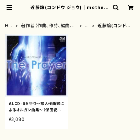
近藤譲(コンドウ ジョウ) | mothere
arth
HO
著作者（作曲、作詩、編曲、著
か
近藤譲(コンドウ
ME
者）から探す
行
ジョウ)
ALCD-69 祈り〜邦人作曲家に
よるオルガン曲集〜（保田紀子、
高橋明邦/中川俊郎、松平頼暁、
¥3,080
近藤譲、鈴木輝昭、新実徳英/C
D）