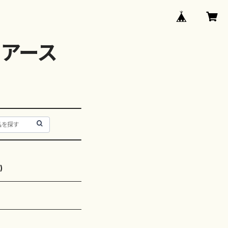
アース
)