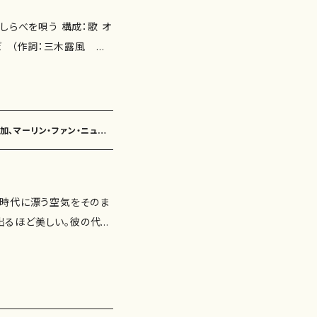
とんぼ （作詞：三木露風 作
貞一）02:04 3. 初恋
 （作詞：林古渓 作曲：成
03:18 6. 浜千鳥 （作
詞：竹久夢二 作曲：多忠亮）
口聖加、マーリン・ファン・ニュー
（作詞：吉井勇 作曲：中山晋
2:50 11. 落葉松 （作
夜の星を （作詞：永六輔 作
。時代に漂う空気をそのま
野貞一）02:39
出るほど美しい。彼の代表
特徴的な世界が川口聖加と
。その他、合唱曲でも多く
れている「浜辺の歌」、T
１枚のＣＤに収録。全１５