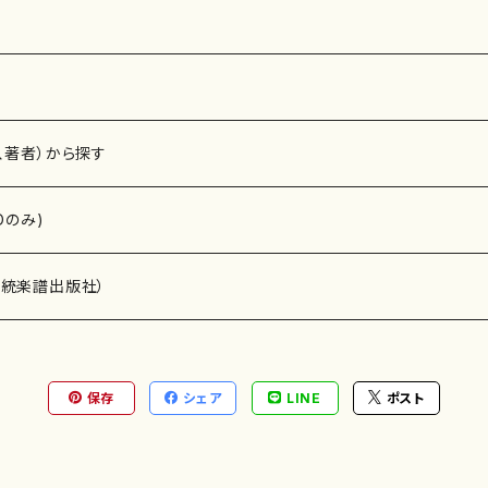
曲。 正 題： Le Temps des Lilas～リラの花咲くころ～ 副 題： 作 曲： エルネス
ト・ショーソン、木下牧子、成田為三、越谷達之助、小林秀雄、
編 曲： 作 詩： 編 成： 川口聖加（ソプラノ） マリーン・ファン・ニューケルケン（ピ
アノ） 収録曲： ■エルネスト・ショーソン（1855-1899）作曲 「７つの
[2'56"] 「４つの歌」より 2. 静けさ [2'10"] 3.セレナード [2'3
、著者）から探す
せみ [1'42"] 「愛と海の詩」より 6.リラの花咲くころ​ [4'38
曲 歌曲集「愛する歌」より 7.​誰かが小さなベルをおす​ [2'19"
Dのみ)
[2'44"] 9.雪の街​ [2'54"] 10.ユレル [2'42"] 11.さび
為三（1893-1945）作曲 12.浜辺の歌​ [2'51"] ■越谷達之助（
恋​ [3'12"] ■小林秀雄（1931-）作曲 14.落葉松​ [5'47"
）演奏家
伝統楽譜出版社）
99-1963）作曲 15.愛の小径 [3'58"] 作曲年： 演奏時間： 録 音：2009年10月 エ
ンスヘーデ（オランダ） 制 作：Naable Music Planning
保存
シェア
LINE
ポスト
)
オルガン等）演奏家
譜）
唱・女声合唱）
ン（ピアノ）
、ギター等）演奏家
線楽譜）