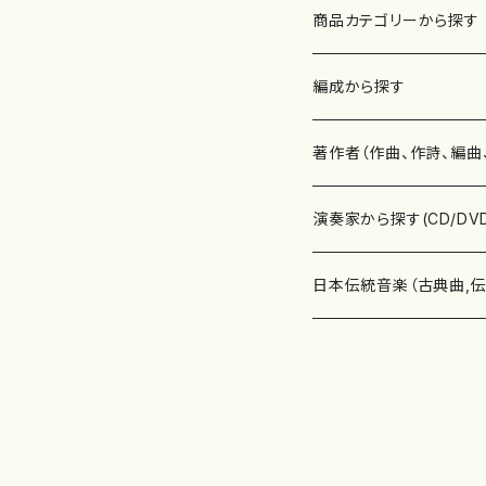
商品カテゴリーから探す
楽譜
編成から探す
書籍
邦楽器
著作者（作曲、作詩、編曲
書籍
箏・琴（ソロ）
CD・DVD
合唱
あ行
演奏家から探す(CD/DV
テキストブック
箏・琴（合奏）
混声合唱
青木省三(アオキ ショウゾウ)
チケット
歌・声
か行
邦楽（箏、三味線、尺八等
日本伝統音楽（古典曲,
事典
三味線（ソロ）
女声合唱
青島広志（アオシマ ヒロシ）
ソプラノ
梯郁夫(カケハシ イクオ)
アルメリア（箏）
雑誌
洋楽器（鍵盤楽器）
さ行
声楽家・合唱団・朗読等
地歌箏曲（箏古典楽譜）
詩集
三味線（合奏）
男声合唱
秋山健治(アキヤマ ケンジ）
アルト
蔭山滸山(カゲヤマ キョザン)
石川高（笙）
邦楽ジャーナル
ピアノ（ソロ）
斉藤松声(サイトウ ショウセイ
應和惠子（声楽・ソプラノ）
宮城道雄（宮城宗家監修）
レコード
洋楽器（弦楽器）
た行
洋楽-鍵盤楽器（ピアノ、
地歌箏曲（三絃古典楽
尺八（ソロ）
児童合唱
秋山邦晴(アキヤマ クニハル)
テノール
景山伸夫(カゲヤマ ノブオ)
伊藤まなみ（箏）
ピアノ（連弾）
斎藤武（サイトウ タケシ）
栗友会女声アンサンブル（合
バイオリン（ソロ）
平良伊津美(タイラ イツミ)
マリーン・ファン・ニューケルケ
宮城道雄（宮城宗家監修）
雑貨・アクセサリー
洋楽器（木管楽器）
な行
洋楽-弦楽器（バイオリン
長唄青柳楽譜（唄、三味