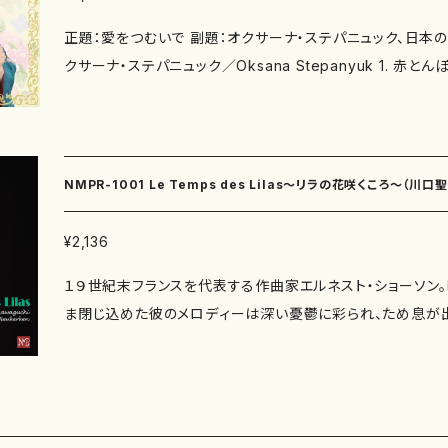
正題：愛をつむいで 副題：オクサーナ・ステパニュック、日本のしらべを唄う 構成：歌 オ
クサーナ・ステパニュック／Oksana Stepanyuk 1. 赤
曲：山田耕筰）02:25 2. もみじ （作詞：高野辰之 作曲：岡野
（作詞：石川啄木 作曲：越谷達之助）03:25 4. 浜辺の歌
田為三）02:20 5. この道 （作詞：北原白秋 作曲：山田耕筰）
詞：鹿島鳴秋 作曲：弘田龍太郎）02:18 7. 宵待草 （作
NMPR-1001 Le Temps des Lilas～リラの花咲くころ～（川
02:03 8. さくら （日本古謡）02:41 9. ゴンドラの唄 
平）04:59 10. 荒城の月 （作詞：土井晩翠 作曲：滝廉太郎）0
ケルケン/木下牧子/CD）
¥2,136
詞：小林秀雄 作曲：野上彰）05:55 12. 見上げてごらん
１９世紀末フランスを代表する作曲家エルネスト・ショーソン
曲：いずみたく）03:39 13. 故郷 （作詞：高野辰之 作曲：岡
ま閉じ込めた彼のメロディーは深い憂鬱に彩られ、ため息が
作と言われる「リラの花咲くころ」を含む６曲の作品で、その
ファン・ニューケルケンの２人によって見事に再現されている
のファンを持つ木下牧子の歌曲集「愛する歌」や、今も広く愛さ
VCMでも話題になった「落葉松」など、日仏の魅力ある歌曲を