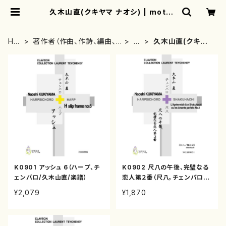
久木山直(クキヤマ ナオシ) | mothe
rearth
HO
著作者（作曲、作詩、編曲、
か
久木山直(クキヤ
ME
著者）から探す
行
マ ナオシ)
K0901 アッシュ 6（ハープ、チ
K0902 尺八の午後、完璧なる
ェンバロ/久木山直/楽譜）
恋人第２番（尺八，チェンバロ/
久木山直/楽譜）
¥2,079
¥1,870