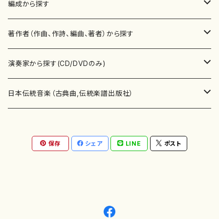
楽譜
編成から探す
書籍
邦楽器
著作者（作曲、作詩、編曲、著者）から探す
書籍
箏・琴（ソロ）
CD・DVD
合唱
あ行
演奏家から探す(CD/DVDのみ)
テキストブック
箏・琴（合奏）
混声合唱
青木省三(アオキ ショウゾウ)
チケット
歌・声
か行
邦楽（箏、三味線、尺八等）演奏家
日本伝統音楽（古典曲,伝統楽譜出版社）
事典
三味線（ソロ）
女声合唱
青島広志（アオシマ ヒロシ）
ソプラノ
梯郁夫(カケハシ イクオ)
アルメリア（箏）
雑誌
洋楽器（鍵盤楽器）
さ行
声楽家・合唱団・朗読等
地歌箏曲（箏古典楽譜）
保存
シェア
LINE
ポスト
詩集
三味線（合奏）
男声合唱
秋山健治(アキヤマ ケンジ）
アルト
蔭山滸山(カゲヤマ キョザン)
石川高（笙）
邦楽ジャーナル
ピアノ（ソロ）
斉藤松声(サイトウ ショウセイ)
應和惠子（声楽・ソプラノ）
宮城道雄（宮城宗家監修）
レコード
洋楽器（弦楽器）
た行
洋楽-鍵盤楽器（ピアノ、オルガン等）演奏家
地歌箏曲（三絃古典楽譜）
尺八（ソロ）
児童合唱
秋山邦晴(アキヤマ クニハル)
テノール
景山伸夫(カゲヤマ ノブオ)
伊藤まなみ（箏）
ピアノ（連弾）
斎藤武（サイトウ タケシ）
栗友会女声アンサンブル（合唱・女声合唱）
バイオリン（ソロ）
平良伊津美(タイラ イツミ)
マリーン・ファン・ニューケルケン（ピアノ）
宮城道雄（宮城宗家監修）
雑貨・アクセサリー
洋楽器（木管楽器）
な行
洋楽-弦楽器（バイオリン、ギター等）演奏家
長唄青柳楽譜（唄、三味線楽譜）
尺八（合奏）
朗読・語り
芥川也寸志（アクタガワ ヤスシ）
バリトン
葛西聖憲(カサイ マサノリ)
浦上恵子（箏）
ピアノ（合奏）
斎藤友子(サイトウ トモコ)
川口聖加（声楽・ソプラノ）
バイオリン（合奏）
田頭優子(タガシラ ユウコ)
赤城眞理（ピアノ）
フルート（ピッコロを含む）（ソロ）
内藤 明美(ナイトウ アケミ)
戸澤哲夫（バイオリン）
杵屋彌之介(青柳茂三）
用具
洋楽器（金管楽器）
は行
洋楽-木管楽器（フルート、クラリネット等）演奏家
尺八（古典楽譜、伝統楽譜出版社）