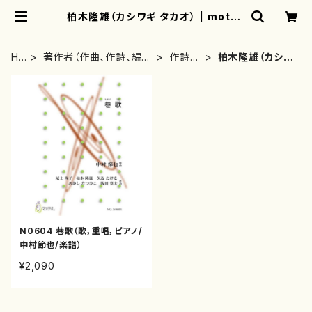
柏木隆雄（カシワギ タカオ） | mothe
rearth
HO
著作者（作曲、作詩、編
作詩
柏木隆雄（カシワ
ME
曲、著者）から探す
者・著
ギ タカオ）
者
N0604 巷歌（歌，重唱，ピアノ/
中村節也/楽譜）
¥2,090