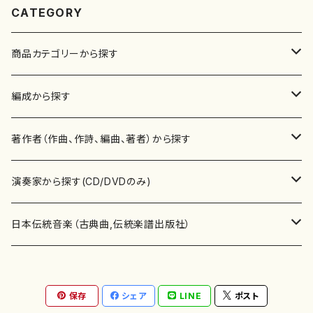
CATEGORY
商品カテゴリーから探す
楽譜
編成から探す
書籍
邦楽器
著作者（作曲、作詩、編曲、著者）から探す
書籍
箏・琴（ソロ）
CD・DVD
合唱
あ行
演奏家から探す(CD/DVDのみ)
テキストブック
箏・琴（合奏）
混声合唱
青木省三(アオキ ショウゾウ)
チケット
歌・声
か行
邦楽（箏、三味線、尺八等）演奏家
日本伝統音楽（古典曲,伝統楽譜出版社）
事典
三味線（ソロ）
女声合唱
青島広志（アオシマ ヒロシ）
ソプラノ
梯郁夫(カケハシ イクオ)
アルメリア（箏）
雑誌
洋楽器（鍵盤楽器）
さ行
声楽家・合唱団・朗読等
地歌箏曲（箏古典楽譜）
保存
シェア
LINE
ポスト
詩集
三味線（合奏）
男声合唱
秋山健治(アキヤマ ケンジ）
アルト
蔭山滸山(カゲヤマ キョザン)
石川高（笙）
邦楽ジャーナル
ピアノ（ソロ）
斉藤松声(サイトウ ショウセイ)
應和惠子（声楽・ソプラノ）
宮城道雄（宮城宗家監修）
レコード
洋楽器（弦楽器）
た行
洋楽-鍵盤楽器（ピアノ、オルガン等）演奏家
地歌箏曲（三絃古典楽譜）