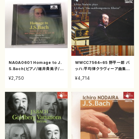
NAGA0601 Homage to J.
WWCC7564~65 野平一郎 バ
S.Bach(ピアノ/碓井貴美子/C
ッハ:平均律クラヴィーア曲集第
D)
2巻(ピアノ/野平一郎/CD)
¥2,750
¥4,714