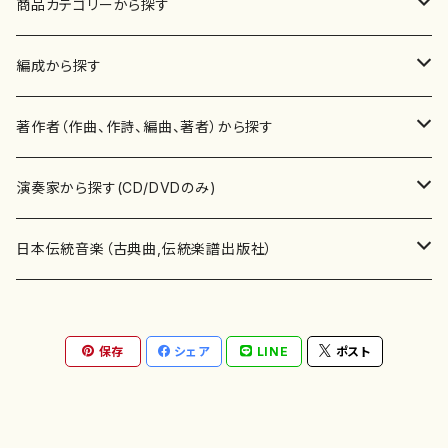
商品カテゴリーから探す
楽譜
編成から探す
書籍
邦楽器
著作者（作曲、作詩、編曲、著者）から探す
書籍
箏・琴（ソロ）
CD・DVD
合唱
あ行
演奏家から探す(CD/DVDのみ)
テキストブック
箏・琴（合奏）
混声合唱
青木省三(アオキ ショウゾウ)
チケット
歌・声
か行
邦楽（箏、三味線、尺八等）演奏家
日本伝統音楽（古典曲,伝統楽譜出版社）
事典
三味線（ソロ）
女声合唱
青島広志（アオシマ ヒロシ）
ソプラノ
梯郁夫(カケハシ イクオ)
アルメリア（箏）
雑誌
洋楽器（鍵盤楽器）
さ行
声楽家・合唱団・朗読等
地歌箏曲（箏古典楽譜）
保存
シェア
LINE
ポスト
詩集
三味線（合奏）
男声合唱
秋山健治(アキヤマ ケンジ）
アルト
蔭山滸山(カゲヤマ キョザン)
石川高（笙）
邦楽ジャーナル
ピアノ（ソロ）
斉藤松声(サイトウ ショウセイ)
應和惠子（声楽・ソプラノ）
宮城道雄（宮城宗家監修）
レコード
洋楽器（弦楽器）
た行
洋楽-鍵盤楽器（ピアノ、オルガン等）演奏家
地歌箏曲（三絃古典楽譜）
尺八（ソロ）
児童合唱
秋山邦晴(アキヤマ クニハル)
テノール
景山伸夫(カゲヤマ ノブオ)
伊藤まなみ（箏）
ピアノ（連弾）
斎藤武（サイトウ タケシ）
栗友会女声アンサンブル（合唱・女声合唱）
バイオリン（ソロ）
平良伊津美(タイラ イツミ)
マリーン・ファン・ニューケルケン（ピアノ）
宮城道雄（宮城宗家監修）
雑貨・アクセサリー
洋楽器（木管楽器）
な行
洋楽-弦楽器（バイオリン、ギター等）演奏家
長唄青柳楽譜（唄、三味線楽譜）