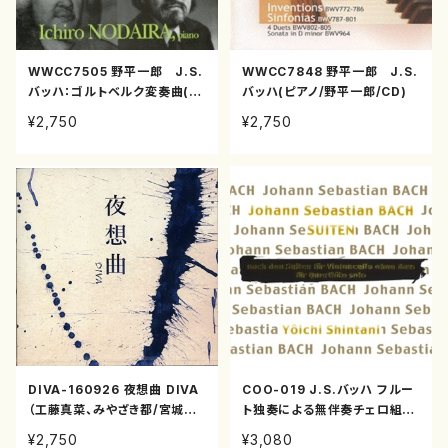
WWCC7505 野平一郎 J.S.
WWCC7848 野平一郎 J.S.
バッハ：ゴルトベルク変奏曲(ピ
バッハ(ピアノ/野平一郎/CD)
アノ/野平一郎/CD)
¥2,750
¥2,750
DIVA-160926 夜想曲 DIVA
COO-019 J.S.バッハ フルー
（工藤真菜、みやざき都/宮城道
ト独奏による無伴奏チェロ組曲
雄、吉崎克彦他/CD）
(パウル・マイゼン編)（新谷要
¥2,750
¥3,080