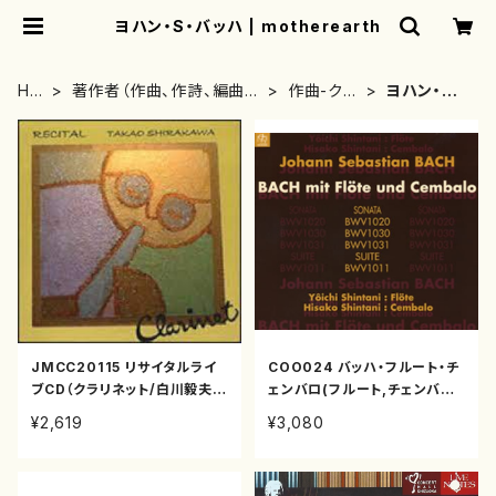
ヨハン・S・バッハ | motherearth
HO
著作者（作曲、作詩、編曲、
作曲-クラ
ヨハン・S・
ME
著者）から探す
シック
バッハ
JMCC20115 リサイタルライ
COO024 バッハ・フルート・チ
ブCD（クラリネット/白川毅夫/
ェンバロ(フルート,チェンバロ/
CD）
バッハ/CD)
¥2,619
¥3,080