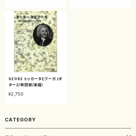
一/J.S.バッハ/CD）
S21i92 トッカータとフーガ (ギ
ター2/柴田健/楽譜）
¥2,750
CATEGORY